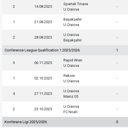
Spartak Trnava
2
14.08.2025
-
U.Craiova
Başakşehir
1
21.08.2025
-
U.Craiova
U.Craiova
2
28.08.2025
-
Başakşehir
Conference League Qualification 1 2025/2026
1
Rapid Wien
3
06.11.2025
-
U.Craiova
Rakow
1
02.10.2025
-
U.Craiova
U.Craiova
4
27.11.2025
-
Mainz 05
U.Craiova
2
23.10.2025
-
FC Noah
Konferans Ligi 2025/2026
0