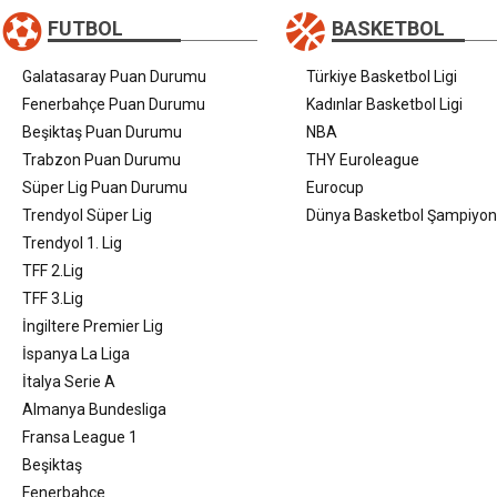
FUTBOL
BASKETBOL
Galatasaray Puan Durumu
Türkiye Basketbol Ligi
Fenerbahçe Puan Durumu
Kadınlar Basketbol Ligi
Beşiktaş Puan Durumu
NBA
Trabzon Puan Durumu
THY Euroleague
Süper Lig Puan Durumu
Eurocup
Trendyol Süper Lig
Dünya Basketbol Şampiyon
Trendyol 1. Lig
TFF 2.Lig
TFF 3.Lig
İngiltere Premier Lig
İspanya La Liga
İtalya Serie A
Almanya Bundesliga
Fransa League 1
Beşiktaş
Fenerbahçe