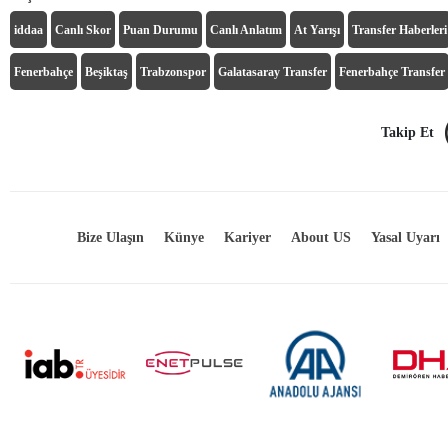
iddaa
Canlı Skor
Puan Durumu
Canlı Anlatım
At Yarışı
Transfer Haberleri
Fenerbahçe
Beşiktaş
Trabzonspor
Galatasaray Transfer
Fenerbahçe Transfer
Takip Et
Bize Ulaşın
Künye
Kariyer
About US
Yasal Uyarı