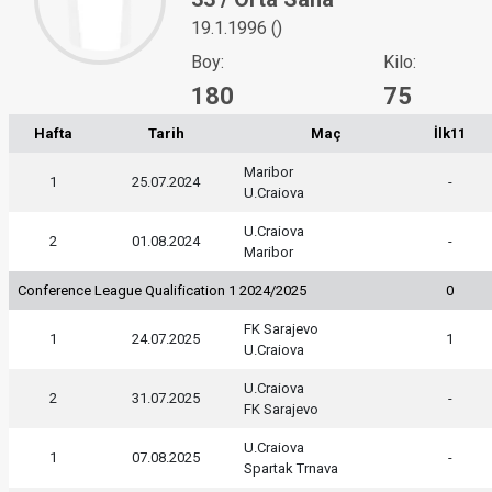
19.1.1996 ()
Boy:
Kilo:
180
75
Hafta
Tarih
Maç
İlk11
Maribor
1
25.07.2024
-
U.Craiova
U.Craiova
2
01.08.2024
-
Maribor
Conference League Qualification 1 2024/2025
0
FK Sarajevo
1
24.07.2025
1
U.Craiova
U.Craiova
2
31.07.2025
-
FK Sarajevo
U.Craiova
1
07.08.2025
-
Spartak Trnava