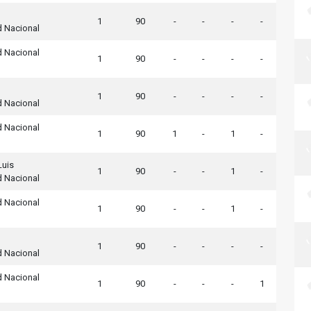
1
90
-
-
-
-
d Nacional
d Nacional
1
90
-
-
-
-
1
90
-
-
-
-
d Nacional
d Nacional
1
90
1
-
1
-
Luis
1
90
-
-
1
-
d Nacional
d Nacional
1
90
-
-
1
-
1
90
-
-
-
-
d Nacional
d Nacional
1
90
-
-
-
1