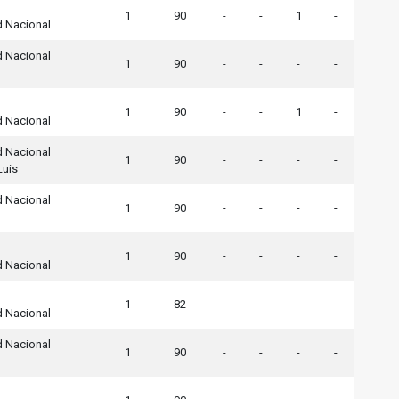
1
90
-
-
1
-
d Nacional
d Nacional
1
90
-
-
-
-
1
90
-
-
1
-
d Nacional
d Nacional
1
90
-
-
-
-
Luis
d Nacional
1
90
-
-
-
-
1
90
-
-
-
-
d Nacional
1
82
-
-
-
-
d Nacional
d Nacional
1
90
-
-
-
-