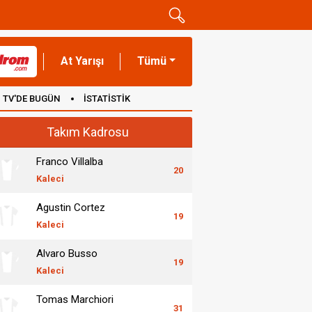
At Yarışı
Tümü
TV'DE BUGÜN
İSTATİSTİK
Takım Kadrosu
Franco Villalba
20
Kaleci
Agustin Cortez
19
Kaleci
Alvaro Busso
19
Kaleci
Tomas Marchiori
31