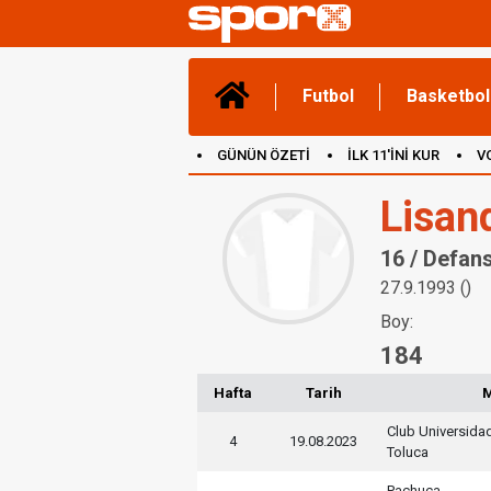
Futbol
Basketbol
GÜNÜN ÖZETİ
İLK 11'İNİ KUR
V
(YENİ) OYUNLAR
CANLI ANLATIM
Lisan
16 / Defan
27.9.1993 ()
Boy:
184
Hafta
Tarih
Club Universida
4
19.08.2023
Toluca
Pachuca