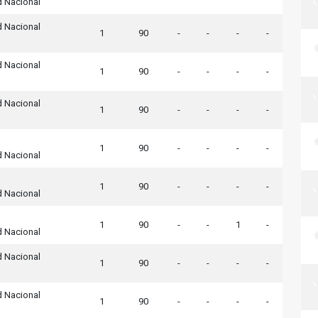
d Nacional
d Nacional
1
90
-
-
-
-
d Nacional
1
90
-
-
-
-
d Nacional
1
90
-
-
-
-
1
90
-
-
-
-
d Nacional
1
90
-
-
-
-
d Nacional
1
90
-
-
1
-
d Nacional
d Nacional
1
90
-
-
-
-
d Nacional
1
90
-
-
-
-