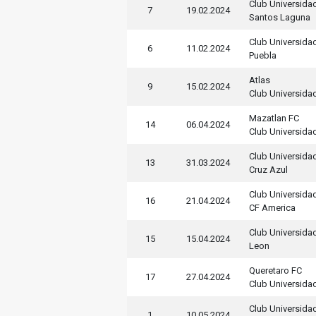
Club Universida
7
19.02.2024
Santos Laguna
Club Universida
6
11.02.2024
Puebla
Atlas
9
15.02.2024
Club Universida
Mazatlan FC
14
06.04.2024
Club Universida
Club Universida
13
31.03.2024
Cruz Azul
Club Universida
16
21.04.2024
CF America
Club Universida
15
15.04.2024
Leon
Queretaro FC
17
27.04.2024
Club Universida
Club Universida
1
10.05.2024