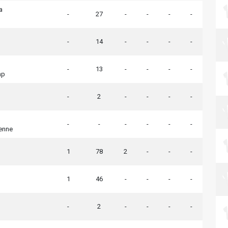
a
-
27
-
-
-
-
-
14
-
-
-
-
-
13
-
-
-
-
mp
-
2
-
-
-
-
-
-
-
-
-
-
ienne
1
78
2
-
-
-
1
46
-
-
-
-
-
2
-
-
-
-