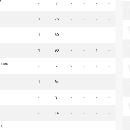
e
-
7
-
-
-
-
1
76
-
-
-
-
1
60
-
-
-
-
1
90
-
-
1
-
ennes
-
7
2
-
-
-
1
84
-
-
-
-
-
3
-
-
-
-
-
14
-
-
-
-
FC
-
-
-
-
-
-