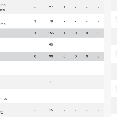
aros
-
27
1
-
-
-
ets
1
79
-
-
-
-
aros
1
156
1
0
0
0
-
90
-
-
-
-
0
90
0
0
0
0
-
1
-
-
-
-
-
11
-
-
1
-
-
1
-
-
-
-
ennes
-
15
-
-
-
-
FC