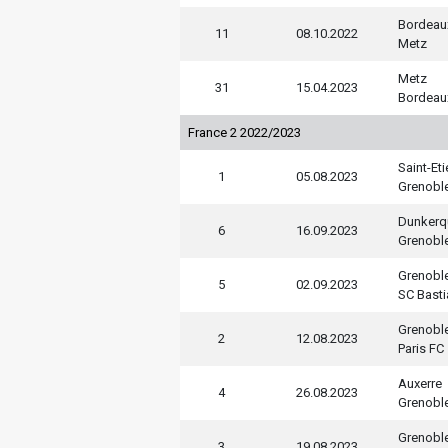
Bordeau
11
08.10.2022
Metz
Metz
31
15.04.2023
Bordeau
France 2 2022/2023
Saint-Et
1
05.08.2023
Grenobl
Dunkerq
6
16.09.2023
Grenobl
Grenobl
5
02.09.2023
SC Basti
Grenobl
2
12.08.2023
Paris FC
Auxerre
4
26.08.2023
Grenobl
Grenobl
3
19.08.2023