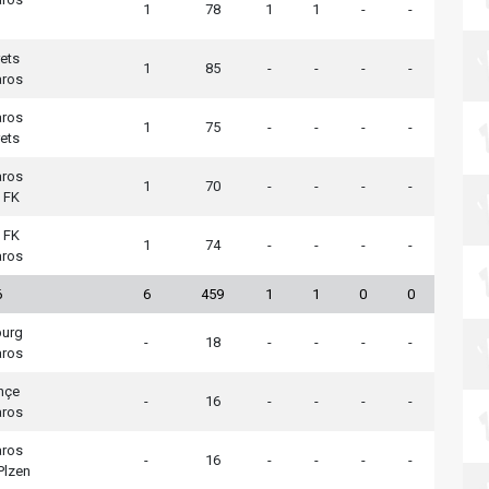
1
78
1
1
-
-
ets
1
85
-
-
-
-
aros
aros
1
75
-
-
-
-
ets
aros
1
70
-
-
-
-
 FK
 FK
1
74
-
-
-
-
aros
6
6
459
1
1
0
0
burg
-
18
-
-
-
-
aros
hçe
-
16
-
-
-
-
aros
aros
-
16
-
-
-
-
 Plzen