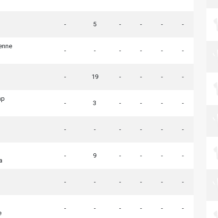
-
5
-
-
-
-
ienne
-
-
-
-
-
-
-
19
-
-
-
-
mp
-
3
-
-
-
-
-
-
-
-
-
-
-
9
-
-
-
-
a
-
-
-
-
-
-
-
-
-
-
-
-
e