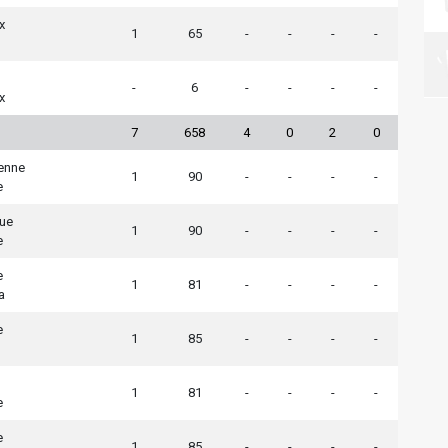
x
1
65
-
-
-
-
-
6
-
-
-
-
x
7
658
4
0
2
0
ienne
1
90
-
-
-
-
e
ue
1
90
-
-
-
-
e
e
1
81
-
-
-
-
a
e
1
85
-
-
-
-
1
81
-
-
-
-
e
e
1
85
-
-
-
-