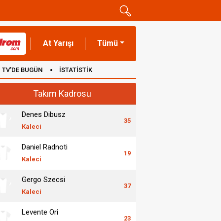
At Yarışı
Tümü
TV'DE BUGÜN
İSTATİSTİK
Takım Kadrosu
Denes Dibusz
35
Kaleci
Daniel Radnoti
19
Kaleci
Gergo Szecsi
37
Kaleci
Levente Ori
23