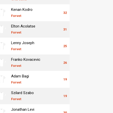
Kenan Kodro
32
Forvet
Elton Acolatse
31
Forvet
Lenny Joseph
25
Forvet
Franko Kovacevic
26
Forvet
Adam Bagi
19
Forvet
Szilard Szabo
19
Forvet
Jonathan Levi
30