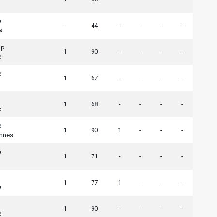
e
-
44
-
-
-
-
x
mp
1
90
-
-
-
-
e
e
1
67
-
-
-
-
1
68
-
-
-
-
e
e
1
90
1
-
-
-
ennes
e
1
71
-
-
-
-
1
77
1
-
-
-
e
1
90
-
-
-
-
e