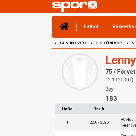
Futbol
Basketbol
GÜNÜN ÖZETİ
İLK 11'İNİ KUR
V
(YENİ) OYUNLAR
CANLI ANLATIM
Lenny
75 / Forvet
12.10.2000 ()
Boy:
183
Hafta
Tarih
FC Noah
1
22.07.2025
Ferencv
Ferencv