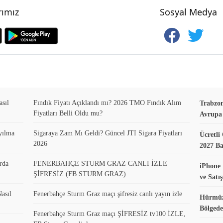
ımız
Sosyal Medya
asıl
Fındık Fiyatı Açıklandı mı? 2026 TMO Fındık Alım
Trabzo
Fiyatları Belli Oldu mu?
Avrupa 
yılma
Sigaraya Zam Mı Geldi? Güncel JTI Sigara Fiyatları
Ücretli
2026
2027 B
rda
FENERBAHÇE STURM GRAZ CANLI İZLE
iPhone 
ŞİFRESİZ (FB STURM GRAZ)
ve Satış
asıl
Fenerbahçe Sturm Graz maçı şifresiz canlı yayın izle
Hürmüz
Bölgede
Fenerbahçe Sturm Graz maçı ŞİFRESİZ tv100 İZLE,