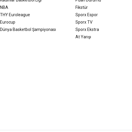
NBA
Fikstür
THY Euroleague
Sporx Espor
Eurocup
Sporx TV
Dünya Basketbol Şampiyonası
Sporx Ekstra
At Yarışı