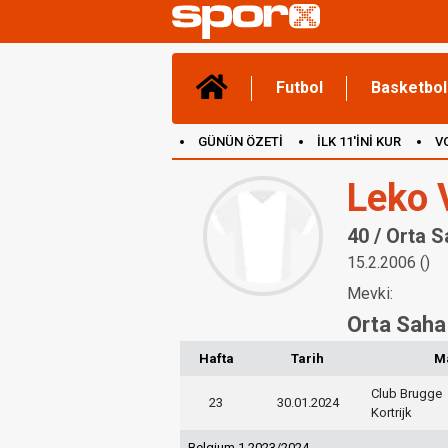
Futbol
Basketbol
GÜNÜN ÖZETİ
İLK 11'İNİ KUR
V
(YENİ) OYUNLAR
CANLI ANLATIM
Leko 
40 / Orta 
15.2.2006 ()
Mevki:
Orta Saha
Hafta
Tarih
M
Club Brugge
23
30.01.2024
Kortrijk
Belgium 1 2023/2024