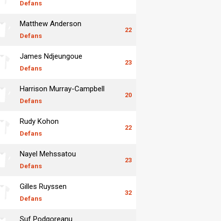
Defans
Matthew Anderson
22
Defans
James Ndjeungoue
23
Defans
Harrison Murray-Campbell
20
Defans
Rudy Kohon
22
Defans
Nayel Mehssatou
23
Defans
Gilles Ruyssen
32
Defans
Suf Podgoreanu