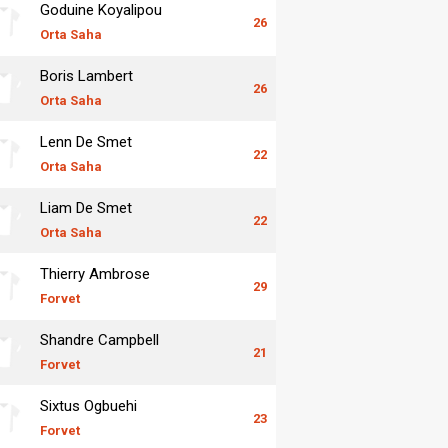
Goduine Koyalipou
26
Orta Saha
Boris Lambert
26
Orta Saha
Lenn De Smet
22
Orta Saha
Liam De Smet
22
Orta Saha
Thierry Ambrose
29
Forvet
Shandre Campbell
21
Forvet
Sixtus Ogbuehi
23
Forvet