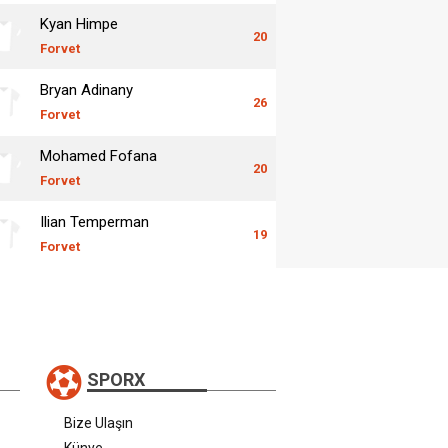
Kyan Himpe
20
Forvet
Bryan Adinany
26
Forvet
Mohamed Fofana
20
Forvet
Ilian Temperman
19
Forvet
SPORX
Bize Ulaşın
Künye