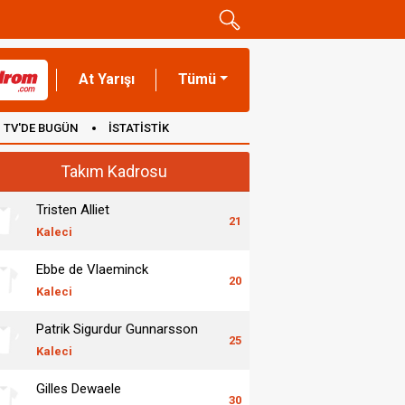
At Yarışı
Tümü
TV'DE BUGÜN
İSTATİSTİK
Takım Kadrosu
Tristen Alliet
21
Kaleci
Ebbe de Vlaeminck
20
Kaleci
Patrik Sigurdur Gunnarsson
25
Kaleci
Gilles Dewaele
30