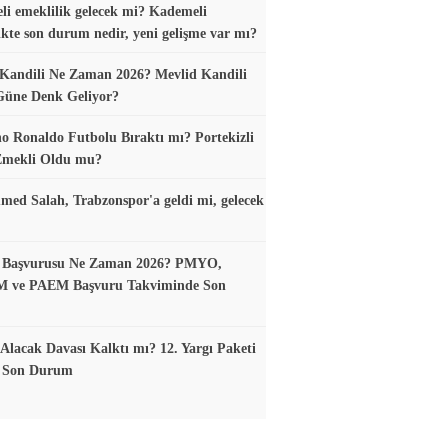
i emeklilik gelecek mi? Kademeli
ikte son durum nedir, yeni gelişme var mı?
Kandili Ne Zaman 2026? Mevlid Kandili
Güne Denk Geliyor?
no Ronaldo Futbolu Bıraktı mı? Portekizli
 Emekli Oldu mu?
d Salah, Trabzonspor'a geldi mi, gelecek
ik Başvurusu Ne Zaman 2026? PMYO,
ve PAEM Başvuru Takviminde Son
z Alacak Davası Kalktı mı? 12. Yargı Paketi
ı Son Durum