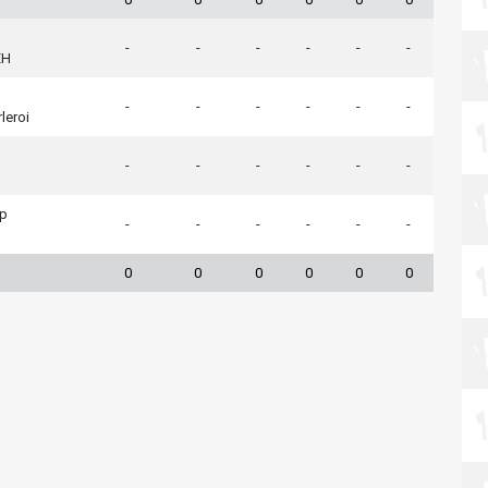
-
-
-
-
-
-
EH
-
-
-
-
-
-
leroi
-
-
-
-
-
-
rp
-
-
-
-
-
-
0
0
0
0
0
0