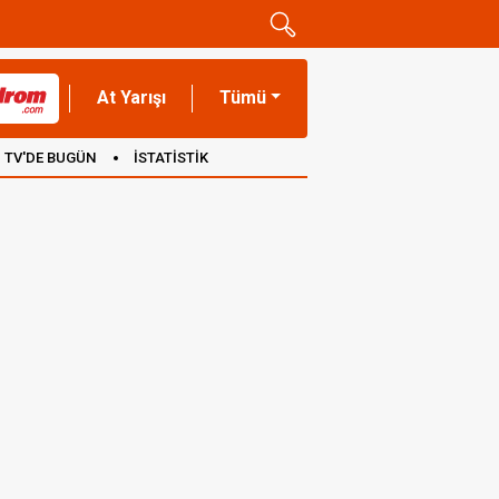
At Yarışı
Tümü
TV'DE BUGÜN
İSTATİSTİK