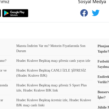
ımız
Sosyal Medya
Mazota İndirim Var mı? Motorin Fiyatlarında Son
Plonjon
Durum
Yapılır
anır?
Hradec Kralove Beşiktaş maçı şifresiz canlı yayın izle
Futbold
Sayılma
or ve
Hradec Kralove Beşiktaş CANLI İZLE ŞİFRESİZ
(Hradec Kralove BJK)
Endirek
Verilir?
ezonda
Hradec Kralove Beşiktaş maçı şifresiz S Sport Plus
izle, Hradec Kralove BJK link
Bonserv
İşler?
rar
Hradec Kralove Beşiktaş ücretsiz izle, Hradec Kralove
BJK maçı canlı linki
Jübile 