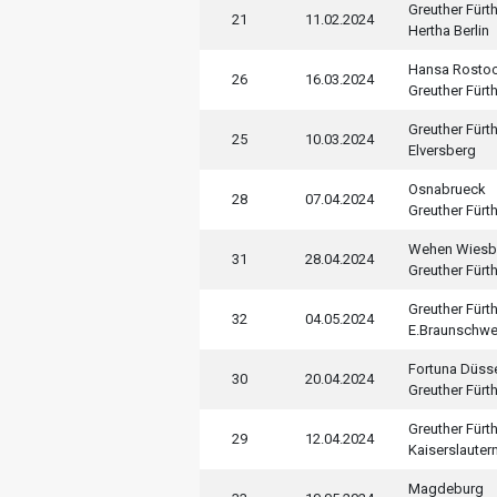
Greuther Fürt
21
11.02.2024
Hertha Berlin
Hansa Rosto
26
16.03.2024
Greuther Fürt
Greuther Fürt
25
10.03.2024
Elversberg
Osnabrueck
28
07.04.2024
Greuther Fürt
Wehen Wiesb
31
28.04.2024
Greuther Fürt
Greuther Fürt
32
04.05.2024
E.Braunschwe
Fortuna Düss
30
20.04.2024
Greuther Fürt
Greuther Fürt
29
12.04.2024
Kaiserslauter
Magdeburg