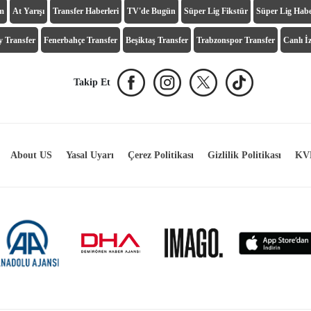
ım
At Yarışı
Transfer Haberleri
TV'de Bugün
Süper Lig Fikstür
Süper Lig Habe
y Transfer
Fenerbahçe Transfer
Beşiktaş Transfer
Trabzonspor Transfer
Canlı İz
Takip Et
About US
Yasal Uyarı
Çerez Politikası
Gizlilik Politikası
KVK