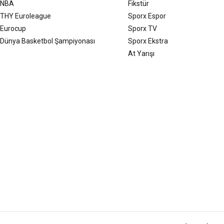
NBA
Fikstür
THY Euroleague
Sporx Espor
Eurocup
Sporx TV
Dünya Basketbol Şampiyonası
Sporx Ekstra
At Yarışı