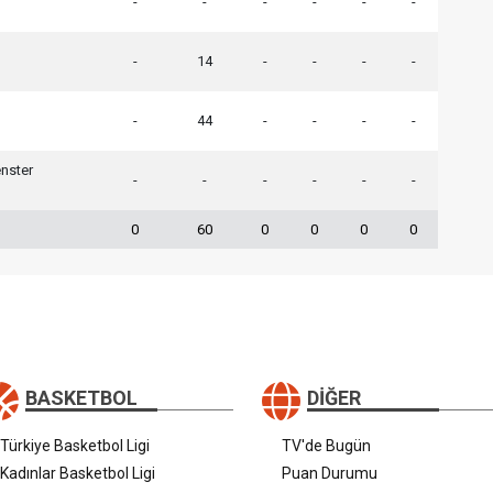
-
-
-
-
-
-
h
-
14
-
-
-
-
h
h
-
44
-
-
-
-
nster
-
-
-
-
-
-
h
0
60
0
0
0
0
BASKETBOL
DIĞER
Türkiye Basketbol Ligi
TV'de Bugün
Kadınlar Basketbol Ligi
Puan Durumu