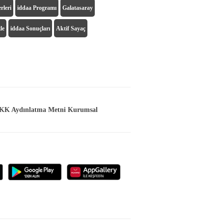
rleri
iddaa Programı
Galatasaray
le
iddaa Sonuçları
Aktif Sayaç
K Aydınlatma Metni Kurumsal