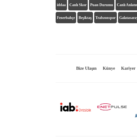
iddaa
Canlı Skor
Puan Durumu
Canlı Anlat
Fenerbahçe
Beşiktaş
Trabzonspor
Galatasara
Bize Ulaşın
Künye
Kariyer