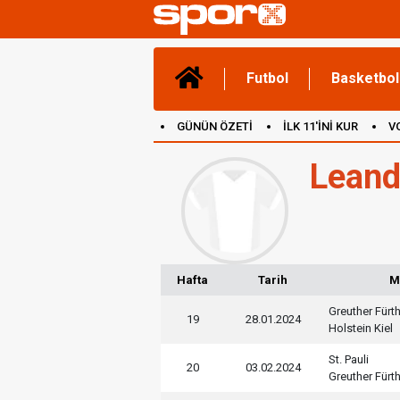
Futbol
Basketbol
GÜNÜN ÖZETİ
İLK 11'İNİ KUR
V
(YENİ) OYUNLAR
CANLI ANLATIM
Leand
Hafta
Tarih
M
Greuther Fürt
19
28.01.2024
Holstein Kiel
St. Pauli
20
03.02.2024
Greuther Fürt