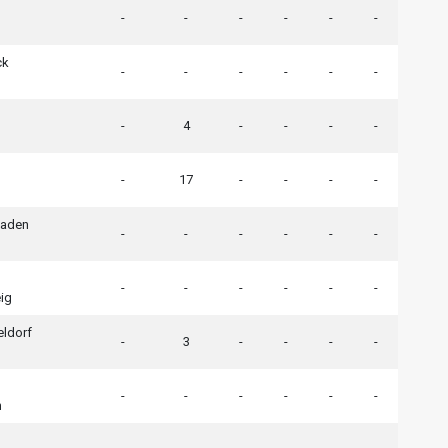
h
-
-
-
-
-
-
ck
-
-
-
-
-
-
h
h
-
4
-
-
-
-
-
17
-
-
-
-
h
aden
-
-
-
-
-
-
h
h
-
-
-
-
-
-
ig
eldorf
-
3
-
-
-
-
h
h
-
-
-
-
-
-
n