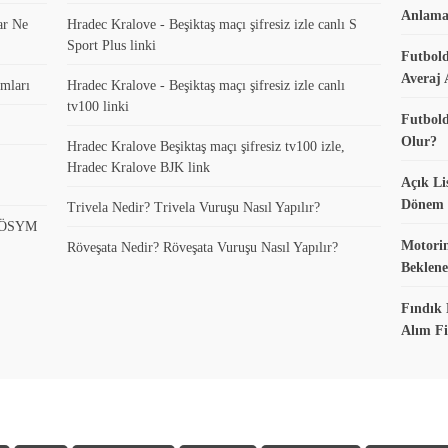
Anlama
ar Ne
Hradec Kralove - Beşiktaş maçı şifresiz izle canlı S
Sport Plus linki
Futbold
Averaj 
mları
Hradec Kralove - Beşiktaş maçı şifresiz izle canlı
tv100 linki
Futbold
Olur?
Hradec Kralove Beşiktaş maçı şifresiz tv100 izle,
Hradec Kralove BJK link
Açık Li
Dönem K
Trivela Nedir? Trivela Vuruşu Nasıl Yapılır?
? ÖSYM
Motorin
Röveşata Nedir? Röveşata Vuruşu Nasıl Yapılır?
Beklene
Fındık 
Alım Fi