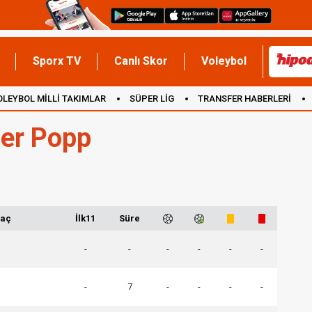
Sporx TV
Canlı Skor
Voleybol
OLEYBOL MİLLİ TAKIMLAR
SÜPER LİG
TRANSFER HABERLERİ
İNGİLTERE
er Popp
aç
İlk11
Süre
h
-
-
-
-
-
-
-
7
-
-
-
-
h