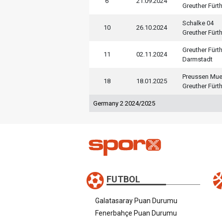
6
21.09.2024
Greuther Fürt
Schalke 04
10
26.10.2024
Greuther Fürt
Greuther Fürt
11
02.11.2024
Darmstadt
Preussen Mue
18
18.01.2025
Greuther Fürt
Germany 2 2024/2025
FUTBOL
Galatasaray Puan Durumu
Fenerbahçe Puan Durumu