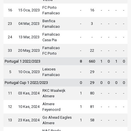
FC Porto
16
15 Oca, 2023
-
16
-
-
-
-
Famalicao
Benfica
23
04 Mar, 2023
-
3
-
-
-
-
Famalicao
Famalicao
24
13 Mar, 2023
-
-
-
-
-
-
Casa Pia
Famalicao
33
20 May, 2023
-
22
-
-
-
-
FC Porto
Portugal 1 2022/2023
8
660
1
0
1
0
Leixoes
5
10 Oca, 2023
-
29
-
-
-
-
Famalicao
Portugal Cup 1 2022/2023
0
29
0
0
0
0
RKC Waalwijk
11
03 Kas, 2024
1
80
-
-
-
-
Almere
Almere
12
10 Kas, 2024
1
81
-
-
-
-
Feyenoord
Go Ahead Eagles
13
23 Kas, 2024
1
58
-
-
-
-
Almere
NAC Breda