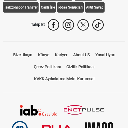
Trabzonspor Transfer
Canlı İzle
iddaa Sonuçları
Aktif Sayaç
Takip Et
Bize Ulaşın
Künye
Kariyer
About US
Yasal Uyarı
Çerez Politikası
Gizlilik Politikası
KVKK Aydınlatma Metni Kurumsal