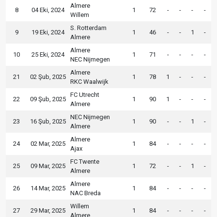
Almere
8
04 Eki, 2024
1
72
-
-
-
-
Willem
S. Rotterdam
9
19 Eki, 2024
1
46
-
-
1
-
Almere
Almere
10
25 Eki, 2024
1
71
-
-
-
-
NEC Nijmegen
Almere
21
02 Şub, 2025
1
78
1
-
-
-
RKC Waalwijk
FC Utrecht
22
09 Şub, 2025
1
90
1
-
-
-
Almere
NEC Nijmegen
23
16 Şub, 2025
1
90
-
-
1
-
Almere
Almere
24
02 Mar, 2025
1
84
-
-
-
-
Ajax
FC Twente
25
09 Mar, 2025
1
72
-
-
1
-
Almere
Almere
26
14 Mar, 2025
1
84
-
-
-
-
NAC Breda
Willem
27
29 Mar, 2025
1
84
-
-
-
-
Almere