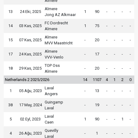
Almere
Almere
13
24 Eki, 2025
1
90
-
-
-
-
Jong AZ Alkmaar
FC Dordrecht
14
03 Kas, 2025
1
75
-
-
-
-
Almere
Almere
15
07 Kas, 2025
-
20
-
-
-
-
MVV Maastricht
Almere
17
24 Kas, 2025
-
17
-
-
-
-
VVV-Venlo
TOP Oss
18
29 Kas, 2025
-
20
-
-
-
-
Almere
Netherlands 2 2025/2026
14
1107
4
1
2
0
Laval
1
05 Ağu, 2023
-
13
-
-
-
-
Angers
Guingamp
38
17 May, 2024
-
19
-
-
-
-
Laval
Laval
5
02 Eyl, 2023
1
90
-
-
1
-
Caen
Quevilly
4
26 Ağu, 2023
-
1
-
-
-
-
Laval