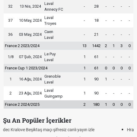
Laval
32
13 Nis, 2024
-
28
-
-
-
-
Annecy FC
Laval
37
10 May, 2024
-
18
-
-
-
-
Troyes
Caen
36
03 May, 2024
-
21
-
-
-
-
Laval
France 2 2023/2024
13
1442
2
1
3
0
Le Puy
1/8
07 Şub, 2024
1
61
-
-
-
-
Laval
France Cup 1 2023/2024
1
61
0
0
0
0
Grenoble
1
16 Ağu, 2024
1
90
1
-
-
-
Laval
Laval
2
23 Ağu, 2024
1
90
-
-
-
-
Guingamp
France 2 2024/2025
2
180
1
0
0
0
Şu An Popüler İçerikler
Hradec Kralove - Beşiktaş maçı şifresiz izle canlı tv100 linki