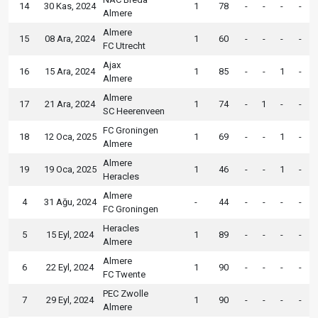
14
30 Kas, 2024
1
78
-
-
-
-
Almere
Almere
15
08 Ara, 2024
1
60
-
-
-
-
FC Utrecht
Ajax
16
15 Ara, 2024
1
85
-
-
1
-
Almere
Almere
17
21 Ara, 2024
1
74
-
1
-
-
SC Heerenveen
FC Groningen
18
12 Oca, 2025
1
69
-
-
1
-
Almere
Almere
19
19 Oca, 2025
1
46
-
-
1
-
Heracles
Almere
4
31 Ağu, 2024
-
44
-
-
-
-
FC Groningen
Heracles
5
15 Eyl, 2024
1
89
-
-
-
-
Almere
Almere
6
22 Eyl, 2024
1
90
-
-
-
-
FC Twente
PEC Zwolle
7
29 Eyl, 2024
1
90
-
-
-
-
Almere