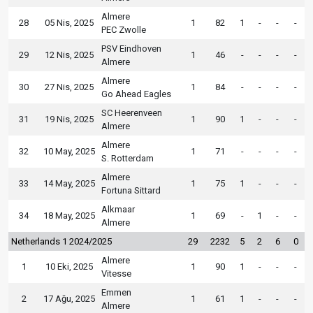
Almere
28
05 Nis, 2025
1
82
1
-
-
-
PEC Zwolle
PSV Eindhoven
29
12 Nis, 2025
1
46
-
-
-
-
Almere
Almere
30
27 Nis, 2025
1
84
-
-
-
-
Go Ahead Eagles
SC Heerenveen
31
19 Nis, 2025
1
90
1
-
-
-
Almere
Almere
32
10 May, 2025
1
71
-
-
-
-
S. Rotterdam
Almere
33
14 May, 2025
1
75
1
-
-
-
Fortuna Sittard
Alkmaar
34
18 May, 2025
1
69
-
1
-
-
Almere
Netherlands 1 2024/2025
29
2232
5
2
6
0
Almere
1
10 Eki, 2025
1
90
1
-
-
-
Vitesse
Emmen
2
17 Ağu, 2025
1
61
1
-
-
-
Almere