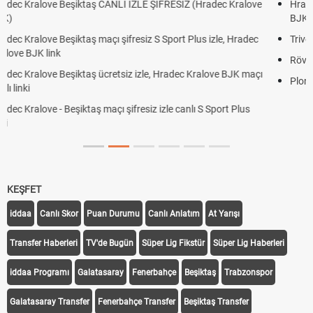
love
Hradec Kralove Beşiktaş maçı şifresiz tv100 izle, Hradec Kralo
BJK link
adec
Trivela Nedir? Trivela Vuruşu Nasıl Yapılır?
Röveşata Nedir? Röveşata Vuruşu Nasıl Yapılır?
 maçı
Plonjon Nedir? Kalecilikte Plonjon Hareketi Nasıl Yapılır?
us
KEŞFET
iddaa
Canlı Skor
Puan Durumu
Canlı Anlatım
At Yarışı
Transfer Haberleri
TV'de Bugün
Süper Lig Fikstür
Süper Lig Haberleri
iddaa Programı
Galatasaray
Fenerbahçe
Beşiktaş
Trabzonspor
Galatasaray Transfer
Fenerbahçe Transfer
Beşiktaş Transfer