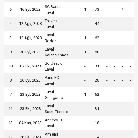
SC Bastia
6
16 Eyl, 2023
1
73
-
-
1
-
Laval
Troyes
2
12 Ağu, 2023
-
44
-
-
-
-
Laval
Laval
3
19 Ağu, 2023
1
62
-
-
-
-
Rodez
Laval
9
30 Eyl, 2023
1
60
-
-
-
-
Valenciennes
Bordeaux
10
07 Eki, 2023
-
31
-
-
-
-
Laval
Paris FC
8
26 Eyl, 2023
-
28
-
-
-
-
Laval
Laval
7
23 Eyl, 2023
1
62
-
-
-
-
Guingamp
Laval
11
23 Eki, 2023
-
31
-
-
-
-
Saint-Etienne
Annecy FC
13
04 Kas, 2023
-
18
-
-
-
-
Laval
Amiens
12
28 Eki, 2023
-
14
-
-
-
-