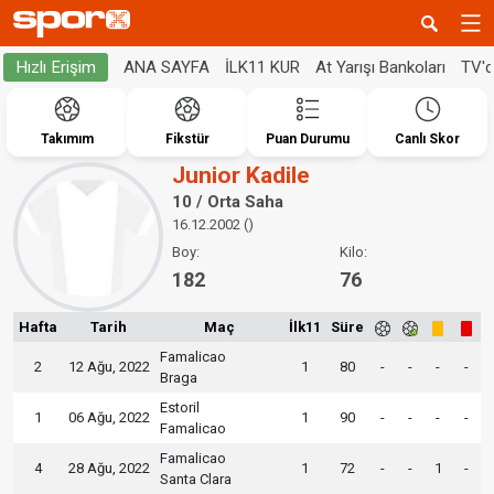
ANA SAYFA
İLK11 KUR
At Yarışı Bankoları
TV'
Hızlı Erişim
Takımım
Fikstür
Puan Durumu
Canlı Skor
Junior Kadile
10 / Orta Saha
16.12.2002 ()
Boy:
Kilo:
182
76
Hafta
Tarih
Maç
İlk11
Süre
Famalicao
2
12 Ağu, 2022
1
80
-
-
-
-
Braga
Estoril
1
06 Ağu, 2022
1
90
-
-
-
-
Famalicao
Famalicao
4
28 Ağu, 2022
1
72
-
-
1
-
Santa Clara