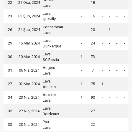
22
27 Oca, 2024
-
18
-
-
-
-
Laval
Laval
23
03 Şub, 2024
-
16
-
-
-
-
Quevilly
Concarneau
26
24 Şub, 2024
-
20
-
1
-
-
Laval
Laval
29
16 Mar, 2024
-
24
-
-
-
-
Dunkerque
Laval
30
30 Mar, 2024
1
73
-
-
-
-
SC Bastia
Angers
31
06 Nis, 2024
-
7
-
-
-
-
Laval
Laval
27
02 Mar, 2024
1
75
1
-
-
-
Amiens
Auxerre
34
23 Nis, 2024
1
90
-
-
-
-
Laval
Laval
35
27 Nis, 2024
-
27
-
-
-
-
Bordeaux
Pau
33
20 Nis, 2024
-
22
-
-
-
-
Laval