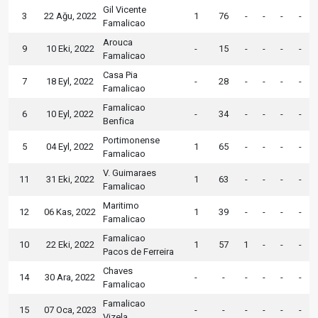
Gil Vicente
3
22 Ağu, 2022
1
76
-
-
-
-
Famalicao
Arouca
9
10 Eki, 2022
-
15
-
-
-
-
Famalicao
Casa Pia
7
18 Eyl, 2022
-
28
-
-
-
-
Famalicao
Famalicao
6
10 Eyl, 2022
-
34
-
-
-
-
Benfica
Portimonense
5
04 Eyl, 2022
1
65
-
-
-
-
Famalicao
V. Guimaraes
11
31 Eki, 2022
1
63
-
-
-
-
Famalicao
Maritimo
12
06 Kas, 2022
1
39
-
-
-
-
Famalicao
Famalicao
10
22 Eki, 2022
1
57
1
-
-
-
Pacos de Ferreira
Chaves
14
30 Ara, 2022
-
-
-
-
-
-
Famalicao
Famalicao
15
07 Oca, 2023
-
-
-
-
-
-
Vizela