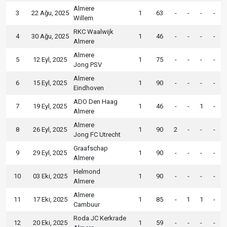
Almere
3
22 Ağu, 2025
1
63
-
-
-
-
Willem
RKC Waalwijk
4
30 Ağu, 2025
1
46
-
-
-
-
Almere
Almere
5
12 Eyl, 2025
1
75
-
-
-
-
Jong PSV
Almere
6
15 Eyl, 2025
1
90
-
-
-
-
Eindhoven
ADO Den Haag
7
19 Eyl, 2025
1
46
-
-
1
-
Almere
Almere
8
26 Eyl, 2025
1
90
2
-
-
-
Jong FC Utrecht
Graafschap
9
29 Eyl, 2025
1
90
-
-
-
-
Almere
Helmond
10
03 Eki, 2025
1
90
-
-
-
-
Almere
Almere
11
17 Eki, 2025
1
85
-
1
1
-
Cambuur
Roda JC Kerkrade
12
20 Eki, 2025
1
59
-
-
-
-