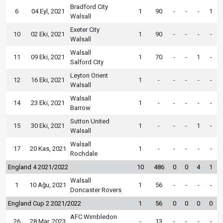
Bradford City
6
04 Eyl, 2021
1
90
-
-
-
1
Walsall
Exeter City
10
02 Eki, 2021
1
90
-
-
-
-
Walsall
Walsall
11
09 Eki, 2021
1
70
-
-
1
-
Salford City
Leyton Orient
12
16 Eki, 2021
1
-
-
-
-
-
Walsall
Walsall
14
23 Eki, 2021
1
-
-
-
-
-
Barrow
Sutton United
15
30 Eki, 2021
1
-
-
-
1
-
Walsall
Walsall
17
20 Kas, 2021
1
-
-
-
-
-
Rochdale
England 4 2021/2022
10
486
0
0
4
1
Walsall
1
10 Ağu, 2021
1
56
-
-
-
-
Doncaster Rovers
England Cup 2 2021/2022
1
56
0
0
0
0
AFC Wimbledon
26
28 Mar, 2023
-
13
-
-
-
-