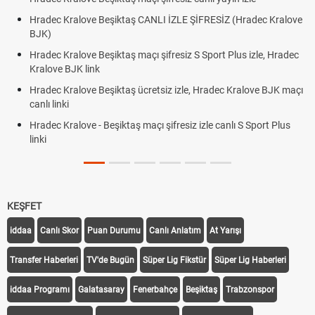
Hradec Kralove Beşiktaş CANLI İZLE ŞİFRESİZ (Hradec Kralove
BJK)
Hradec Kralove Beşiktaş maçı şifresiz S Sport Plus izle, Hradec
Kralove BJK link
Hradec Kralove Beşiktaş ücretsiz izle, Hradec Kralove BJK maçı
canlı linki
Hradec Kralove - Beşiktaş maçı şifresiz izle canlı S Sport Plus
linki
KEŞFET
iddaa
Canlı Skor
Puan Durumu
Canlı Anlatım
At Yarışı
Transfer Haberleri
TV'de Bugün
Süper Lig Fikstür
Süper Lig Haberleri
iddaa Programı
Galatasaray
Fenerbahçe
Beşiktaş
Trabzonspor