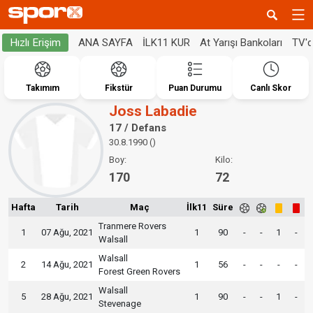
ANA SAYFA
İLK11 KUR
At Yarışı Bankoları
TV'
Hızlı Erişim
Takımım
Fikstür
Puan Durumu
Canlı Skor
Joss Labadie
17 / Defans
30.8.1990 ()
Boy:
Kilo:
170
72
Hafta
Tarih
Maç
İlk11
Süre
Tranmere Rovers
1
07 Ağu, 2021
1
90
-
-
1
-
Walsall
Walsall
2
14 Ağu, 2021
1
56
-
-
-
-
Forest Green Rovers
Walsall
5
28 Ağu, 2021
1
90
-
-
1
-
Stevenage