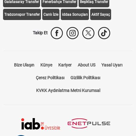
Galatasaray Transfer
Fenerbahçe Transfer
Beşiktaş Transfer
Trabzonspor Transfer
Canlı İzle
iddaa Sonuçları
Aktif Sayaç
Takip Et
Bize Ulaşın
Künye
Kariyer
About US
Yasal Uyarı
Çerez Politikası
Gizlilik Politikası
KVKK Aydınlatma Metni Kurumsal