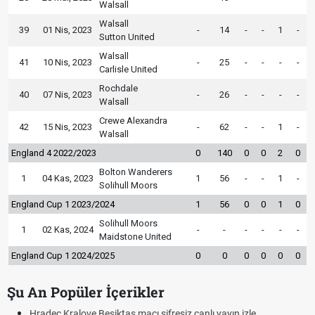
Walsall
Walsall
39
01 Nis, 2023
-
14
-
-
1
-
Sutton United
Walsall
41
10 Nis, 2023
-
25
-
-
-
-
Carlisle United
Rochdale
40
07 Nis, 2023
-
26
-
-
-
-
Walsall
Crewe Alexandra
42
15 Nis, 2023
-
62
-
-
1
-
Walsall
England 4 2022/2023
0
140
0
0
2
0
Bolton Wanderers
1
04 Kas, 2023
1
56
-
-
1
-
Solihull Moors
England Cup 1 2023/2024
1
56
0
0
1
0
Solihull Moors
1
02 Kas, 2024
-
-
-
-
-
-
Maidstone United
England Cup 1 2024/2025
0
0
0
0
0
0
Şu An Popüler İçerikler
Hradec Kralove Beşiktaş maçı şifresiz canlı yayın izle