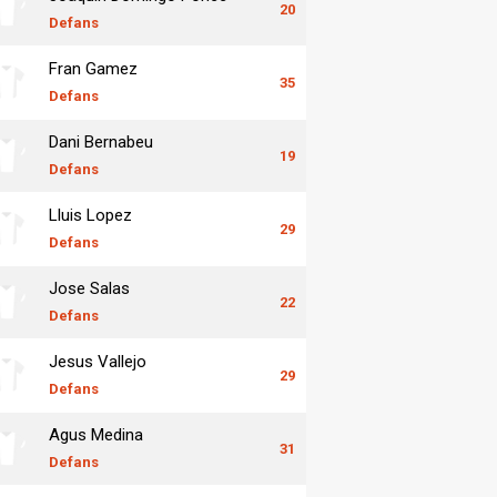
20
Defans
Fran Gamez
35
Defans
Dani Bernabeu
19
Defans
Lluis Lopez
29
Defans
Jose Salas
22
Defans
Jesus Vallejo
29
Defans
Agus Medina
31
Defans