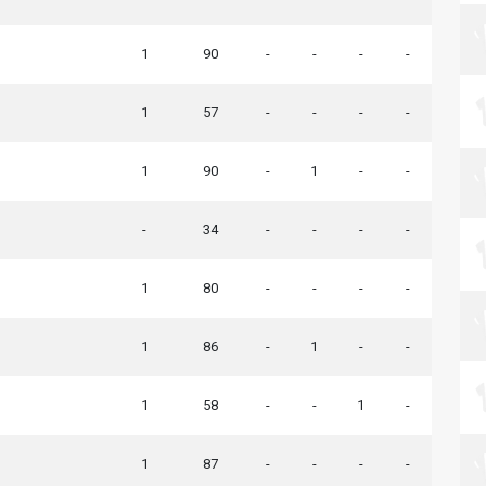
1
90
-
-
-
-
1
57
-
-
-
-
1
90
-
1
-
-
-
34
-
-
-
-
1
80
-
-
-
-
1
86
-
1
-
-
1
58
-
-
1
-
1
87
-
-
-
-