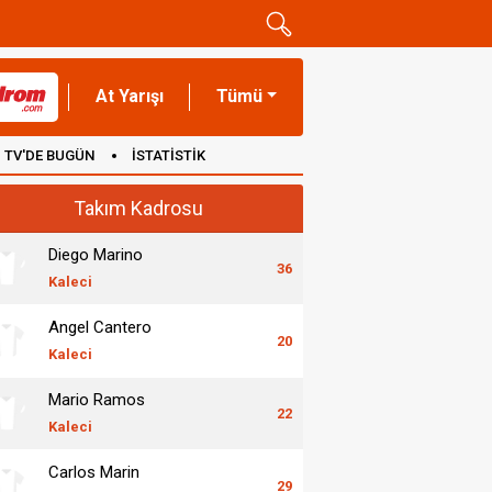
At Yarışı
Tümü
TV'DE BUGÜN
İSTATİSTİK
Takım Kadrosu
Diego Marino
36
Kaleci
Angel Cantero
20
Kaleci
Mario Ramos
22
Kaleci
Carlos Marin
29