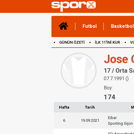
Futbol
Basketbol
GÜNÜN ÖZETİ
İLK 11'İNİ KUR
V
(YENİ) OYUNLAR
CANLI ANLATIM
Jose 
17 / Orta 
07.7.1991 ()
Boy:
174
Hafta
Tarih
M
Eibar
6
19.09.2021
Sporting Gijon
SD Amorebiet