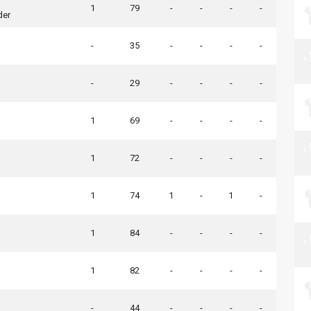
1
79
-
-
-
-
der
-
35
-
-
-
-
-
29
-
-
-
-
1
69
-
-
-
-
1
72
-
-
-
-
1
74
1
-
1
-
1
84
-
-
-
-
1
82
-
-
-
-
-
44
-
-
-
-