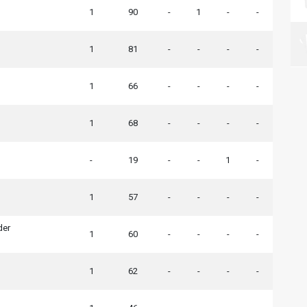
1
90
-
1
-
-
1
81
-
-
-
-
1
66
-
-
-
-
1
68
-
-
-
-
-
19
-
-
1
-
1
57
-
-
-
-
der
1
60
-
-
-
-
1
62
-
-
-
-