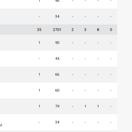
1
46
-
-
-
-
-
34
-
-
-
-
35
2701
2
3
8
0
1
90
-
-
-
-
-
44
-
-
-
-
1
66
-
-
-
-
1
60
-
-
-
-
1
79
-
1
1
-
-
34
-
-
-
-
ol