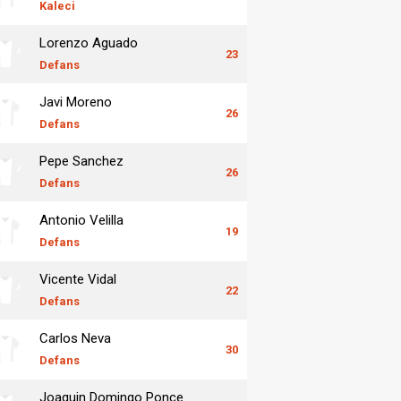
Kaleci
Lorenzo Aguado
23
Defans
Javi Moreno
26
Defans
Pepe Sanchez
26
Defans
Antonio Velilla
19
Defans
Vicente Vidal
22
Defans
Carlos Neva
30
Defans
Joaquin Domingo Ponce