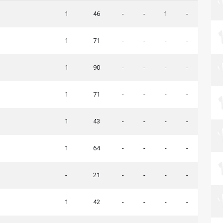
1
46
-
-
1
-
1
71
-
-
-
-
1
90
-
-
-
-
1
71
-
-
-
-
1
43
-
-
-
-
1
64
-
-
-
-
-
21
-
-
-
-
1
42
-
-
-
-