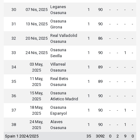
Leganes
30
07 Nis, 2025
1
90
-
-
-
-
Osasuna
Osasuna
31
13 Nis, 2025
1
90
-
-
-
-
Girona
Real Valladolid
32
20 Nis, 2025
1
86
-
-
-
-
Osasuna
Osasuna
33
24 Nis, 2025
1
90
-
-
1
-
Sevilla
03 May,
Villarreal
34
1
89
-
-
-
-
2025
Osasuna
11 May,
Real Betis
35
1
89
-
-
-
-
2025
Osasuna
15 May,
Osasuna
36
1
90
-
-
-
-
2025
Atletico Madrid
18 May,
Osasuna
37
1
90
-
-
1
-
2025
Espanyol
24 May,
Alaves
38
1
90
-
-
1
-
2025
Osasuna
Spain 1 2024/2025
35
3092
0
2
9
0