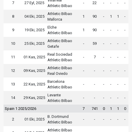
Villarreal
7
27 Eyl, 2025
-
22
-
-
-
-
Athletic Bilbao
Athletic Bilbao
8
04 Eki, 2025
1
90
-
1
1
-
Mallorca
Elche
9
19 Eki, 2025
1
90
-
-
-
-
Athletic Bilbao
Athletic Bilbao
10
25 Eki, 2025
-
59
-
-
-
-
Getafe
Real Sociedad
11
01 Kas, 2025
-
7
-
-
-
-
Athletic Bilbao
Athletic Bilbao
12
09 Kas, 2025
-
-
-
-
-
-
Real Oviedo
Barcelona
13
22 Kas, 2025
-
-
-
-
-
-
Athletic Bilbao
Levante
14
29 Kas, 2025
-
-
-
-
-
-
Athletic Bilbao
Spain 1 2025/2026
7
741
0
1
1
0
B. Dortmund
2
01 Eki, 2025
-
-
-
-
-
-
Athletic Bilbao
Athletic Bilbao