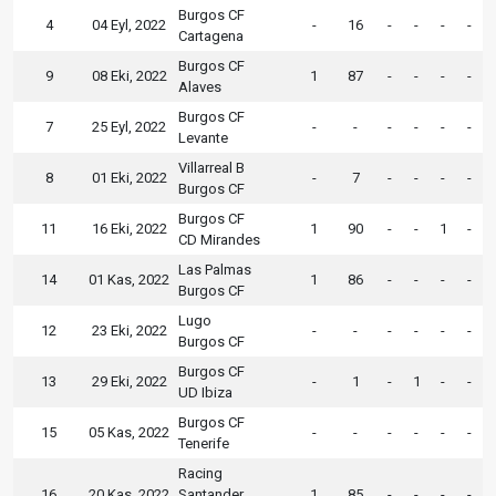
Burgos CF
4
04 Eyl, 2022
-
16
-
-
-
-
Cartagena
Burgos CF
9
08 Eki, 2022
1
87
-
-
-
-
Alaves
Burgos CF
7
25 Eyl, 2022
-
-
-
-
-
-
Levante
Villarreal B
8
01 Eki, 2022
-
7
-
-
-
-
Burgos CF
Burgos CF
11
16 Eki, 2022
1
90
-
-
1
-
CD Mirandes
Las Palmas
14
01 Kas, 2022
1
86
-
-
-
-
Burgos CF
Lugo
12
23 Eki, 2022
-
-
-
-
-
-
Burgos CF
Burgos CF
13
29 Eki, 2022
-
1
-
1
-
-
UD Ibiza
Burgos CF
15
05 Kas, 2022
-
-
-
-
-
-
Tenerife
Racing
16
20 Kas, 2022
Santander
1
85
-
-
-
-