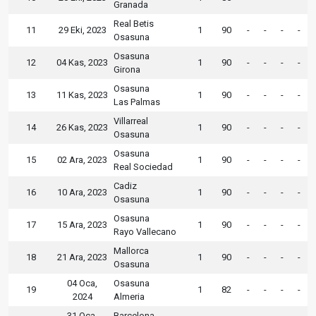
Granada
Real Betis
11
29 Eki, 2023
1
90
-
-
-
-
Osasuna
Osasuna
12
04 Kas, 2023
1
90
-
-
-
-
Girona
Osasuna
13
11 Kas, 2023
1
90
-
-
-
-
Las Palmas
Villarreal
14
26 Kas, 2023
1
90
-
-
-
-
Osasuna
Osasuna
15
02 Ara, 2023
1
90
-
-
-
-
Real Sociedad
Cadiz
16
10 Ara, 2023
1
90
-
-
-
-
Osasuna
Osasuna
17
15 Ara, 2023
1
90
-
-
-
-
Rayo Vallecano
Mallorca
18
21 Ara, 2023
1
90
-
-
-
-
Osasuna
04 Oca,
Osasuna
19
1
82
-
-
-
-
2024
Almeria
31 Oca,
Barcelona