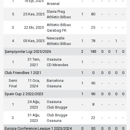
1
16 Eyl, 2025
-
-
-
-
-
-
Arsenal
Slavia Prag
5
25 Kas, 2025
1
80
-
-
-
-
Athletic Bilbao
Athletic Bilbao
3
22 Eki, 2025
-
25
-
-
-
-
Qarabag FK
Newcastle
4
05 Kas, 2025
1
78
-
-
1
-
Athletic Bilbao
Şampiyonlar Ligi 2025/2026
2
183
0
0
1
0
31 Tem,
Osasuna
1
1
-
-
-
-
-
2021
CD Mirandes
Club Friendlies 1 2021
1
0
0
0
0
0
Semi
11 Oca,
Barcelona
1
90
-
-
-
-
Final
2024
Osasuna
Spain Cup 2 2022/2023
1
90
0
0
0
0
24 Ağu,
Osasuna
1
-
8
-
-
-
-
2023
Club Brugge
31 Ağu,
Club Brugge
2
-
22
-
-
-
-
2023
Osasuna
Europa Conference League 1 2023/2024
0
30
0
0
0
0