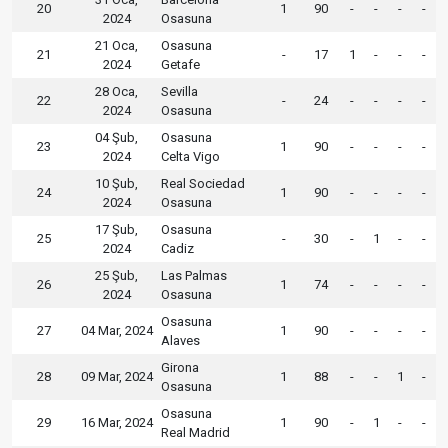
20
1
90
-
-
-
-
2024
Osasuna
21 Oca,
Osasuna
21
-
17
1
-
-
-
2024
Getafe
28 Oca,
Sevilla
22
-
24
-
-
-
-
2024
Osasuna
04 Şub,
Osasuna
23
1
90
-
-
-
-
2024
Celta Vigo
10 Şub,
Real Sociedad
24
1
90
-
-
-
-
2024
Osasuna
17 Şub,
Osasuna
25
-
30
-
1
-
-
2024
Cadiz
25 Şub,
Las Palmas
26
1
74
-
-
-
-
2024
Osasuna
Osasuna
27
04 Mar, 2024
1
90
-
-
-
-
Alaves
Girona
28
09 Mar, 2024
1
88
-
-
1
-
Osasuna
Osasuna
29
16 Mar, 2024
1
90
-
1
-
-
Real Madrid