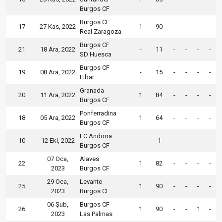
Burgos CF
Burgos CF
17
27 Kas, 2022
1
90
-
-
-
-
Real Zaragoza
Burgos CF
21
18 Ara, 2022
-
11
-
-
-
-
SD Huesca
Burgos CF
19
08 Ara, 2022
-
15
-
-
-
-
Eibar
Granada
20
11 Ara, 2022
1
84
-
-
-
-
Burgos CF
Ponferradina
18
05 Ara, 2022
1
64
-
-
-
-
Burgos CF
FC Andorra
10
12 Eki, 2022
-
1
-
-
-
-
Burgos CF
07 Oca,
Alaves
22
1
82
-
-
-
-
2023
Burgos CF
29 Oca,
Levante
25
1
90
-
-
-
-
2023
Burgos CF
06 Şub,
Burgos CF
26
1
90
-
-
1
-
2023
Las Palmas