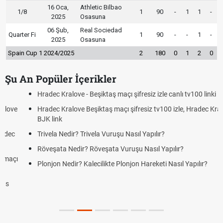
16 Oca,
Athletic Bilbao
1/8
1
90
-
1
1
-
2025
Osasuna
06 Şub,
Real Sociedad
Quarter Fi
1
90
-
-
1
-
2025
Osasuna
Spain Cup 1 2024/2025
2
180
0
1
2
0
Şu An Popüler İçerikler
Hradec Kralove - Beşiktaş maçı şifresiz izle canlı tv100 linki
Hradec Kralove Beşiktaş maçı şifresiz tv100 izle, Hradec Kralove
BJK link
Trivela Nedir? Trivela Vuruşu Nasıl Yapılır?
Röveşata Nedir? Röveşata Vuruşu Nasıl Yapılır?
Plonjon Nedir? Kalecilikte Plonjon Hareketi Nasıl Yapılır?
KEŞFET