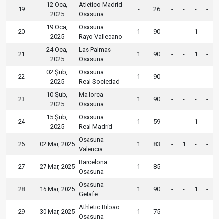
12 Oca,
Atletico Madrid
19
-
26
-
-
-
-
2025
Osasuna
19 Oca,
Osasuna
20
1
90
-
-
1
-
2025
Rayo Vallecano
24 Oca,
Las Palmas
21
1
90
-
-
1
-
2025
Osasuna
02 Şub,
Osasuna
22
1
90
-
-
-
-
2025
Real Sociedad
10 Şub,
Mallorca
23
1
90
-
-
-
-
2025
Osasuna
15 Şub,
Osasuna
24
1
59
-
-
1
-
2025
Real Madrid
Osasuna
26
02 Mar, 2025
1
83
-
1
-
-
Valencia
Barcelona
27
27 Mar, 2025
1
85
-
-
-
-
Osasuna
Osasuna
28
16 Mar, 2025
1
90
-
-
1
-
Getafe
Athletic Bilbao
29
30 Mar, 2025
1
75
-
-
-
-
Osasuna