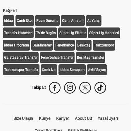
iddaa
Canlı Skor
Puan Durumu
Canlı Anlatım
At Yarışı
Transfer Haberleri
TV'de Bugün
Süper Lig Fikstür
Süper Lig Haberleri
iddaa Programı
Galatasaray
Fenerbahçe
Beşiktaş
Trabzonspor
Galatasaray Transfer
Fenerbahçe Transfer
Beşiktaş Transfer
Trabzonspor Transfer
Canlı İzle
iddaa Sonuçları
Aktif Sayaç
Takip Et
Bize Ulaşın
Künye
Kariyer
About US
Yasal Uyarı
Çerez Politikası
Gizlilik Politikası
KVKK Aydınlatma Metni Kurumsal