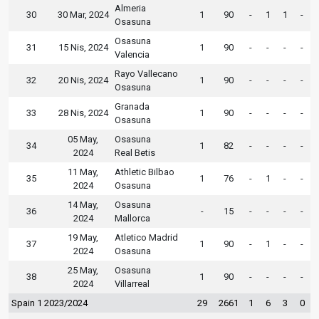
Almeria
30
30 Mar, 2024
1
90
-
1
1
-
Osasuna
Osasuna
31
15 Nis, 2024
1
90
-
-
-
-
Valencia
Rayo Vallecano
32
20 Nis, 2024
1
90
-
-
-
-
Osasuna
Granada
33
28 Nis, 2024
1
90
-
-
-
-
Osasuna
05 May,
Osasuna
34
1
82
-
-
-
-
2024
Real Betis
11 May,
Athletic Bilbao
35
1
76
-
1
-
-
2024
Osasuna
14 May,
Osasuna
36
-
15
-
-
-
-
2024
Mallorca
19 May,
Atletico Madrid
37
1
90
-
1
-
-
2024
Osasuna
25 May,
Osasuna
38
1
90
-
-
-
-
2024
Villarreal
Spain 1 2023/2024
29
2661
1
6
3
0