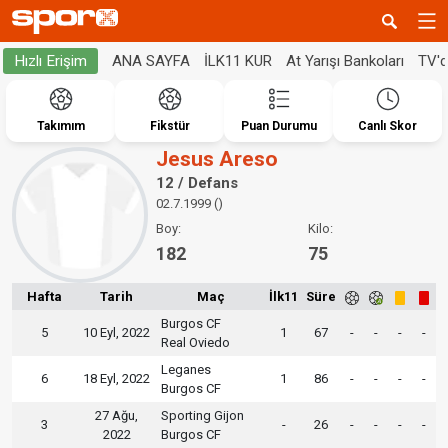
ANA SAYFA
İLK11 KUR
At Yarışı Bankoları
TV'
Hızlı Erişim
Takımım
Fikstür
Puan Durumu
Canlı Skor
Jesus Areso
12 / Defans
02.7.1999 ()
Boy:
Kilo:
182
75
Hafta
Tarih
Maç
İlk11
Süre
Burgos CF
5
10 Eyl, 2022
1
67
-
-
-
-
Real Oviedo
Leganes
6
18 Eyl, 2022
1
86
-
-
-
-
Burgos CF
27 Ağu,
Sporting Gijon
3
-
26
-
-
-
-
2022
Burgos CF