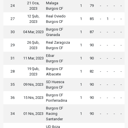
21 Oca,
Malaga
24
1
79
-
-
-
-
2023
Burgos CF
12 Şub,
Real Oviedo
27
1
85
-
1
-
-
2023
Burgos CF
Burgos CF
30
04 Mar, 2023
1
87
-
-
-
-
Granada
26 Şub,
Real Zaragoza
29
1
90
-
-
-
-
2023
Burgos CF
Eibar
31
11 Mar, 2023
1
90
-
-
-
-
Burgos CF
19 Şub,
Burgos CF
28
1
82
-
-
-
-
2023
Albacete
SD Huesca
35
09 Nis, 2023
1
90
-
-
-
-
Burgos CF
Burgos CF
36
15 Nis, 2023
1
90
-
-
-
-
Ponferradina
Burgos CF
34
01 Nis, 2023
Racing
1
90
-
-
-
-
Santander
UD Ibiza