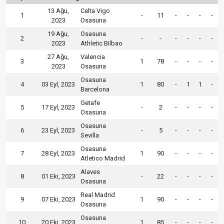
13 Ağu,
Celta Vigo
1
-
11
-
-
-
-
2023
Osasuna
19 Ağu,
Osasuna
2
-
-
-
-
-
-
2023
Athletic Bilbao
27 Ağu,
Valencia
3
1
78
-
-
-
-
2023
Osasuna
Osasuna
4
03 Eyl, 2023
1
80
-
1
1
-
Barcelona
Getafe
5
17 Eyl, 2023
-
2
-
-
-
-
Osasuna
Osasuna
6
23 Eyl, 2023
-
5
-
-
-
-
Sevilla
Osasuna
7
28 Eyl, 2023
1
90
-
-
-
-
Atletico Madrid
Alaves
8
01 Eki, 2023
-
22
-
-
-
-
Osasuna
Real Madrid
9
07 Eki, 2023
1
90
-
-
-
-
Osasuna
Osasuna
10
20 Eki, 2023
1
85
-
-
-
-