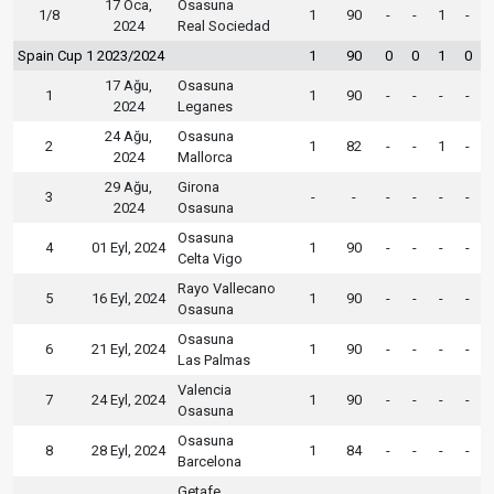
17 Oca,
Osasuna
1/8
1
90
-
-
1
-
2024
Real Sociedad
Spain Cup 1 2023/2024
1
90
0
0
1
0
17 Ağu,
Osasuna
1
1
90
-
-
-
-
2024
Leganes
24 Ağu,
Osasuna
2
1
82
-
-
1
-
2024
Mallorca
29 Ağu,
Girona
3
-
-
-
-
-
-
2024
Osasuna
Osasuna
4
01 Eyl, 2024
1
90
-
-
-
-
Celta Vigo
Rayo Vallecano
5
16 Eyl, 2024
1
90
-
-
-
-
Osasuna
Osasuna
6
21 Eyl, 2024
1
90
-
-
-
-
Las Palmas
Valencia
7
24 Eyl, 2024
1
90
-
-
-
-
Osasuna
Osasuna
8
28 Eyl, 2024
1
84
-
-
-
-
Barcelona
Getafe