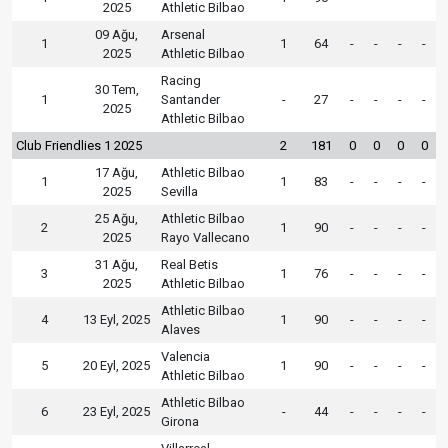
2025
Athletic Bilbao
09 Ağu,
Arsenal
1
1
64
-
-
-
-
2025
Athletic Bilbao
Racing
30 Tem,
1
Santander
-
27
-
-
-
-
2025
Athletic Bilbao
Club Friendlies 1 2025
2
181
0
0
0
0
17 Ağu,
Athletic Bilbao
1
1
83
-
-
-
-
2025
Sevilla
25 Ağu,
Athletic Bilbao
2
1
90
-
-
-
-
2025
Rayo Vallecano
31 Ağu,
Real Betis
3
1
76
-
-
-
-
2025
Athletic Bilbao
Athletic Bilbao
4
13 Eyl, 2025
1
90
-
-
-
-
Alaves
Valencia
5
20 Eyl, 2025
1
90
-
-
-
-
Athletic Bilbao
Athletic Bilbao
6
23 Eyl, 2025
-
44
-
-
-
-
Girona