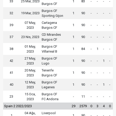
33
25 Mar, 2023
1
83
-
-
-
-
Burgos CF
Burgos CF
32
19 Mar, 2023
1
90
-
-
-
-
Sporting Gijon
07 May,
Cartagena
39
1
90
-
-
-
-
2023
Burgos CF
CD Mirandes
37
23 Nis, 2023
1
90
-
-
-
-
Burgos CF
01 May,
Burgos CF
38
1
84
-
1
-
-
2023
Villarreal B
27 May,
Burgos CF
42
1
90
-
-
1
-
2023
Lugo
20 May,
Tenerife
41
1
90
-
-
-
-
2023
Burgos CF
12 May,
Burgos CF
40
1
90
-
-
1
-
2023
Leganes
15 Oca,
Burgos CF
23
-
11
-
-
-
-
2023
FC Andorra
Spain 2 2022/2023
29
2579
0
3
4
0
04 Ağu,
Liverpool
1
1
90
-
-
-
-