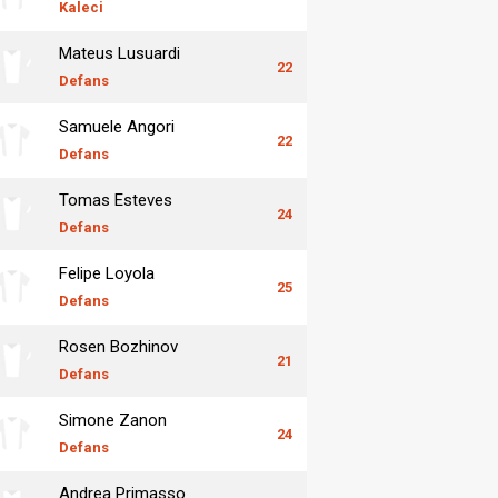
Kaleci
Mateus Lusuardi
22
Defans
Samuele Angori
22
Defans
Tomas Esteves
24
Defans
Felipe Loyola
25
Defans
Rosen Bozhinov
21
Defans
Simone Zanon
24
Defans
Andrea Primasso