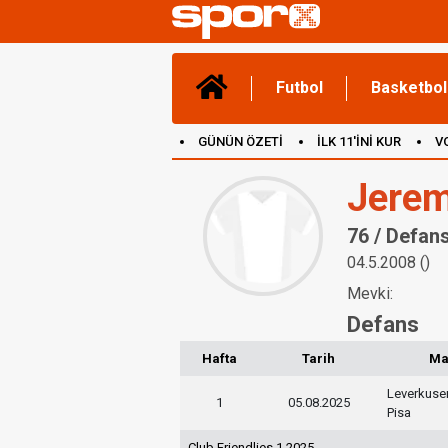
Futbol
Basketbol
GÜNÜN ÖZETİ
İLK 11'İNİ KUR
V
(YENİ) OYUNLAR
CANLI ANLATIM
Jere
76 / Defan
04.5.2008 ()
Mevki:
Defans
Hafta
Tarih
Ma
Leverkuse
1
05.08.2025
Pisa
Club Friendlies 1 2025