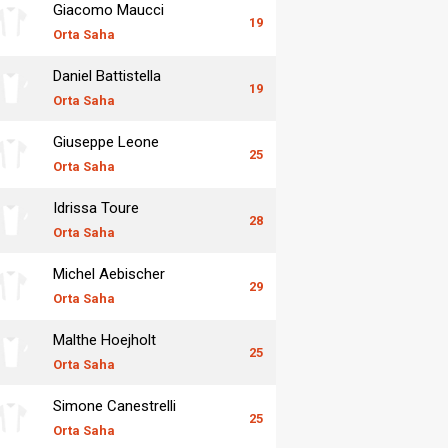
Giacomo Maucci
19
Orta Saha
Daniel Battistella
19
Orta Saha
Giuseppe Leone
25
Orta Saha
Idrissa Toure
28
Orta Saha
Michel Aebischer
29
Orta Saha
Malthe Hoejholt
25
Orta Saha
Simone Canestrelli
25
Orta Saha