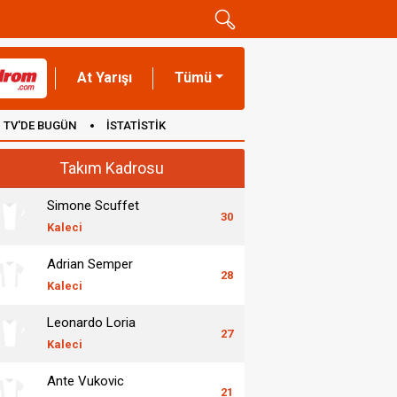
At Yarışı
Tümü
TV'DE BUGÜN
İSTATİSTİK
Takım Kadrosu
Simone Scuffet
30
Kaleci
Adrian Semper
28
Kaleci
Leonardo Loria
27
Kaleci
Ante Vukovic
21