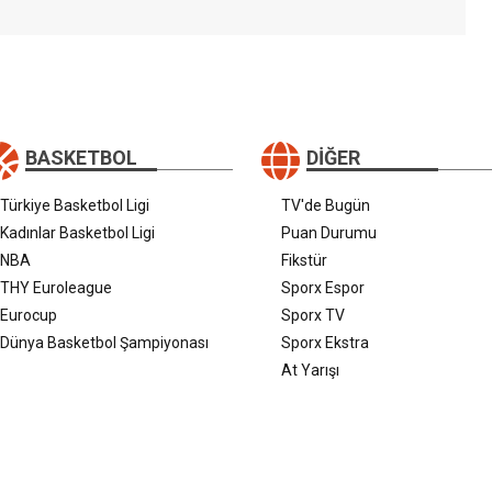
BASKETBOL
DIĞER
Türkiye Basketbol Ligi
TV'de Bugün
Kadınlar Basketbol Ligi
Puan Durumu
NBA
Fikstür
THY Euroleague
Sporx Espor
Eurocup
Sporx TV
Dünya Basketbol Şampiyonası
Sporx Ekstra
At Yarışı