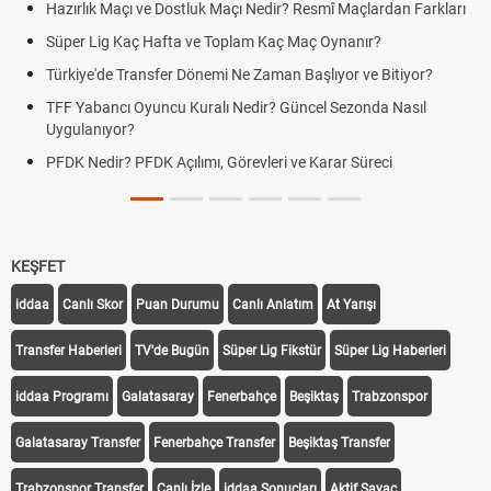
Hazırlık Maçı ve Dostluk Maçı Nedir? Resmî Maçlardan Farkları
Süper Lig Kaç Hafta ve Toplam Kaç Maç Oynanır?
Türkiye'de Transfer Dönemi Ne Zaman Başlıyor ve Bitiyor?
TFF Yabancı Oyuncu Kuralı Nedir? Güncel Sezonda Nasıl
Uygulanıyor?
PFDK Nedir? PFDK Açılımı, Görevleri ve Karar Süreci
KEŞFET
iddaa
Canlı Skor
Puan Durumu
Canlı Anlatım
At Yarışı
Transfer Haberleri
TV'de Bugün
Süper Lig Fikstür
Süper Lig Haberleri
iddaa Programı
Galatasaray
Fenerbahçe
Beşiktaş
Trabzonspor
Galatasaray Transfer
Fenerbahçe Transfer
Beşiktaş Transfer
Trabzonspor Transfer
Canlı İzle
iddaa Sonuçları
Aktif Sayaç