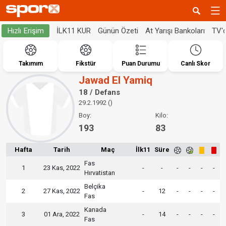
İLK11 KUR
Günün Özeti
At Yarışı Bankoları
TV'
Hızlı Erişim
Takımım
Fikstür
Puan Durumu
Canlı Skor
Jawad El Yamiq
18 / Defans
29.2.1992 ()
Boy:
Kilo:
193
83
Hafta
Tarih
Maç
İlk11
Süre
Fas
1
23 Kas, 2022
-
-
-
-
-
-
Hırvatistan
Belçika
2
27 Kas, 2022
-
12
-
-
-
-
Fas
Kanada
3
01 Ara, 2022
-
14
-
-
-
-
Fas