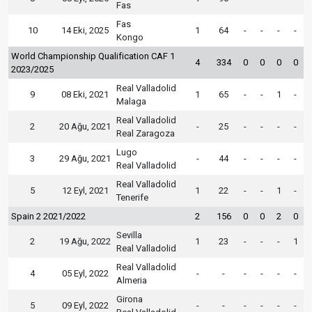
Fas
Fas
10
14 Eki, 2025
1
64
-
-
-
-
Kongo
World Championship Qualification CAF 1
4
334
0
0
0
0
2023/2025
Real Valladolid
9
08 Eki, 2021
1
65
-
-
1
-
Malaga
Real Valladolid
2
20 Ağu, 2021
-
25
-
-
-
-
Real Zaragoza
Lugo
3
29 Ağu, 2021
-
44
-
-
-
-
Real Valladolid
Real Valladolid
5
12 Eyl, 2021
1
22
-
-
1
-
Tenerife
Spain 2 2021/2022
2
156
0
0
2
0
Sevilla
2
19 Ağu, 2022
1
23
-
-
-
1
Real Valladolid
Real Valladolid
4
05 Eyl, 2022
-
-
-
-
-
-
Almeria
Girona
5
09 Eyl, 2022
-
-
-
-
-
-