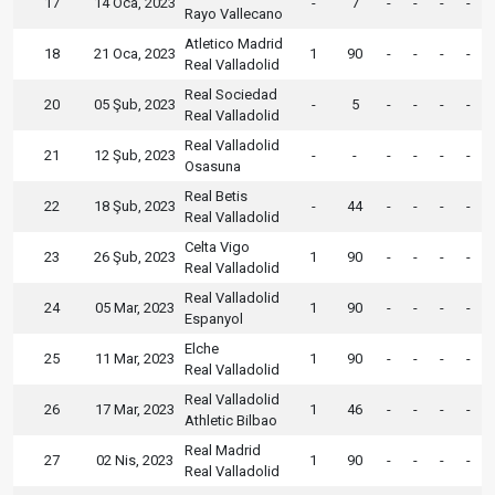
17
14 Oca, 2023
-
7
-
-
-
-
Rayo Vallecano
Atletico Madrid
18
21 Oca, 2023
1
90
-
-
-
-
Real Valladolid
Real Sociedad
20
05 Şub, 2023
-
5
-
-
-
-
Real Valladolid
Real Valladolid
21
12 Şub, 2023
-
-
-
-
-
-
Osasuna
Real Betis
22
18 Şub, 2023
-
44
-
-
-
-
Real Valladolid
Celta Vigo
23
26 Şub, 2023
1
90
-
-
-
-
Real Valladolid
Real Valladolid
24
05 Mar, 2023
1
90
-
-
-
-
Espanyol
Elche
25
11 Mar, 2023
1
90
-
-
-
-
Real Valladolid
Real Valladolid
26
17 Mar, 2023
1
46
-
-
-
-
Athletic Bilbao
Real Madrid
27
02 Nis, 2023
1
90
-
-
-
-
Real Valladolid