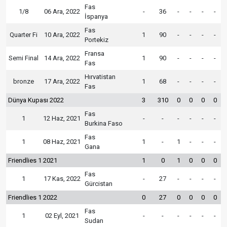
Fas
1/8
06 Ara, 2022
-
36
-
-
-
-
İspanya
Fas
Quarter Fi
10 Ara, 2022
1
90
-
-
-
-
Portekiz
Fransa
Semi Final
14 Ara, 2022
1
90
-
-
-
-
Fas
Hırvatistan
bronze
17 Ara, 2022
1
68
-
-
-
-
Fas
Dünya Kupası 2022
3
310
0
0
0
0
Fas
1
12 Haz, 2021
-
-
-
-
-
-
Burkina Faso
Fas
1
08 Haz, 2021
1
-
1
-
-
-
Gana
Friendlies 1 2021
1
0
1
0
0
0
Fas
1
17 Kas, 2022
-
27
-
-
-
-
Gürcistan
Friendlies 1 2022
0
27
0
0
0
0
Fas
1
02 Eyl, 2021
-
-
-
-
-
-
Sudan