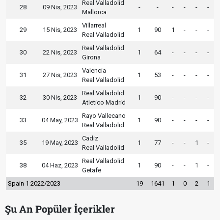
Real Valladolid
28
09 Nis, 2023
-
-
-
-
-
-
Mallorca
Villarreal
29
15 Nis, 2023
1
90
1
-
-
-
Real Valladolid
Real Valladolid
30
22 Nis, 2023
1
64
-
-
-
-
Girona
Valencia
31
27 Nis, 2023
1
53
-
-
-
-
Real Valladolid
Real Valladolid
32
30 Nis, 2023
1
90
-
-
-
-
Atletico Madrid
Rayo Vallecano
33
04 May, 2023
1
90
-
-
-
-
Real Valladolid
Cadiz
35
19 May, 2023
1
77
-
-
1
-
Real Valladolid
Real Valladolid
38
04 Haz, 2023
1
90
-
-
1
-
Getafe
Spain 1 2022/2023
19
1641
1
0
2
1
Şu An Popüler İçerikler