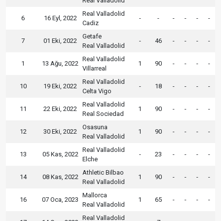
Real Valladolid
Real Valladolid
6
16 Eyl, 2022
-
-
-
-
-
-
Cadiz
Getafe
7
01 Eki, 2022
-
46
-
-
-
-
Real Valladolid
Real Valladolid
1
13 Ağu, 2022
1
90
-
-
-
-
Villarreal
Real Valladolid
10
19 Eki, 2022
-
18
-
-
-
-
Celta Vigo
Real Valladolid
11
22 Eki, 2022
1
90
-
-
-
-
Real Sociedad
Osasuna
12
30 Eki, 2022
1
90
-
-
-
-
Real Valladolid
Real Valladolid
13
05 Kas, 2022
-
23
-
-
-
-
Elche
Athletic Bilbao
14
08 Kas, 2022
1
90
-
-
-
-
Real Valladolid
Mallorca
16
07 Oca, 2023
1
65
-
-
-
-
Real Valladolid
Real Valladolid