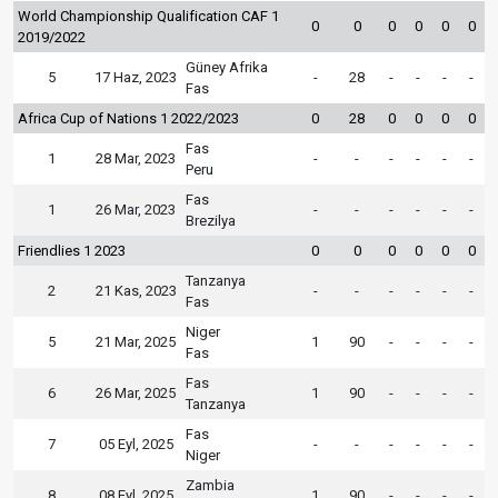
World Championship Qualification CAF 1
0
0
0
0
0
0
2019/2022
Güney Afrika
5
17 Haz, 2023
-
28
-
-
-
-
Fas
Africa Cup of Nations 1 2022/2023
0
28
0
0
0
0
Fas
1
28 Mar, 2023
-
-
-
-
-
-
Peru
Fas
1
26 Mar, 2023
-
-
-
-
-
-
Brezilya
Friendlies 1 2023
0
0
0
0
0
0
Tanzanya
2
21 Kas, 2023
-
-
-
-
-
-
Fas
Niger
5
21 Mar, 2025
1
90
-
-
-
-
Fas
Fas
6
26 Mar, 2025
1
90
-
-
-
-
Tanzanya
Fas
7
05 Eyl, 2025
-
-
-
-
-
-
Niger
Zambia
8
08 Eyl, 2025
1
90
-
-
-
-