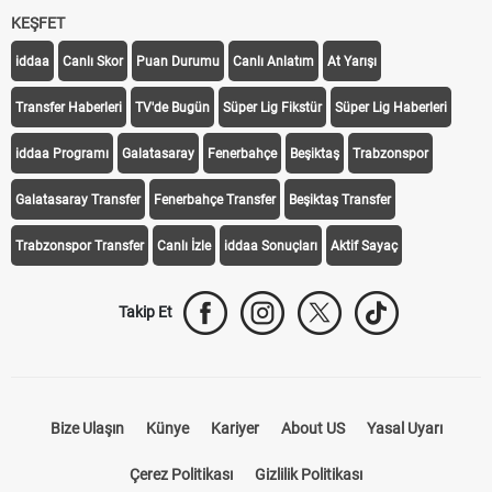
KEŞFET
iddaa
Canlı Skor
Puan Durumu
Canlı Anlatım
At Yarışı
Transfer Haberleri
TV'de Bugün
Süper Lig Fikstür
Süper Lig Haberleri
iddaa Programı
Galatasaray
Fenerbahçe
Beşiktaş
Trabzonspor
Galatasaray Transfer
Fenerbahçe Transfer
Beşiktaş Transfer
Trabzonspor Transfer
Canlı İzle
iddaa Sonuçları
Aktif Sayaç
Takip Et
Bize Ulaşın
Künye
Kariyer
About US
Yasal Uyarı
Çerez Politikası
Gizlilik Politikası