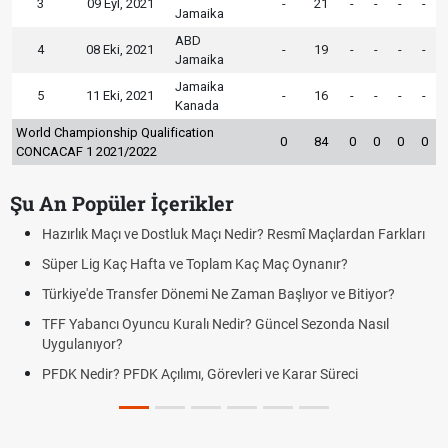
3
09 Eyl, 2021
-
21
-
-
-
-
Jamaika
ABD
4
08 Eki, 2021
-
19
-
-
-
-
Jamaika
Jamaika
5
11 Eki, 2021
-
16
-
-
-
-
Kanada
World Championship Qualification
0
84
0
0
0
0
CONCACAF 1 2021/2022
Şu An Popüler İçerikler
Hazırlık Maçı ve Dostluk Maçı Nedir? Resmî Maçlardan Farkları
Süper Lig Kaç Hafta ve Toplam Kaç Maç Oynanır?
Türkiye'de Transfer Dönemi Ne Zaman Başlıyor ve Bitiyor?
TFF Yabancı Oyuncu Kuralı Nedir? Güncel Sezonda Nasıl
Uygulanıyor?
PFDK Nedir? PFDK Açılımı, Görevleri ve Karar Süreci