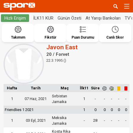
İLK11 KUR
Günün Özeti
At Yarışı Bankoları
TV'
Hızlı Erişim
Takımım
Fikstür
Puan Durumu
Canlı Skor
Javon East
20 / Forvet
22.3.1995 ()
Hafta
Tarih
Maç
İlk11
Süre
Sırbistan
1
07 Haz, 2021
1
-
-
-
-
-
Jamaika
Friendlies 1 2021
1
0
0
0
0
0
Meksika
1
03 Eyl, 2021
-
28
-
-
-
-
Jamaika
Kosta Rika