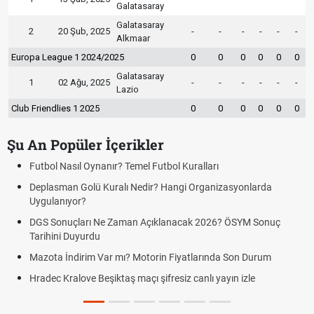
Galatasaray
Galatasaray
2
20 Şub, 2025
-
-
-
-
-
-
Alkmaar
Europa League 1 2024/2025
0
0
0
0
0
0
Galatasaray
1
02 Ağu, 2025
-
-
-
-
-
-
Lazio
Club Friendlies 1 2025
0
0
0
0
0
0
Şu An Popüler İçerikler
Futbol Nasıl Oynanır? Temel Futbol Kuralları
Deplasman Golü Kuralı Nedir? Hangi Organizasyonlarda
Uygulanıyor?
DGS Sonuçları Ne Zaman Açıklanacak 2026? ÖSYM Sonuç
Tarihini Duyurdu
Mazota İndirim Var mı? Motorin Fiyatlarında Son Durum
Hradec Kralove Beşiktaş maçı şifresiz canlı yayın izle