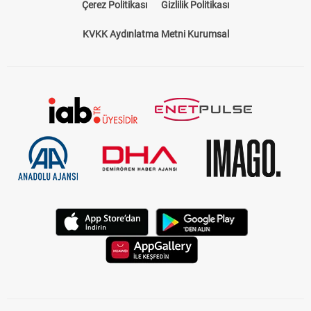
Çerez Politikası
Gizlilik Politikası
KVKK Aydınlatma Metni Kurumsal