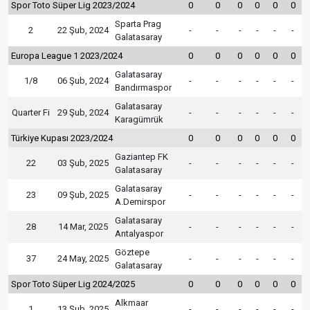
Spor Toto Süper Lig 2023/2024
0
0
0
0
0
0
Sparta Prag
2
22 Şub, 2024
-
-
-
-
-
-
Galatasaray
Europa League 1 2023/2024
0
0
0
0
0
0
Galatasaray
1/8
06 Şub, 2024
-
-
-
-
-
-
Bandırmaspor
Galatasaray
Quarter Fi
29 Şub, 2024
-
-
-
-
-
-
Karagümrük
Türkiye Kupası 2023/2024
0
0
0
0
0
0
Gaziantep FK
22
03 Şub, 2025
-
-
-
-
-
-
Galatasaray
Galatasaray
23
09 Şub, 2025
-
-
-
-
-
-
A.Demirspor
Galatasaray
28
14 Mar, 2025
-
-
-
-
-
-
Antalyaspor
Göztepe
37
24 May, 2025
-
-
-
-
-
-
Galatasaray
Spor Toto Süper Lig 2024/2025
0
0
0
0
0
0
Alkmaar
1
13 Şub, 2025
-
-
-
-
-
-