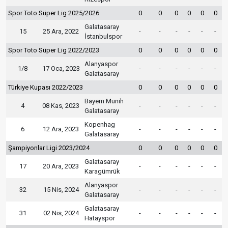
Spor Toto Süper Lig 2025/2026
0
0
0
0
0
0
Galatasaray
15
25 Ara, 2022
-
-
-
-
-
-
İstanbulspor
Spor Toto Süper Lig 2022/2023
0
0
0
0
0
0
Alanyaspor
1/8
17 Oca, 2023
-
-
-
-
-
-
Galatasaray
Türkiye Kupası 2022/2023
0
0
0
0
0
0
Bayern Munih
4
08 Kas, 2023
-
-
-
-
-
-
Galatasaray
Kopenhag
6
12 Ara, 2023
-
-
-
-
-
-
Galatasaray
Şampiyonlar Ligi 2023/2024
0
0
0
0
0
0
Galatasaray
17
20 Ara, 2023
-
-
-
-
-
-
Karagümrük
Alanyaspor
32
15 Nis, 2024
-
-
-
-
-
-
Galatasaray
Galatasaray
31
02 Nis, 2024
-
-
-
-
-
-
Hatayspor