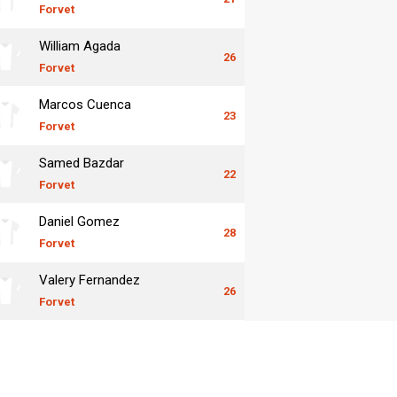
Forvet
William Agada
26
Forvet
Marcos Cuenca
23
Forvet
Samed Bazdar
22
Forvet
Daniel Gomez
28
Forvet
Valery Fernandez
26
Forvet