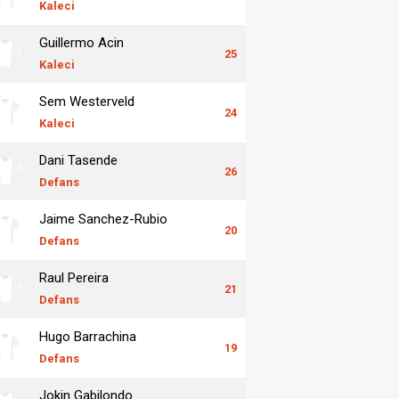
Kaleci
Guillermo Acin
25
Kaleci
Sem Westerveld
24
Kaleci
Dani Tasende
26
Defans
Jaime Sanchez-Rubio
20
Defans
Raul Pereira
21
Defans
Hugo Barrachina
19
Defans
Jokin Gabilondo