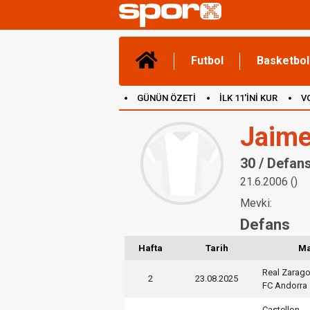
Futbol
Basketbol
GÜNÜN ÖZETİ
İLK 11'İNİ KUR
V
(YENİ) OYUNLAR
CANLI ANLATIM
Jaime
30 / Defan
21.6.2006 ()
Mevki:
Defans
Hafta
Tarih
M
Real Zarag
2
23.08.2025
FC Andorra
Castellon