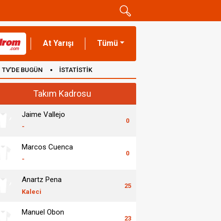
At Yarışı
Tümü
TV'DE BUGÜN
İSTATİSTİK
Takım Kadrosu
Jaime Vallejo
0
-
Marcos Cuenca
0
-
Anartz Pena
25
Kaleci
Manuel Obon
23