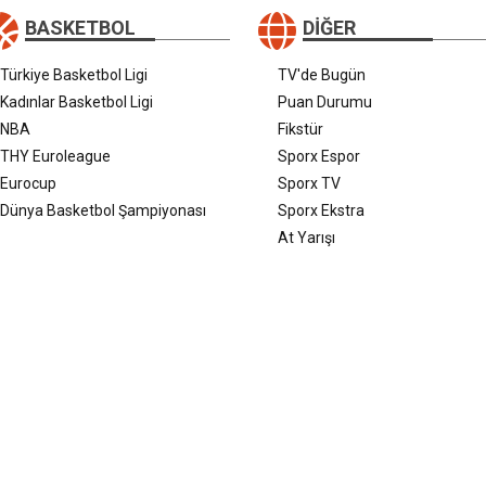
BASKETBOL
DIĞER
Türkiye Basketbol Ligi
TV'de Bugün
Kadınlar Basketbol Ligi
Puan Durumu
NBA
Fikstür
THY Euroleague
Sporx Espor
Eurocup
Sporx TV
Dünya Basketbol Şampiyonası
Sporx Ekstra
At Yarışı