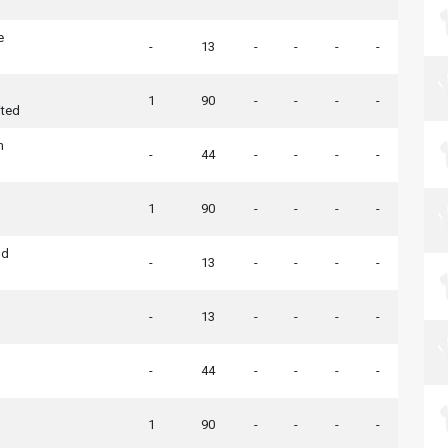
e
-
13
-
-
-
-
1
90
-
-
-
-
ited
m
-
44
-
-
-
-
1
90
-
-
-
-
nd
-
13
-
-
-
-
-
13
-
-
-
-
-
44
-
-
-
-
1
90
-
-
-
-