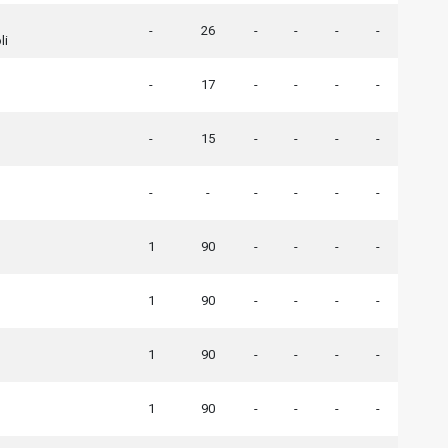
-
26
-
-
-
-
li
-
17
-
-
-
-
-
15
-
-
-
-
-
-
-
-
-
-
1
90
-
-
-
-
1
90
-
-
-
-
1
90
-
-
-
-
1
90
-
-
-
-