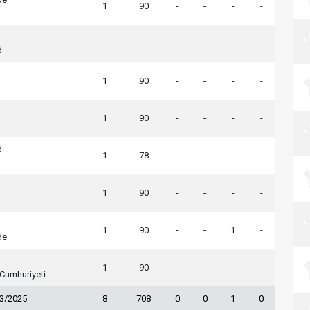
1
90
-
-
-
-
-
-
-
-
-
-
d
1
90
-
-
-
-
1
90
-
-
-
-
d
1
78
-
-
-
-
1
90
-
-
-
-
1
90
-
-
1
-
de
1
90
-
-
-
-
Cumhuriyeti
23/2025
8
708
0
0
1
0