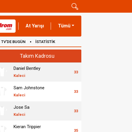
At Yarışı
Tümü
TV'DE BUGÜN
İSTATİSTİK
Takım Kadrosu
Daniel Bentley
33
Kaleci
Sam Johnstone
33
Kaleci
Jose Sa
33
Kaleci
Kieran Trippier
35