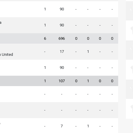
1
90
-
-
-
-
a
1
90
-
-
-
-
6
696
0
0
0
0
-
17
-
1
-
-
 United
1
90
-
-
-
-
1
107
0
1
0
0
-
-
-
-
-
-
-
-
-
-
-
-
e
-
7
-
1
-
-