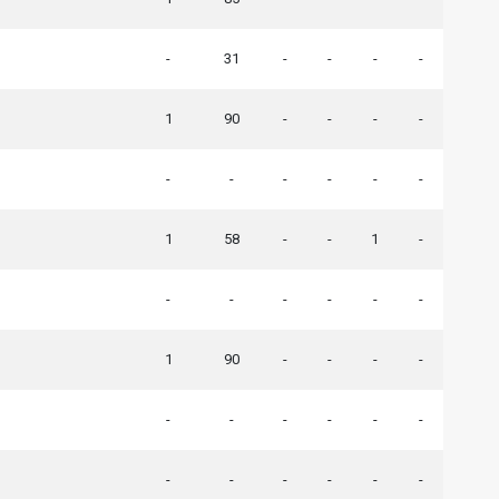
-
31
-
-
-
-
1
90
-
-
-
-
-
-
-
-
-
-
1
58
-
-
1
-
-
-
-
-
-
-
1
90
-
-
-
-
-
-
-
-
-
-
-
-
-
-
-
-