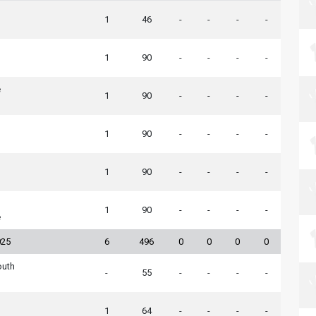
1
46
-
-
-
-
1
90
-
-
-
-
e
1
90
-
-
-
-
1
90
-
-
-
-
1
90
-
-
-
-
1
90
-
-
-
-
e
025
6
496
0
0
0
0
uth
-
55
-
-
-
-
1
64
-
-
-
-