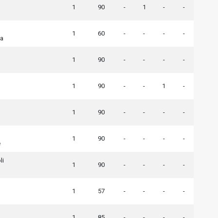
1
90
-
1
-
-
1
60
-
-
-
-
na
1
90
-
-
-
-
1
90
-
-
1
-
1
90
-
-
-
-
1
90
-
-
-
-
e
li
1
90
-
-
-
-
1
57
-
-
-
-
1
85
-
-
-
-