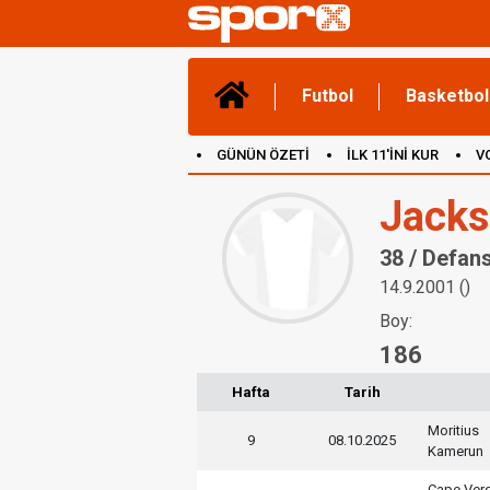
Futbol
Basketbol
GÜNÜN ÖZETİ
İLK 11'İNİ KUR
V
(YENİ) OYUNLAR
CANLI ANLATIM
Jacks
38 / Defan
14.9.2001 ()
Boy:
186
Hafta
Tarih
Moritius
9
08.10.2025
Kamerun
Cape Ver