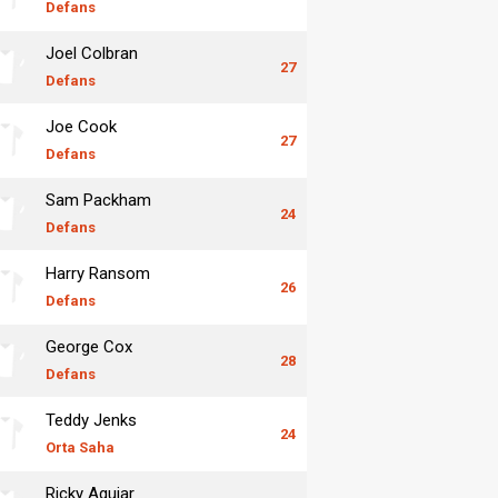
Defans
Joel Colbran
27
Defans
Joe Cook
27
Defans
Sam Packham
24
Defans
Harry Ransom
26
Defans
George Cox
28
Defans
Teddy Jenks
24
Orta Saha
Ricky Aguiar