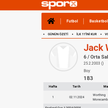
Futbol
Basketbol
GÜNÜN ÖZETİ
İLK 11'İNİ KUR
V
(YENİ) OYUNLAR
CANLI ANLATIM
Jack
6 / Orta Sa
25.2.2003 ()
Boy:
183
Hafta
Tarih
Ma
Worthing
1
02.11.2024
Morecamb
England Cup 1 2024/2025