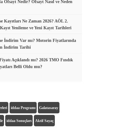
a Ofsayt Nedir? Ofsayt Nasıl ve Neden
se Kayıtları Ne Zaman 2026? AÖL 2.
ayıt Yenileme ve Yeni Kayıt Tarihleri
e İndirim Var mı? Motorin Fiyatlarında
n İndirim Tarihi
Fiyatı Açıklandı mı? 2026 TMO Fındık
yatları Belli Oldu mu?
rleri
iddaa Programı
Galatasaray
le
iddaa Sonuçları
Aktif Sayaç