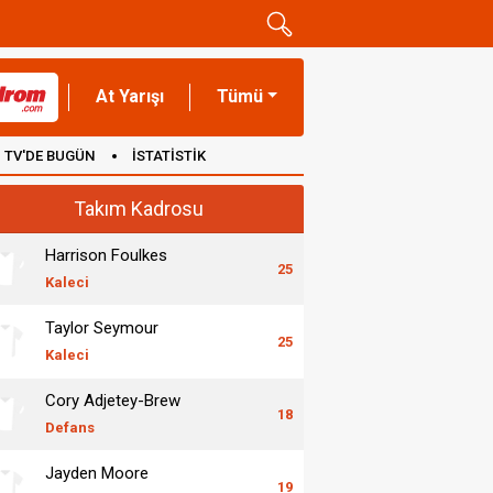
At Yarışı
Tümü
TV'DE BUGÜN
İSTATİSTİK
Takım Kadrosu
Harrison Foulkes
25
Kaleci
Taylor Seymour
25
Kaleci
Cory Adjetey-Brew
18
Defans
Jayden Moore
19