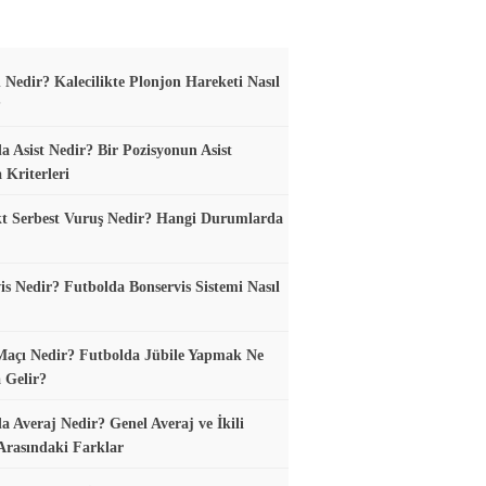
 Nedir? Kalecilikte Plonjon Hareketi Nasıl
?
a Asist Nedir? Bir Pozisyonun Asist
 Kriterleri
t Serbest Vuruş Nedir? Hangi Durumlarda
is Nedir? Futbolda Bonservis Sistemi Nasıl
Maçı Nedir? Futbolda Jübile Yapmak Ne
 Gelir?
a Averaj Nedir? Genel Averaj ve İkili
Arasındaki Farklar