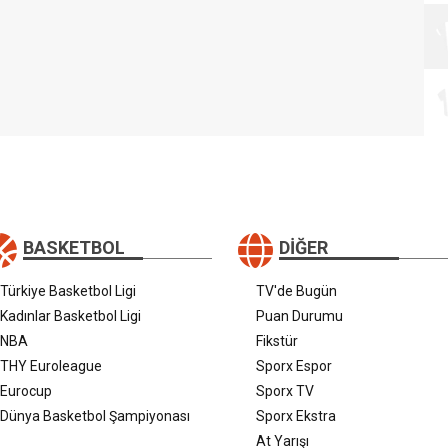
BASKETBOL
DIĞER
Türkiye Basketbol Ligi
TV'de Bugün
Kadınlar Basketbol Ligi
Puan Durumu
NBA
Fikstür
THY Euroleague
Sporx Espor
Eurocup
Sporx TV
Dünya Basketbol Şampiyonası
Sporx Ekstra
At Yarışı