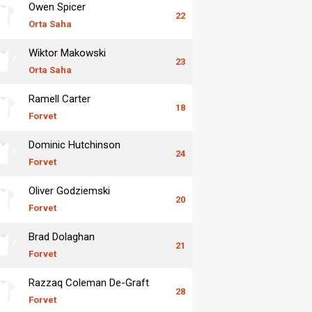
Owen Spicer
22
Orta Saha
Wiktor Makowski
23
Orta Saha
Ramell Carter
18
Forvet
Dominic Hutchinson
24
Forvet
Oliver Godziemski
20
Forvet
Brad Dolaghan
21
Forvet
Razzaq Coleman De-Graft
28
Forvet