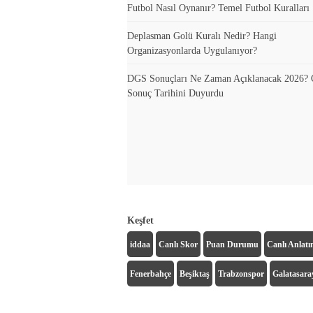
Futbol Nasıl Oynanır? Temel Futbol Kuralları
Deplasman Golü Kuralı Nedir? Hangi
Organizasyonlarda Uygulanıyor?
DGS Sonuçları Ne Zaman Açıklanacak 2026
Sonuç Tarihini Duyurdu
Keşfet
iddaa
Canlı Skor
Puan Durumu
Canlı Anlat
Fenerbahçe
Beşiktaş
Trabzonspor
Galatasara