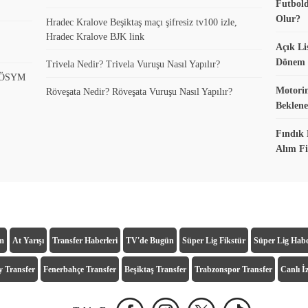
Futbold
Olur?
Hradec Kralove Beşiktaş maçı şifresiz tv100 izle,
Hradec Kralove BJK link
Açık Li
Dönem K
Trivela Nedir? Trivela Vuruşu Nasıl Yapılır?
? ÖSYM
Motorin
Röveşata Nedir? Röveşata Vuruşu Nasıl Yapılır?
Beklene
Fındık 
Alım Fi
ım
At Yarışı
Transfer Haberleri
TV'de Bugün
Süper Lig Fikstür
Süper Lig Habe
y Transfer
Fenerbahçe Transfer
Beşiktaş Transfer
Trabzonspor Transfer
Canlı İz