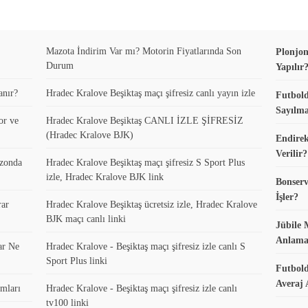
Mazota İndirim Var mı? Motorin Fiyatlarında Son
Plonjon
Durum
Yapılır
anır?
Hradec Kralove Beşiktaş maçı şifresiz canlı yayın izle
Futbold
Sayılma
or ve
Hradec Kralove Beşiktaş CANLI İZLE ŞİFRESİZ
(Hradec Kralove BJK)
Endirek
Verilir?
ezonda
Hradec Kralove Beşiktaş maçı şifresiz S Sport Plus
izle, Hradec Kralove BJK link
Bonserv
İşler?
rar
Hradec Kralove Beşiktaş ücretsiz izle, Hradec Kralove
BJK maçı canlı linki
Jübile 
Anlama
ar Ne
Hradec Kralove - Beşiktaş maçı şifresiz izle canlı S
Sport Plus linki
Futbold
Averaj 
mları
Hradec Kralove - Beşiktaş maçı şifresiz izle canlı
tv100 linki