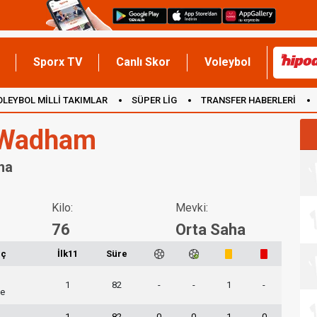
Sporx TV
Canlı Skor
Voleybol
OLEYBOL MİLLİ TAKIMLAR
SÜPER LİG
TRANSFER HABERLERİ
İNGİLTERE
 Wadham
ha
Kilo:
Mevki:
76
Orta Saha
ç
İlk11
Süre
1
82
-
-
1
-
e
1
82
0
0
1
0