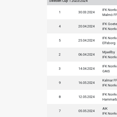
Sweden Cup 1 2023/2024
IFK Norr
1
30.03.2024
Malmö F
IFK Goet
4
20.04.2024
IFK Norr
IFK Norr
5
25.04.2024
Elfsborg
Mjaellby
2
06.04.2024
IFK Norr
IFK Norr
3
14.04.2024
GAIS
Kalmar F
9
16.05.2024
IFK Norr
IFK Norr
8
12.05.2024
Hammarb
AIK
7
05.05.2024
IFK Norr