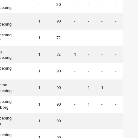
-
20
-
-
-
-
koeping
1
90
-
-
-
-
koeping
koeping
1
72
-
-
-
-
F
y
1
72
1
-
-
-
koeping
koeping
1
90
-
-
-
-
namo
1
90
-
2
1
-
koeping
koeping
1
90
-
1
-
-
eborg
koeping
1
90
-
-
-
-
s
koeping
1
90
-
-
-
-