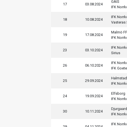
GAIS
17
03.08.2024
IFK Norr
IFK Norr
18
10.08.2024
Vasteras
Malmö F
19
17.08.2024
IFK Norr
IFK Norr
23
03.10.2024
Sirius
IFK Norr
26
06.10.2024
IFK Goet
Halmstad
25
29.09.2024
IFK Norr
Elfsborg
24
19.09.2024
IFK Norr
Djurgaar
30
10.11.2024
IFK Norr
IFK Norr
29
04.11.2024