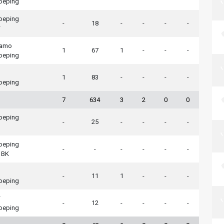
koeping
koeping
-
18
-
-
-
-
F
namo
1
67
1
-
-
-
koeping
1
83
-
-
-
-
koeping
7
634
3
2
0
0
koeping
-
25
-
-
-
-
koeping
-
-
-
-
-
-
 BK
-
11
1
-
-
-
koeping
F
-
12
-
-
-
-
koeping