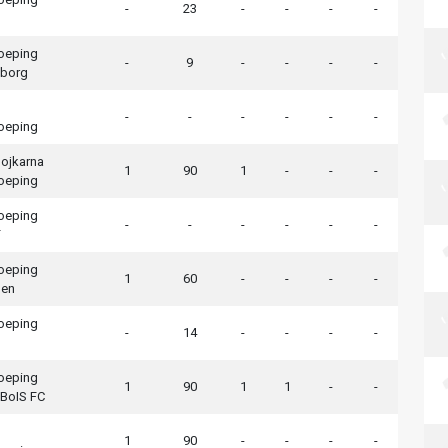
-
23
-
-
-
-
koeping
-
9
-
-
-
-
eborg
-
-
-
-
-
-
koeping
ojkarna
1
90
1
-
-
-
koeping
koeping
-
-
-
-
-
-
F
koeping
1
60
-
-
-
-
den
koeping
-
14
-
-
-
-
koeping
1
90
1
1
-
-
 BoIS FC
1
90
-
-
-
-