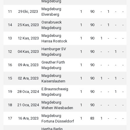
Magdeburg
Magdeburg
11
29 Eki, 2023
1
90
-
1
-
-
Elversberg
Osnabrueck
14
25 Kas, 2023
1
90
-
1
-
-
Magdeburg
Magdeburg
13
12 Kas, 2023
1
90
1
-
-
-
Hansa Rostock
Hamburger SV
12
04 Kas, 2023
1
90
-
-
1
-
Magdeburg
Greuther Fürth
16
09 Ara, 2023
1
90
-
-
-
-
Magdeburg
Magdeburg
15
02 Ara, 2023
1
90
1
-
1
-
Kaiserslautern
E.Braunschweig
19
28 Oca, 2024
1
90
-
-
1
-
Magdeburg
Magdeburg
18
21 Oca, 2024
1
90
-
-
-
-
Wehen Wiesbaden
Magdeburg
17
16 Ara, 2023
1
83
1
-
-
-
Fortuna Düsseldorf
Hertha Berlin