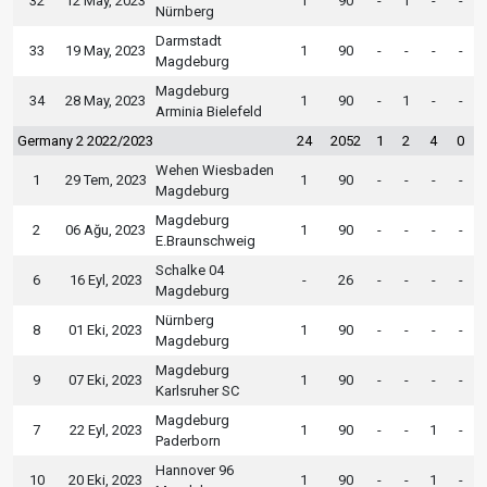
32
12 May, 2023
1
90
-
1
-
-
Nürnberg
Darmstadt
33
19 May, 2023
1
90
-
-
-
-
Magdeburg
Magdeburg
34
28 May, 2023
1
90
-
1
-
-
Arminia Bielefeld
Germany 2 2022/2023
24
2052
1
2
4
0
Wehen Wiesbaden
1
29 Tem, 2023
1
90
-
-
-
-
Magdeburg
Magdeburg
2
06 Ağu, 2023
1
90
-
-
-
-
E.Braunschweig
Schalke 04
6
16 Eyl, 2023
-
26
-
-
-
-
Magdeburg
Nürnberg
8
01 Eki, 2023
1
90
-
-
-
-
Magdeburg
Magdeburg
9
07 Eki, 2023
1
90
-
-
-
-
Karlsruher SC
Magdeburg
7
22 Eyl, 2023
1
90
-
-
1
-
Paderborn
Hannover 96
10
20 Eki, 2023
1
90
-
-
1
-