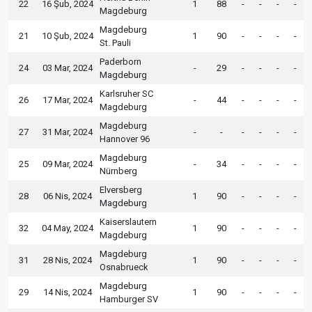
22
16 Şub, 2024
1
88
-
-
-
-
Magdeburg
Magdeburg
21
10 Şub, 2024
1
90
-
-
-
-
St. Pauli
Paderborn
24
03 Mar, 2024
-
29
-
-
-
-
Magdeburg
Karlsruher SC
26
17 Mar, 2024
-
44
-
-
-
-
Magdeburg
Magdeburg
27
31 Mar, 2024
-
-
-
-
-
-
Hannover 96
Magdeburg
25
09 Mar, 2024
-
34
-
-
-
-
Nürnberg
Elversberg
28
06 Nis, 2024
1
90
-
-
-
-
Magdeburg
Kaiserslautern
32
04 May, 2024
1
90
-
-
-
-
Magdeburg
Magdeburg
31
28 Nis, 2024
1
90
-
-
-
-
Osnabrueck
Magdeburg
29
14 Nis, 2024
1
90
-
-
-
-
Hamburger SV