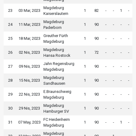
Magdeburg
23
03 Mar, 2023
1
82
-
-
1
-
Kaiserslautern
Magdeburg
24
11 Mar, 2023
1
90
-
-
-
-
Paderborn
Greuther Fürth
25
18 Mar, 2023
1
90
-
-
-
-
Magdeburg
Magdeburg
26
02 Nis, 2023
1
72
-
-
-
-
Hansa Rostock
Jahn Regensburg
27
09 Nis, 2023
1
90
-
-
-
-
Magdeburg
Magdeburg
28
15 Nis, 2023
1
90
-
-
-
-
Sandhausen
E.Braunschweig
29
22 Nis, 2023
1
90
-
-
-
-
Magdeburg
Magdeburg
30
29 Nis, 2023
1
90
-
-
-
-
Hamburger SV
FC Heidenheim
31
07 May, 2023
1
90
-
-
1
-
Magdeburg
Magdeburg