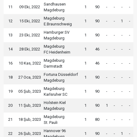
Sandhausen
11
09 Eki, 2022
1
90
-
-
-
-
Magdeburg
Magdeburg
12
15 Eki, 2022
1
90
-
-
1
-
E.Braunschweig
Hamburger SV
13
23 Eki, 2022
1
90
-
-
-
-
Magdeburg
Magdeburg
14
28 Eki, 2022
1
46
-
-
-
-
FC Heidenheim
Magdeburg
16
10 Kas, 2022
1
46
-
-
-
-
Darmstadt
Fortuna Düsseldorf
18
27 Oca, 2023
1
90
-
-
-
-
Magdeburg
Magdeburg
19
05 Şub, 2023
1
90
-
-
-
-
Karlsruher SC
Holstein Kiel
20
11 Şub, 2023
1
90
1
-
-
-
Magdeburg
Magdeburg
21
18 Şub, 2023
1
80
-
-
-
-
St. Pauli
Hannover 96
22
26 Şub, 2023
1
90
-
-
1
-
Magdeburg