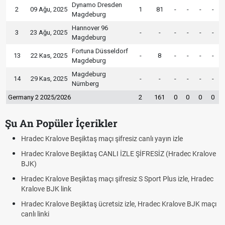
Dynamo Dresden
2
09 Ağu, 2025
1
81
-
-
-
-
Magdeburg
Hannover 96
3
23 Ağu, 2025
-
-
-
-
-
-
Magdeburg
Fortuna Düsseldorf
13
22 Kas, 2025
-
8
-
-
-
-
Magdeburg
Magdeburg
14
29 Kas, 2025
-
-
-
-
-
-
Nürnberg
Germany 2 2025/2026
2
161
0
0
0
0
Şu An Popüler İçerikler
Hradec Kralove Beşiktaş maçı şifresiz canlı yayın izle
Hradec Kralove Beşiktaş CANLI İZLE ŞİFRESİZ (Hradec Kralove
BJK)
Hradec Kralove Beşiktaş maçı şifresiz S Sport Plus izle, Hradec
Kralove BJK link
Hradec Kralove Beşiktaş ücretsiz izle, Hradec Kralove BJK maçı
canlı linki