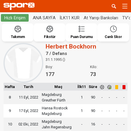
ANA SAYFA
İLK11 KUR
At Yarışı Bankoları
TV'
Hızlı Erişim
Takımım
Fikstür
Puan Durumu
Canlı Skor
Herbert Bockhorn
7 / Defans
31.1.1995 ()
Boy:
Kilo:
177
73
Hafta
Tarih
Maç
İlk11
Süre
Magdeburg
8
11 Eyl, 2022
1
90
-
-
-
-
Greuther Fürth
Hansa Rostock
9
17 Eyl, 2022
1
90
-
-
-
-
Magdeburg
Magdeburg
10
02 Eki, 2022
-
16
-
-
-
-
Jahn Regensburg