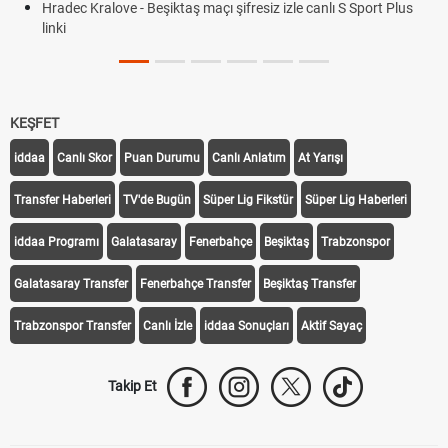
Hradec Kralove - Beşiktaş maçı şifresiz izle canlı S Sport Plus
linki
KEŞFET
iddaa
Canlı Skor
Puan Durumu
Canlı Anlatım
At Yarışı
Transfer Haberleri
TV'de Bugün
Süper Lig Fikstür
Süper Lig Haberleri
iddaa Programı
Galatasaray
Fenerbahçe
Beşiktaş
Trabzonspor
Galatasaray Transfer
Fenerbahçe Transfer
Beşiktaş Transfer
Trabzonspor Transfer
Canlı İzle
iddaa Sonuçları
Aktif Sayaç
Takip Et