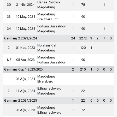
Hansa Rostock
30
21 Nis, 2024
1
78
-
-
1
-
Magdeburg
Magdeburg
33
10 May, 2024
1
90
-
-
-
-
Greuther Fürth
Fortuna Düsseldorf
34
19 May, 2024
1
90
-
-
1
-
Magdeburg
Germany 2 2023/2024
24
2272
3
2
7
0
Holstein Kiel
2
01 Kas, 2023
1
120
1
-
-
-
Magdeburg
Magdeburg
1/8
05 Ara, 2023
1
90
-
-
-
-
Fortuna Düsseldorf
Germany Cup 1 2023/2024
2
210
1
0
0
0
Magdeburg
1
03 Ağu, 2024
-
-
-
-
-
-
Elversberg
E.Braunschweig
2
11 Ağu, 2024
1
22
-
-
-
-
Magdeburg
Germany 2 2024/2025
1
22
0
0
0
0
Magdeburg
1
03 Ağu, 2025
1
72
-
-
-
-
E.Braunschweig