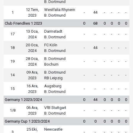
B. Dortmund
12 Tem,
Westfalia Rhynern
1
-
44
-
-
-
-
2023
B. Dortmund
Club Friendlies 1 2023
0
68
0
0
0
0
13 Oca,
Darmstadt
17
-
-
-
-
-
-
2024
B. Dortmund
20 Oca,
FC Köln
18
-
44
-
-
-
-
2024
B. Dortmund
28 Oca,
B. Dortmund
19
-
-
-
-
-
-
2024
Bochum
09 Ara,
B. Dortmund
14
-
-
-
-
-
-
2023
RB Leipzig
16 Ara,
Augsburg
15
-
-
-
-
-
-
2023
B. Dortmund
Germany 1 2023/2024
0
44
0
0
0
0
06 Ara,
VfB Stuttgart
1/8
-
-
-
-
-
-
2023
B. Dortmund
Germany Cup 1 2023/2024
0
0
0
0
0
0
25 Eki,
Newcastle
3
-
-
-
-
-
-