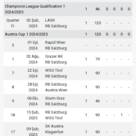
Champions League Qualification 1
1
46
0
0
0
0
2024/2025
Quarter
02 Şub,
LASK
1
120
-
-
-
-
Fi
2025
RB Salzburg
Austria Cup 1 2024/2025
1
120
0
0
0
0
01 Eyl,
Rapid Wien
5
-
-
-
-
-
-
2024
RB Salzburg
02 Ağu,
Grazer AK
1
1
79
-
-
-
-
2024
RB Salzburg
22 Eyl,
WSG Tirol
7
1
90
-
-
-
-
2024
RB Salzburg
28 Eyl,
RB Salzburg
8
1
90
-
-
-
-
2024
Austria Wien
06 Eki,
Sturm Graz
9
1
46
-
-
-
-
2024
RB Salzburg
15 Şub,
RB Salzburg
18
1
90
-
-
1
-
2025
WSG Tirol
SK Austria
09 Şub,
17
Klagenfurt
1
90
-
-
-
-
2025