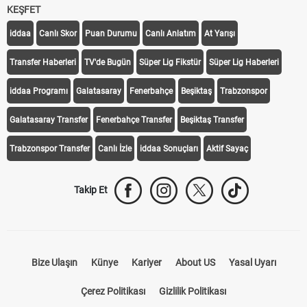
KEŞFET
iddaa
Canlı Skor
Puan Durumu
Canlı Anlatım
At Yarışı
Transfer Haberleri
TV'de Bugün
Süper Lig Fikstür
Süper Lig Haberleri
iddaa Programı
Galatasaray
Fenerbahçe
Beşiktaş
Trabzonspor
Galatasaray Transfer
Fenerbahçe Transfer
Beşiktaş Transfer
Trabzonspor Transfer
Canlı İzle
iddaa Sonuçları
Aktif Sayaç
Takip Et
Bize Ulaşın
Künye
Kariyer
About US
Yasal Uyarı
Çerez Politikası
Gizlilik Politikası