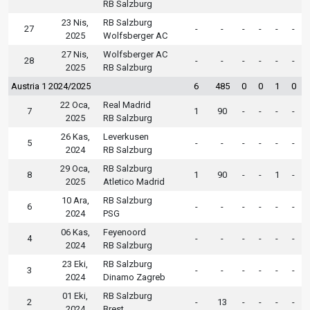
RB Salzburg
23 Nis,
RB Salzburg
27
-
-
-
-
-
-
2025
Wolfsberger AC
27 Nis,
Wolfsberger AC
28
-
-
-
-
-
-
2025
RB Salzburg
Austria 1 2024/2025
6
485
0
0
1
0
22 Oca,
Real Madrid
7
1
90
-
-
-
-
2025
RB Salzburg
26 Kas,
Leverkusen
5
-
-
-
-
-
-
2024
RB Salzburg
29 Oca,
RB Salzburg
8
1
90
-
-
1
-
2025
Atletico Madrid
10 Ara,
RB Salzburg
6
-
-
-
-
-
-
2024
PSG
06 Kas,
Feyenoord
4
-
-
-
-
-
-
2024
RB Salzburg
23 Eki,
RB Salzburg
3
-
-
-
-
-
-
2024
Dinamo Zagreb
01 Eki,
RB Salzburg
2
-
13
-
-
-
-
2024
Brest