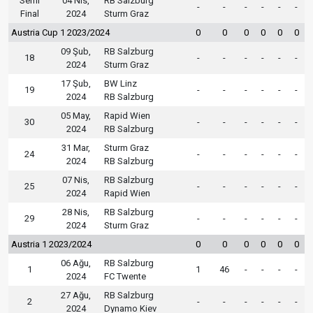
Semi
04 Nis,
RB Salzburg
-
-
-
-
-
-
Final
2024
Sturm Graz
Austria Cup 1 2023/2024
0
0
0
0
0
0
09 Şub,
RB Salzburg
18
-
-
-
-
-
-
2024
Sturm Graz
17 Şub,
BW Linz
19
-
-
-
-
-
-
2024
RB Salzburg
05 May,
Rapid Wien
30
-
-
-
-
-
-
2024
RB Salzburg
31 Mar,
Sturm Graz
24
-
-
-
-
-
-
2024
RB Salzburg
07 Nis,
RB Salzburg
25
-
-
-
-
-
-
2024
Rapid Wien
28 Nis,
RB Salzburg
29
-
-
-
-
-
-
2024
Sturm Graz
Austria 1 2023/2024
0
0
0
0
0
0
06 Ağu,
RB Salzburg
1
1
46
-
-
-
-
2024
FC Twente
27 Ağu,
RB Salzburg
2
-
-
-
-
-
-
2024
Dynamo Kiev