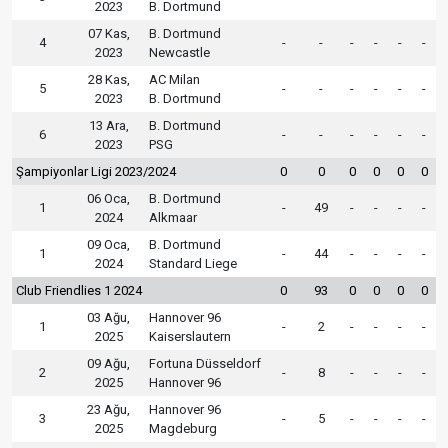
2023
B. Dortmund
07 Kas,
B. Dortmund
4
-
-
-
-
-
-
2023
Newcastle
28 Kas,
AC Milan
5
-
-
-
-
-
-
2023
B. Dortmund
13 Ara,
B. Dortmund
6
-
-
-
-
-
-
2023
PSG
Şampiyonlar Ligi 2023/2024
0
0
0
0
0
0
06 Oca,
B. Dortmund
1
-
49
-
-
-
-
2024
Alkmaar
09 Oca,
B. Dortmund
1
-
44
-
-
-
-
2024
Standard Liege
Club Friendlies 1 2024
0
93
0
0
0
0
03 Ağu,
Hannover 96
1
-
2
-
-
-
-
2025
Kaiserslautern
09 Ağu,
Fortuna Düsseldorf
2
-
8
-
-
-
-
2025
Hannover 96
23 Ağu,
Hannover 96
3
-
5
-
-
-
-
2025
Magdeburg