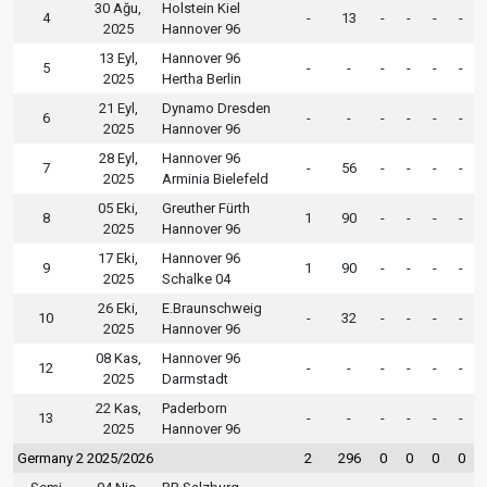
30 Ağu,
Holstein Kiel
4
-
13
-
-
-
-
2025
Hannover 96
13 Eyl,
Hannover 96
5
-
-
-
-
-
-
2025
Hertha Berlin
21 Eyl,
Dynamo Dresden
6
-
-
-
-
-
-
2025
Hannover 96
28 Eyl,
Hannover 96
7
-
56
-
-
-
-
2025
Arminia Bielefeld
05 Eki,
Greuther Fürth
8
1
90
-
-
-
-
2025
Hannover 96
17 Eki,
Hannover 96
9
1
90
-
-
-
-
2025
Schalke 04
26 Eki,
E.Braunschweig
10
-
32
-
-
-
-
2025
Hannover 96
08 Kas,
Hannover 96
12
-
-
-
-
-
-
2025
Darmstadt
22 Kas,
Paderborn
13
-
-
-
-
-
-
2025
Hannover 96
Germany 2 2025/2026
2
296
0
0
0
0