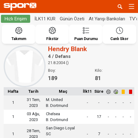
İLK11 KUR
Günün Özeti
At Yarışı Bankoları
TV'
Hızlı Erişim
Takımım
Fikstür
Puan Durumu
Canlı Skor
Hendry Blank
4 / Defans
21.8.2004 ()
Boy:
Kilo:
189
81
Hafta
Tarih
Maç
İlk11
Süre
31 Tem,
M. United
1
-
-
-
-
-
-
2023
B. Dortmund
03 Ağu,
Chelsea
1
-
17
-
-
-
-
2023
B. Dortmund
San Diego Loyal
28 Tem,
1
SC
-
7
-
-
-
-
2023