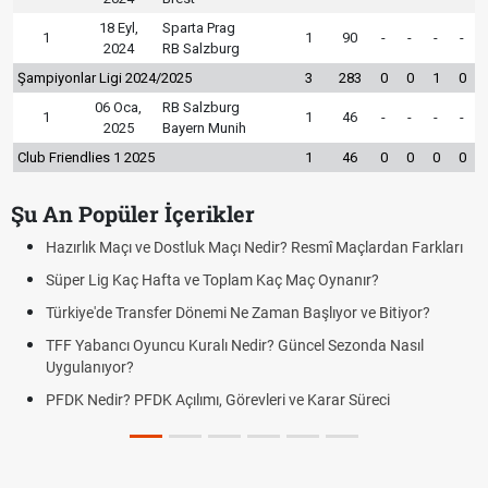
18 Eyl,
Sparta Prag
1
1
90
-
-
-
-
2024
RB Salzburg
Şampiyonlar Ligi 2024/2025
3
283
0
0
1
0
06 Oca,
RB Salzburg
1
1
46
-
-
-
-
2025
Bayern Munih
Club Friendlies 1 2025
1
46
0
0
0
0
Şu An Popüler İçerikler
Hazırlık Maçı ve Dostluk Maçı Nedir? Resmî Maçlardan Farkları
Süper Lig Kaç Hafta ve Toplam Kaç Maç Oynanır?
Türkiye'de Transfer Dönemi Ne Zaman Başlıyor ve Bitiyor?
TFF Yabancı Oyuncu Kuralı Nedir? Güncel Sezonda Nasıl
Uygulanıyor?
PFDK Nedir? PFDK Açılımı, Görevleri ve Karar Süreci