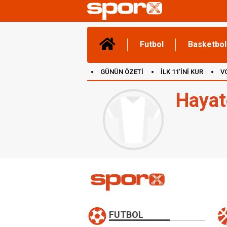
Futbol
Basketbol
GÜNÜN ÖZETİ
İLK 11'İNİ KUR
V
(YENİ) OYUNLAR
CANLI ANLATIM
Hayat
FUTBOL