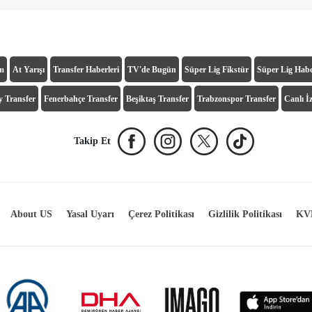
ım
At Yarışı
Transfer Haberleri
TV'de Bugün
Süper Lig Fikstür
Süper Lig Habe
y Transfer
Fenerbahçe Transfer
Beşiktaş Transfer
Trabzonspor Transfer
Canlı İz
Takip Et
About US
Yasal Uyarı
Çerez Politikası
Gizlilik Politikası
KVK