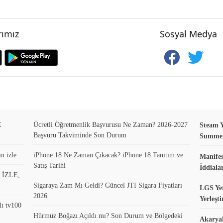
ımız
Sosyal Medya
E
Ücretli Öğretmenlik Başvurusu Ne Zaman? 2026-2027
Steam Y
Başvuru Takviminde Son Durum
Summer 
n izle
iPhone 18 Ne Zaman Çıkacak? iPhone 18 Tanıtım ve
Manifes
Satış Tarihi
İddiala
0 İZLE,
Sigaraya Zam Mı Geldi? Güncel JTI Sigara Fiyatları
LGS Yer
2026
Yerleşt
lı tv100
Hürmüz Boğazı Açıldı mı? Son Durum ve Bölgedeki
Akaryak