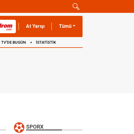
At Yarışı
Tümü
TV'DE BUGÜN
İSTATİSTİK
SPORX