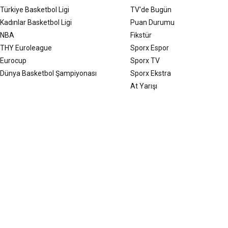
Türkiye Basketbol Ligi
TV'de Bugün
Kadınlar Basketbol Ligi
Puan Durumu
NBA
Fikstür
THY Euroleague
Sporx Espor
Eurocup
Sporx TV
Dünya Basketbol Şampiyonası
Sporx Ekstra
At Yarışı