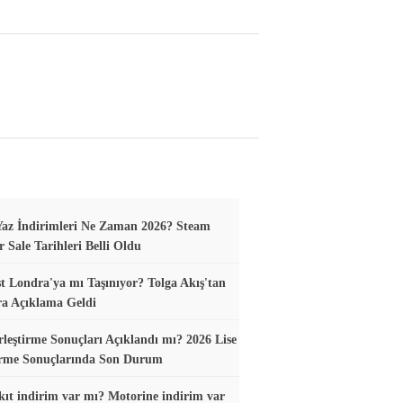
az İndirimleri Ne Zaman 2026? Steam
Sale Tarihleri Belli Oldu
t Londra'ya mı Taşınıyor? Tolga Akış'tan
ra Açıklama Geldi
leştirme Sonuçları Açıklandı mı? 2026 Lise
irme Sonuçlarında Son Durum
ıt indirim var mı? Motorine indirim var