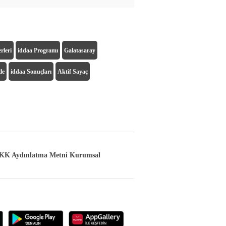
rleri
iddaa Programı
Galatasaray
le
iddaa Sonuçları
Aktif Sayaç
K Aydınlatma Metni Kurumsal