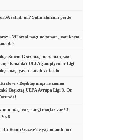
urSA satıldı mı? Satın almanın perde
aray - Villareal maçı ne zaman, saat kaçta,
analda?
hçe Sturm Graz maçı ne zaman, saat
hangi kanalda? UEFA Şampiyonlar Ligi
hçe maçı yayın kanalı ve tarihi
Kralove - Beşiktaş maçı ne zaman
ak? Beşiktaş UEFA Avrupa Ligi 3. Ön
Turunda!
imin maçı var, hangi maçlar var? 3
 2026
 affı Resmî Gazete'de yayımlandı mı?