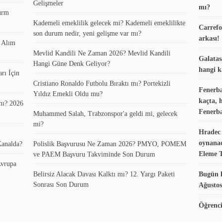
Gelişmeler
mı?
turm
Kademeli emeklilik gelecek mi? Kademeli emeklilikte
Carrefo
son durum nedir, yeni gelişme var mı?
arkası!
k Alım
Mevlid Kandili Ne Zaman 2026? Mevlid Kandili
Galatas
Hangi Güne Denk Geliyor?
hangi k
rı İçin
Cristiano Ronaldo Futbolu Bıraktı mı? Portekizli
Fenerba
Yıldız Emekli Oldu mu?
kaçta, 
mı? 2026
Fenerba
Muhammed Salah, Trabzonspor'a geldi mi, gelecek
mi?
Hradec 
oynanac
Kanalda?
Polislik Başvurusu Ne Zaman 2026? PMYO, POMEM
Eleme 
ve PAEM Başvuru Takviminde Son Durum
vrupa
Belirsiz Alacak Davası Kalktı mı? 12. Yargı Paketi
Bugün k
Sonrası Son Durum
Ağustos
Öğrenci