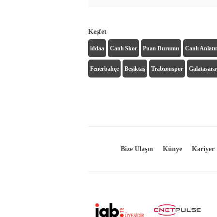
Keşfet
iddaa
Canlı Skor
Puan Durumu
Canlı Anlat
Fenerbahçe
Beşiktaş
Trabzonspor
Galatasara
Bize Ulaşın
Künye
Kariyer