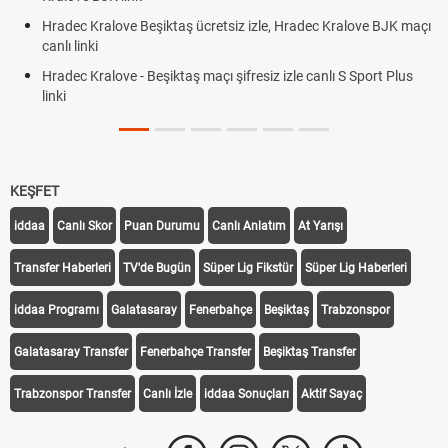
Hradec Kralove Beşiktaş ücretsiz izle, Hradec Kralove BJK maçı
canlı linki
Hradec Kralove - Beşiktaş maçı şifresiz izle canlı S Sport Plus
linki
KEŞFET
iddaa
Canlı Skor
Puan Durumu
Canlı Anlatım
At Yarışı
Transfer Haberleri
TV'de Bugün
Süper Lig Fikstür
Süper Lig Haberleri
iddaa Programı
Galatasaray
Fenerbahçe
Beşiktaş
Trabzonspor
Galatasaray Transfer
Fenerbahçe Transfer
Beşiktaş Transfer
Trabzonspor Transfer
Canlı İzle
iddaa Sonuçları
Aktif Sayaç