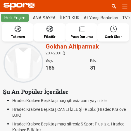
ANA SAYFA
İLK11 KUR
At Yarışı Bankoları
TV'
Hızlı Erişim
Takımım
Fikstür
Puan Durumu
Canlı Skor
Gokhan Altiparmak
20.4.2001 ()
Boy:
Kilo:
185
81
Şu An Popüler İçerikler
Hradec Kralove Beşiktaş maçı şifresiz canlı yayın izle
Hradec Kralove Beşiktaş CANLI İZLE ŞİFRESİZ (Hradec Kralove
BJK)
Hradec Kralove Beşiktaş maçı şifresiz S Sport Plus izle, Hradec
Kralove BJK link