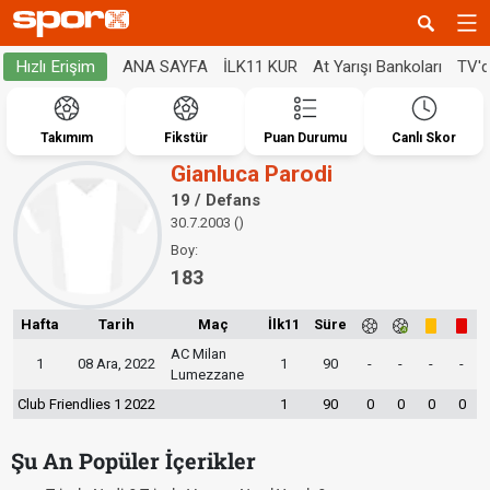
ANA SAYFA
İLK11 KUR
At Yarışı Bankoları
TV'
Hızlı Erişim
Takımım
Fikstür
Puan Durumu
Canlı Skor
Gianluca Parodi
19 / Defans
30.7.2003 ()
Boy:
183
Hafta
Tarih
Maç
İlk11
Süre
AC Milan
1
08 Ara, 2022
1
90
-
-
-
-
Lumezzane
Club Friendlies 1 2022
1
90
0
0
0
0
Şu An Popüler İçerikler