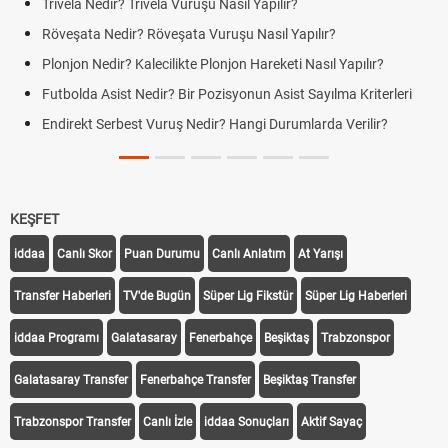
Trivela Nedir? Trivela Vuruşu Nasıl Yapılır?
Röveşata Nedir? Röveşata Vuruşu Nasıl Yapılır?
Plonjon Nedir? Kalecilikte Plonjon Hareketi Nasıl Yapılır?
Futbolda Asist Nedir? Bir Pozisyonun Asist Sayılma Kriterleri
Endirekt Serbest Vuruş Nedir? Hangi Durumlarda Verilir?
KEŞFET
iddaa
Canlı Skor
Puan Durumu
Canlı Anlatım
At Yarışı
Transfer Haberleri
TV'de Bugün
Süper Lig Fikstür
Süper Lig Haberleri
iddaa Programı
Galatasaray
Fenerbahçe
Beşiktaş
Trabzonspor
Galatasaray Transfer
Fenerbahçe Transfer
Beşiktaş Transfer
Trabzonspor Transfer
Canlı İzle
iddaa Sonuçları
Aktif Sayaç