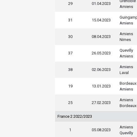
Grenoble
29
01.04.2023
Amiens
Guingam
31
15.04.2023
Amiens
Amiens
30
08.04.2023
Nimes
Quevilly
37
26.05.2023
Amiens
Amiens
38
02.06.2023
Laval
Bordeaux
19
13.01.2023
Amiens
Amiens
25
27.02.2023
Bordeaux
France 2 2022/2023
Amiens
1
05.08.2023
Quevilly