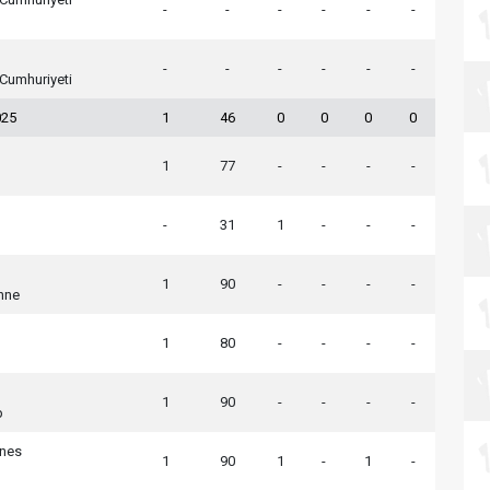
-
-
-
-
-
-
-
-
-
-
-
-
Cumhuriyeti
025
1
46
0
0
0
0
1
77
-
-
-
-
-
31
1
-
-
-
1
90
-
-
-
-
enne
1
80
-
-
-
-
1
90
-
-
-
-
p
nnes
1
90
1
-
1
-