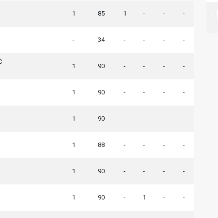
1
85
1
-
-
-
-
34
-
-
-
-
C
1
90
-
-
-
-
1
90
-
-
-
-
1
90
-
-
-
-
1
88
-
-
-
-
1
90
-
-
-
-
1
90
-
1
-
-