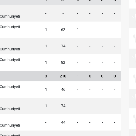
-
-
-
-
-
-
Cumhuriyeti
Cumhuriyeti
1
62
1
-
-
-
1
74
-
-
-
-
Cumhuriyeti
Cumhuriyeti
1
82
-
-
-
-
3
218
1
0
0
0
Cumhuriyeti
1
46
-
-
-
-
1
74
-
-
-
-
Cumhuriyeti
-
44
-
-
-
-
Cumhuriyeti
Cumhuriyeti