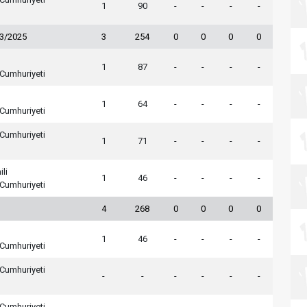
1
90
-
-
-
-
23/2025
3
254
0
0
0
0
1
87
-
-
-
-
Cumhuriyeti
1
64
-
-
-
-
Cumhuriyeti
Cumhuriyeti
1
71
-
-
-
-
ili
1
46
-
-
-
-
Cumhuriyeti
4
268
0
0
0
0
1
46
-
-
-
-
Cumhuriyeti
Cumhuriyeti
-
-
-
-
-
-
Cumhuriyeti