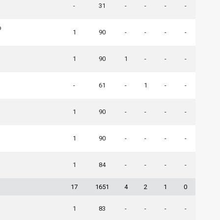
-
31
-
-
-
-
p
1
90
-
-
-
-
1
90
1
-
-
-
-
61
-
1
-
-
1
90
-
-
-
-
1
90
-
-
-
-
1
84
-
-
-
-
17
1651
4
2
1
0
1
83
-
-
-
-