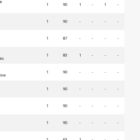
e
1
90
1
-
1
-
1
90
-
-
-
-
1
87
-
-
-
-
1
83
1
-
-
-
au
1
90
-
-
-
-
enne
1
90
-
-
-
-
1
90
-
-
-
-
1
90
-
-
-
-
1
63
1
-
-
-