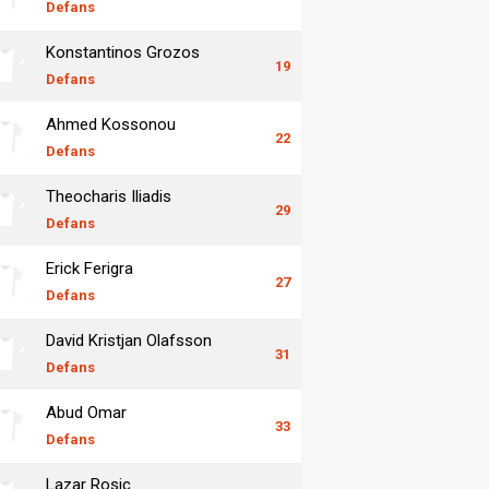
Defans
Konstantinos Grozos
19
Defans
Ahmed Kossonou
22
Defans
Theocharis Iliadis
29
Defans
Erick Ferigra
27
Defans
David Kristjan Olafsson
31
Defans
Abud Omar
33
Defans
Lazar Rosic