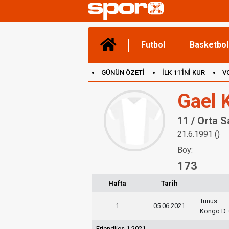
Futbol
Basketbol
GÜNÜN ÖZETİ
İLK 11'İNİ KUR
V
(YENİ) OYUNLAR
CANLI ANLATIM
Gael 
11 / Orta 
21.6.1991 ()
Boy:
173
Hafta
Tarih
Tunus
1
05.06.2021
Kongo D. 
Friendlies 1 2021