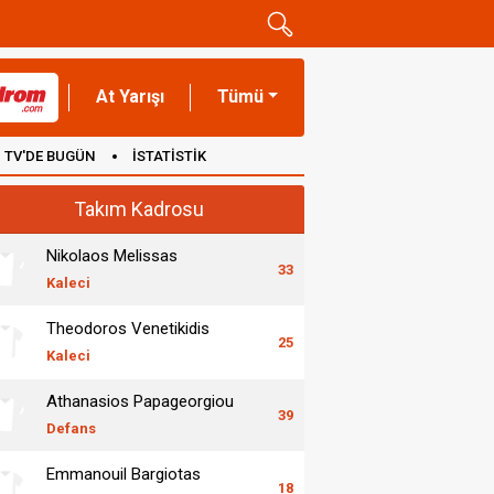
At Yarışı
Tümü
TV'DE BUGÜN
İSTATİSTİK
Takım Kadrosu
Nikolaos Melissas
33
Kaleci
Theodoros Venetikidis
25
Kaleci
Athanasios Papageorgiou
39
Defans
Emmanouil Bargiotas
18