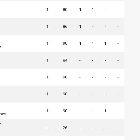
1
80
1
1
-
-
1
86
1
-
-
-
1
90
1
1
1
-
p
1
84
-
-
-
-
1
90
-
-
-
-
1
90
-
-
-
-
1
90
-
-
1
-
nnes
C
-
26
-
-
-
-