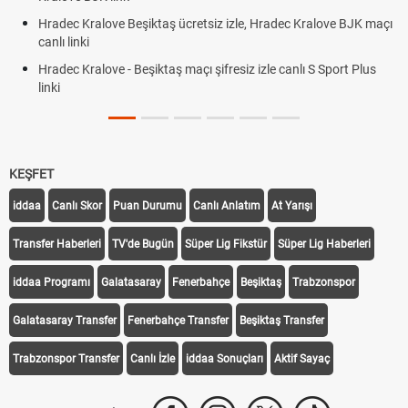
Hradec Kralove Beşiktaş ücretsiz izle, Hradec Kralove BJK maçı
canlı linki
Hradec Kralove - Beşiktaş maçı şifresiz izle canlı S Sport Plus
linki
KEŞFET
iddaa
Canlı Skor
Puan Durumu
Canlı Anlatım
At Yarışı
Transfer Haberleri
TV'de Bugün
Süper Lig Fikstür
Süper Lig Haberleri
iddaa Programı
Galatasaray
Fenerbahçe
Beşiktaş
Trabzonspor
Galatasaray Transfer
Fenerbahçe Transfer
Beşiktaş Transfer
Trabzonspor Transfer
Canlı İzle
iddaa Sonuçları
Aktif Sayaç