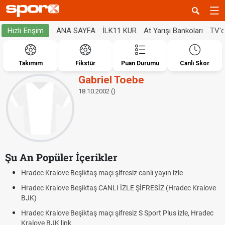
ANA SAYFA
İLK11 KUR
At Yarışı Bankoları
TV'
Hızlı Erişim
Takımım
Fikstür
Puan Durumu
Canlı Skor
Gabriel Toebe
18.10.2002 ()
Şu An Popüler İçerikler
Hradec Kralove Beşiktaş maçı şifresiz canlı yayın izle
Hradec Kralove Beşiktaş CANLI İZLE ŞİFRESİZ (Hradec Kralove
BJK)
Hradec Kralove Beşiktaş maçı şifresiz S Sport Plus izle, Hradec
Kralove BJK link