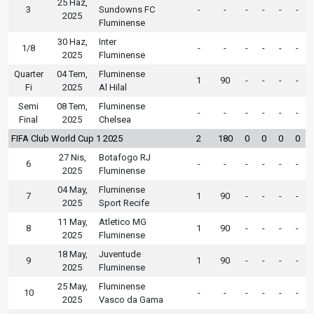
25 Haz,
3
Sundowns FC
-
-
-
-
-
-
2025
Fluminense
30 Haz,
Inter
1/8
-
-
-
-
-
-
2025
Fluminense
Quarter
04 Tem,
Fluminense
1
90
-
-
-
-
Fi
2025
Al Hilal
Semi
08 Tem,
Fluminense
-
-
-
-
-
-
Final
2025
Chelsea
FIFA Club World Cup 1 2025
2
180
0
0
0
0
27 Nis,
Botafogo RJ
6
-
-
-
-
-
-
2025
Fluminense
04 May,
Fluminense
7
1
90
-
-
-
-
2025
Sport Recife
11 May,
Atletico MG
8
1
90
-
-
-
-
2025
Fluminense
18 May,
Juventude
9
1
90
-
-
-
-
2025
Fluminense
25 May,
Fluminense
10
-
-
-
-
-
-
2025
Vasco da Gama