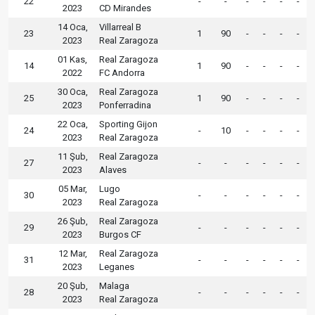
22
-
-
-
-
-
-
2023
CD Mirandes
14 Oca,
Villarreal B
23
1
90
-
-
-
-
2023
Real Zaragoza
01 Kas,
Real Zaragoza
14
1
90
-
-
-
-
2022
FC Andorra
30 Oca,
Real Zaragoza
25
1
90
-
-
-
-
2023
Ponferradina
22 Oca,
Sporting Gijon
24
-
10
-
-
-
-
2023
Real Zaragoza
11 Şub,
Real Zaragoza
27
-
-
-
-
-
-
2023
Alaves
05 Mar,
Lugo
30
-
-
-
-
-
-
2023
Real Zaragoza
26 Şub,
Real Zaragoza
29
-
-
-
-
-
-
2023
Burgos CF
12 Mar,
Real Zaragoza
31
-
-
-
-
-
-
2023
Leganes
20 Şub,
Malaga
28
-
-
-
-
-
-
2023
Real Zaragoza