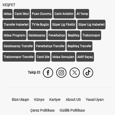
KEŞFET
iddaa
Canlı Skor
Puan Durumu
Canlı Anlatım
At Yarışı
Transfer Haberleri
TV'de Bugün
Süper Lig Fikstür
Süper Lig Haberleri
iddaa Programı
Galatasaray
Fenerbahçe
Beşiktaş
Trabzonspor
Galatasaray Transfer
Fenerbahçe Transfer
Beşiktaş Transfer
Trabzonspor Transfer
Canlı İzle
iddaa Sonuçları
Aktif Sayaç
Takip Et
Bize Ulaşın
Künye
Kariyer
About US
Yasal Uyarı