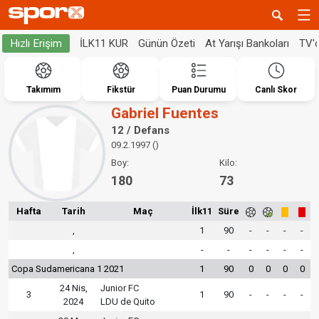
İLK11 KUR
Günün Özeti
At Yarışı Bankoları
TV'
Hızlı Erişim
Takımım
Fikstür
Puan Durumu
Canlı Skor
Gabriel Fuentes
12 / Defans
09.2.1997 ()
Boy:
Kilo:
180
73
Hafta
Tarih
Maç
İlk11
Süre
,
1
90
-
-
-
-
,
-
-
-
-
-
-
Copa Sudamericana 1 2021
1
90
0
0
0
0
24 Nis,
Junior FC
3
1
90
-
-
-
-
2024
LDU de Quito