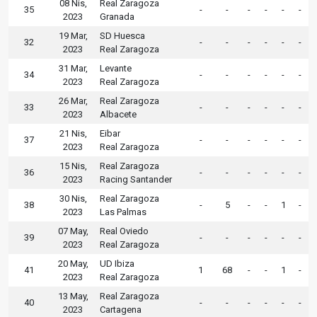
08 Nis,
Real Zaragoza
35
-
-
-
-
-
-
2023
Granada
19 Mar,
SD Huesca
32
-
-
-
-
-
-
2023
Real Zaragoza
31 Mar,
Levante
34
-
-
-
-
-
-
2023
Real Zaragoza
26 Mar,
Real Zaragoza
33
-
-
-
-
-
-
2023
Albacete
21 Nis,
Eibar
37
-
-
-
-
-
-
2023
Real Zaragoza
15 Nis,
Real Zaragoza
36
-
-
-
-
-
-
2023
Racing Santander
30 Nis,
Real Zaragoza
38
-
5
-
-
1
-
2023
Las Palmas
07 May,
Real Oviedo
39
-
-
-
-
-
-
2023
Real Zaragoza
20 May,
UD Ibiza
41
1
68
-
-
1
-
2023
Real Zaragoza
13 May,
Real Zaragoza
40
-
-
-
-
-
-
2023
Cartagena