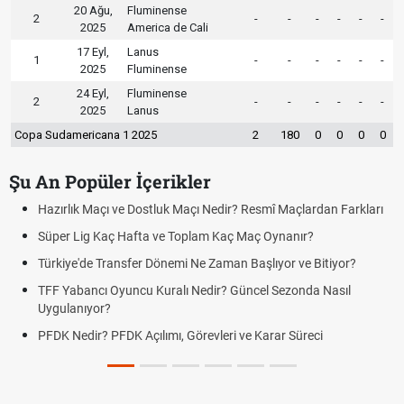
20 Ağu,
Fluminense
2
-
-
-
-
-
-
2025
America de Cali
17 Eyl,
Lanus
1
-
-
-
-
-
-
2025
Fluminense
24 Eyl,
Fluminense
2
-
-
-
-
-
-
2025
Lanus
Copa Sudamericana 1 2025
2
180
0
0
0
0
Şu An Popüler İçerikler
ir? Resmî Maçlardan Farkları
Puan Durumunda AG, OM ve Diğer Kıs
aç Maç Oynanır?
Skor Ne Demek? Sporda Skor ve Sonu
an Başlıyor ve Bitiyor?
Futbol Nasıl Oynanır? Temel Futbol Ku
 Güncel Sezonda Nasıl
Deplasman Golü Kuralı Nedir? Hangi
Uygulanıyor?
i ve Karar Süreci
DGS Sonuçları Ne Zaman Açıklanaca
Tarihini Duyurdu