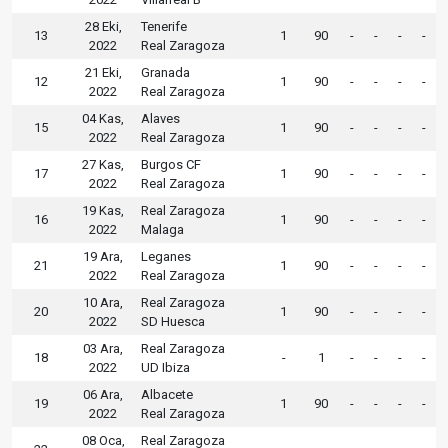
28 Eki,
Tenerife
13
1
90
-
-
-
-
2022
Real Zaragoza
21 Eki,
Granada
12
1
90
-
-
-
-
2022
Real Zaragoza
04 Kas,
Alaves
15
1
90
-
-
-
-
2022
Real Zaragoza
27 Kas,
Burgos CF
17
1
90
-
-
-
-
2022
Real Zaragoza
19 Kas,
Real Zaragoza
16
1
90
-
-
-
-
2022
Malaga
19 Ara,
Leganes
21
1
90
-
-
-
-
2022
Real Zaragoza
10 Ara,
Real Zaragoza
20
1
90
-
-
-
-
2022
SD Huesca
03 Ara,
Real Zaragoza
18
-
1
-
-
-
-
2022
UD Ibiza
06 Ara,
Albacete
19
1
90
-
-
-
-
2022
Real Zaragoza
08 Oca,
Real Zaragoza