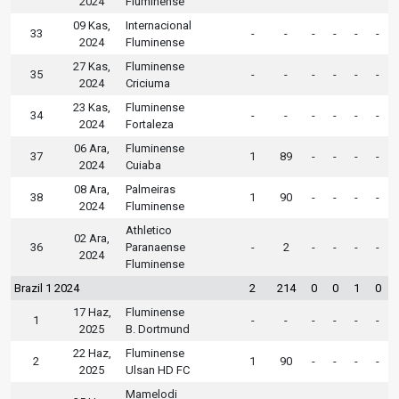
2024
Fluminense
09 Kas,
Internacional
33
-
-
-
-
-
-
2024
Fluminense
27 Kas,
Fluminense
35
-
-
-
-
-
-
2024
Criciuma
23 Kas,
Fluminense
34
-
-
-
-
-
-
2024
Fortaleza
06 Ara,
Fluminense
37
1
89
-
-
-
-
2024
Cuiaba
08 Ara,
Palmeiras
38
1
90
-
-
-
-
2024
Fluminense
Athletico
02 Ara,
36
Paranaense
-
2
-
-
-
-
2024
Fluminense
Brazil 1 2024
2
214
0
0
1
0
17 Haz,
Fluminense
1
-
-
-
-
-
-
2025
B. Dortmund
22 Haz,
Fluminense
2
1
90
-
-
-
-
2025
Ulsan HD FC
Mamelodi