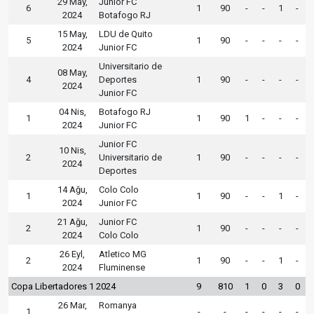
29 May,
Junior FC
6
1
90
-
-
1
-
2024
Botafogo RJ
15 May,
LDU de Quito
5
1
90
-
-
-
-
2024
Junior FC
Universitario de
08 May,
4
Deportes
1
90
-
-
-
-
2024
Junior FC
04 Nis,
Botafogo RJ
1
1
90
1
-
-
-
2024
Junior FC
Junior FC
10 Nis,
2
Universitario de
1
90
-
-
-
-
2024
Deportes
14 Ağu,
Colo Colo
1
1
90
-
-
1
-
2024
Junior FC
21 Ağu,
Junior FC
2
1
90
-
-
-
-
2024
Colo Colo
26 Eyl,
Atletico MG
2
1
90
-
-
1
-
2024
Fluminense
Copa Libertadores 1 2024
9
810
1
0
3
0
26 Mar,
Romanya
1
-
-
-
-
-
-