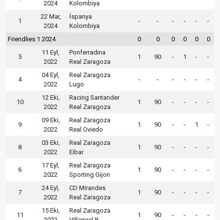
2024
Kolombiya
22 Mar,
İspanya
1
-
-
-
-
-
-
2024
Kolombiya
Friendlies 1 2024
0
0
0
0
0
0
11 Eyl,
Ponferradina
5
1
90
-
1
-
-
2022
Real Zaragoza
04 Eyl,
Real Zaragoza
4
-
-
-
-
-
-
2022
Lugo
12 Eki,
Racing Santander
10
1
90
-
-
-
-
2022
Real Zaragoza
09 Eki,
Real Zaragoza
9
1
90
-
-
1
-
2022
Real Oviedo
03 Eki,
Real Zaragoza
8
1
90
-
-
-
-
2022
Eibar
17 Eyl,
Real Zaragoza
6
1
90
-
-
-
-
2022
Sporting Gijon
24 Eyl,
CD Mirandes
7
1
90
-
-
-
-
2022
Real Zaragoza
15 Eki,
Real Zaragoza
11
1
90
-
-
-
-
2022
Villarreal B