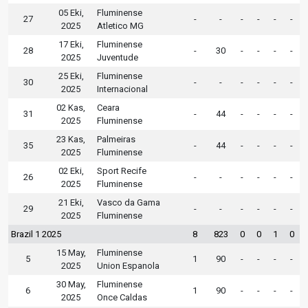
05 Eki,
Fluminense
27
-
-
-
-
-
-
2025
Atletico MG
17 Eki,
Fluminense
28
-
30
-
-
-
-
2025
Juventude
25 Eki,
Fluminense
30
-
-
-
-
-
-
2025
Internacional
02 Kas,
Ceara
31
-
44
-
-
-
-
2025
Fluminense
23 Kas,
Palmeiras
35
-
44
-
-
-
-
2025
Fluminense
02 Eki,
Sport Recife
26
-
-
-
-
-
-
2025
Fluminense
21 Eki,
Vasco da Gama
29
-
-
-
-
-
-
2025
Fluminense
Brazil 1 2025
8
823
0
0
1
0
15 May,
Fluminense
5
1
90
-
-
-
-
2025
Union Espanola
30 May,
Fluminense
6
1
90
-
-
-
-
2025
Once Caldas