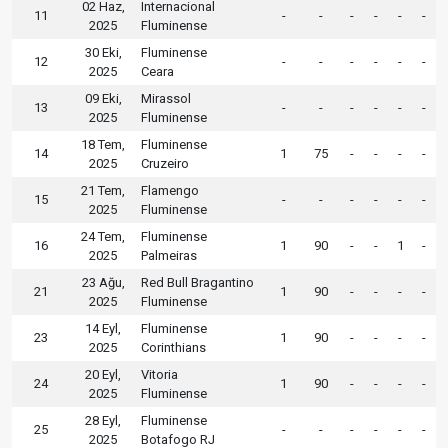
02 Haz,
Internacional
11
-
-
-
-
-
-
2025
Fluminense
30 Eki,
Fluminense
12
-
-
-
-
-
-
2025
Ceara
09 Eki,
Mirassol
13
-
-
-
-
-
-
2025
Fluminense
18 Tem,
Fluminense
14
1
75
-
-
-
-
2025
Cruzeiro
21 Tem,
Flamengo
15
-
-
-
-
-
-
2025
Fluminense
24 Tem,
Fluminense
16
1
90
-
-
1
-
2025
Palmeiras
23 Ağu,
Red Bull Bragantino
21
1
90
-
-
-
-
2025
Fluminense
14 Eyl,
Fluminense
23
1
90
-
-
-
-
2025
Corinthians
20 Eyl,
Vitoria
24
1
90
-
-
-
-
2025
Fluminense
28 Eyl,
Fluminense
25
-
-
-
-
-
-
2025
Botafogo RJ