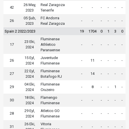
26 May,
Real Zaragoza
42
-
-
-
-
-
-
2023
Tenerife
05 Şub,
FC Andorra
26
-
-
-
-
-
-
2023
Real Zaragoza
Spain 2 2022/2023
19
1704
0
1
3
0
Fluminense
23 Eki,
17
Athletico
-
-
-
-
-
-
2024
Paranaense
15 Eyl,
Juventude
26
-
11
-
-
-
-
2024
Fluminense
22 Eyl,
Fluminense
27
-
14
-
-
-
-
2024
Botafogo RJ
04 Eki,
Fluminense
29
-
8
-
-
1
-
2024
Cruzeiro
18 Eki,
Flamengo
30
-
-
-
-
-
-
2024
Fluminense
29 Eyl,
Atletico GO
28
-
-
-
-
-
-
2024
Fluminense
26 Eki,
Vitoria
31
-
-
-
-
-
-