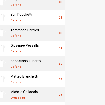
23
Defans
Yuri Rocchetti
23
Defans
Tommaso Barbieri
23
Defans
Giuseppe Pezzella
28
Defans
Sebastiano Luperto
29
Defans
Matteo Bianchetti
33
Defans
Michele Collocolo
26
Orta Saha