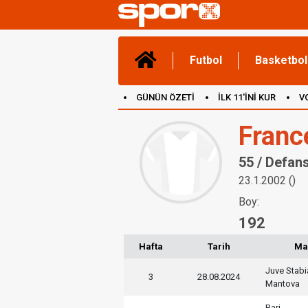
Futbol
Basketbol
GÜNÜN ÖZETİ
İLK 11'İNİ KUR
V
(YENİ) OYUNLAR
CANLI ANLATIM
Franc
55 / Defan
23.1.2002 ()
Boy:
192
Hafta
Tarih
Ma
Juve Stabi
3
28.08.2024
Mantova
Bari