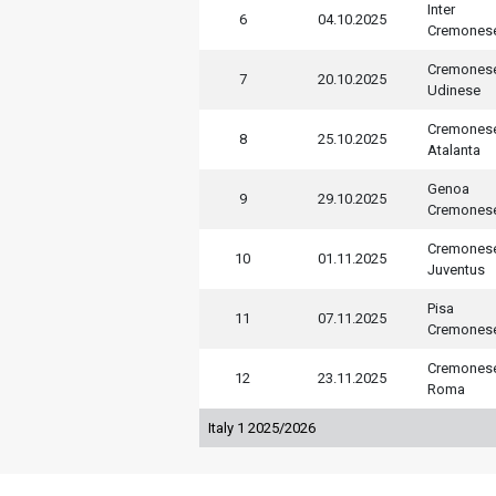
Inter
6
04.10.2025
Cremones
Cremones
7
20.10.2025
Udinese
Cremones
8
25.10.2025
Atalanta
Genoa
9
29.10.2025
Cremones
Cremones
10
01.11.2025
Juventus
Pisa
11
07.11.2025
Cremones
Cremones
12
23.11.2025
Roma
Italy 1 2025/2026