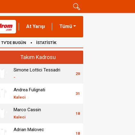
At Yarışı
Tümü
TV'DE BUGÜN
İSTATİSTİK
Takım Kadrosu
Simone Lottici Tessadri
20
-
Andrea Fulignati
31
Kaleci
Marco Cassin
18
Kaleci
Adrian Malovec
18