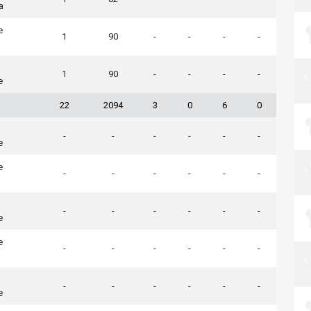
a
e
1
90
-
-
-
-
1
90
-
-
-
-
e
22
2094
3
0
6
0
-
-
-
-
-
-
e
e
-
-
-
-
-
-
-
-
-
-
-
-
e
e
-
-
-
-
-
-
-
-
-
-
-
-
e