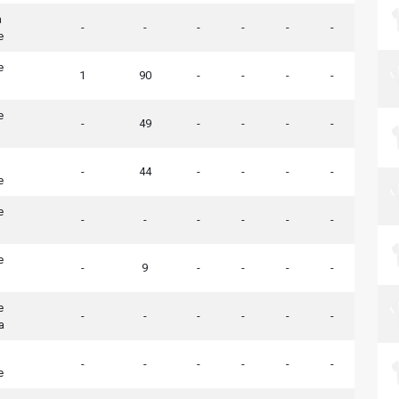
a
-
-
-
-
-
-
e
e
1
90
-
-
-
-
e
-
49
-
-
-
-
-
44
-
-
-
-
e
e
-
-
-
-
-
-
e
-
9
-
-
-
-
e
-
-
-
-
-
-
a
-
-
-
-
-
-
e