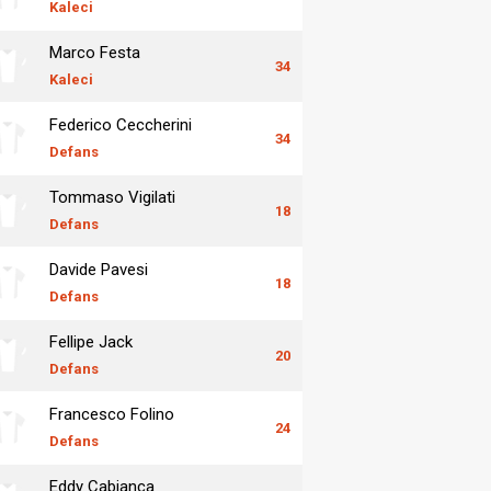
Kaleci
Marco Festa
34
Kaleci
Federico Ceccherini
34
Defans
Tommaso Vigilati
18
Defans
Davide Pavesi
18
Defans
Fellipe Jack
20
Defans
Francesco Folino
24
Defans
Eddy Cabianca