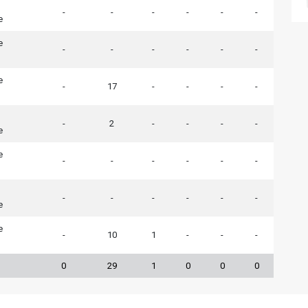
-
-
-
-
-
-
e
e
-
-
-
-
-
-
e
-
17
-
-
-
-
-
2
-
-
-
-
e
e
-
-
-
-
-
-
-
-
-
-
-
-
e
e
-
10
1
-
-
-
0
29
1
0
0
0