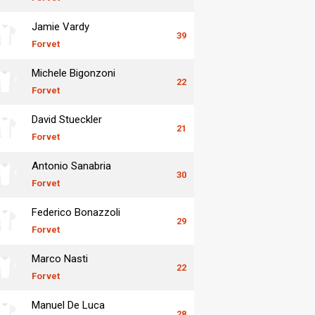
Jamie Vardy
39
Forvet
Michele Bigonzoni
22
Forvet
David Stueckler
21
Forvet
Antonio Sanabria
30
Forvet
Federico Bonazzoli
29
Forvet
Marco Nasti
22
Forvet
Manuel De Luca
28