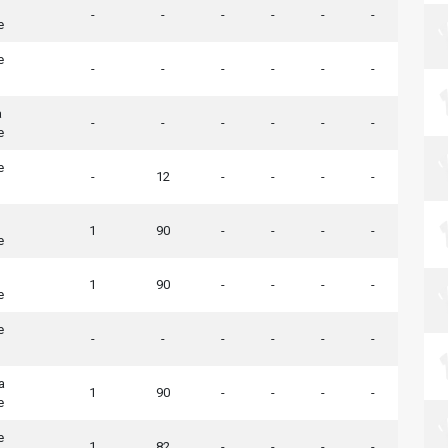
-
-
-
-
-
-
e
e
-
-
-
-
-
-
a
-
-
-
-
-
-
e
e
-
12
-
-
-
-
1
90
-
-
-
-
e
1
90
-
-
-
-
e
e
-
-
-
-
-
-
a
1
90
-
-
-
-
e
e
1
82
-
-
-
-