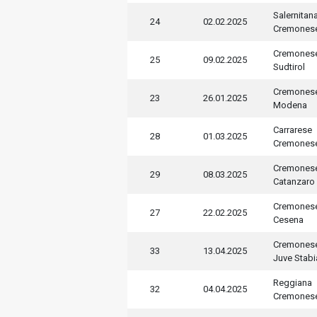
Salernitan
24
02.02.2025
Cremones
Cremones
25
09.02.2025
Sudtirol
Cremones
23
26.01.2025
Modena
Carrarese
28
01.03.2025
Cremones
Cremones
29
08.03.2025
Catanzaro
Cremones
27
22.02.2025
Cesena
Cremones
33
13.04.2025
Juve Stabi
Reggiana
32
04.04.2025
Cremones