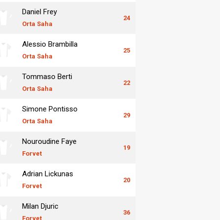
Daniel Frey
24
Orta Saha
Alessio Brambilla
25
Orta Saha
Tommaso Berti
22
Orta Saha
Simone Pontisso
29
Orta Saha
Nouroudine Faye
19
Forvet
Adrian Lickunas
20
Forvet
Milan Djuric
36
Forvet