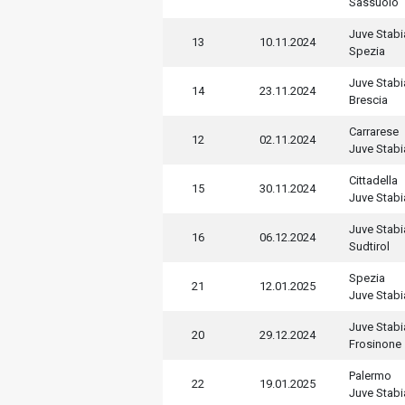
Sassuolo
Juve Stabi
13
10.11.2024
Spezia
Juve Stabi
14
23.11.2024
Brescia
Carrarese
12
02.11.2024
Juve Stabi
Cittadella
15
30.11.2024
Juve Stabi
Juve Stabi
16
06.12.2024
Sudtirol
Spezia
21
12.01.2025
Juve Stabi
Juve Stabi
20
29.12.2024
Frosinone
Palermo
22
19.01.2025
Juve Stabi