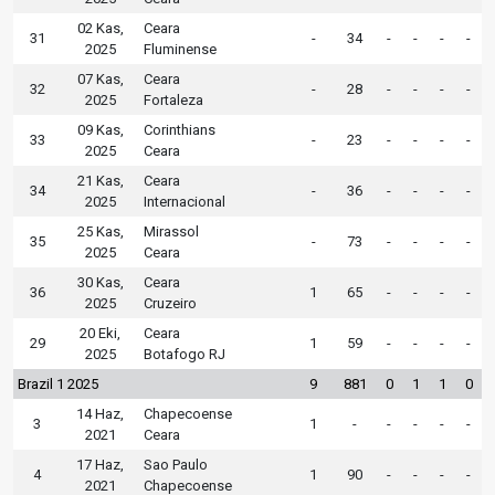
02 Kas,
Ceara
31
-
34
-
-
-
-
2025
Fluminense
07 Kas,
Ceara
32
-
28
-
-
-
-
2025
Fortaleza
09 Kas,
Corinthians
33
-
23
-
-
-
-
2025
Ceara
21 Kas,
Ceara
34
-
36
-
-
-
-
2025
Internacional
25 Kas,
Mirassol
35
-
73
-
-
-
-
2025
Ceara
30 Kas,
Ceara
36
1
65
-
-
-
-
2025
Cruzeiro
20 Eki,
Ceara
29
1
59
-
-
-
-
2025
Botafogo RJ
Brazil 1 2025
9
881
0
1
1
0
14 Haz,
Chapecoense
3
1
-
-
-
-
-
2021
Ceara
17 Haz,
Sao Paulo
4
1
90
-
-
-
-
2021
Chapecoense