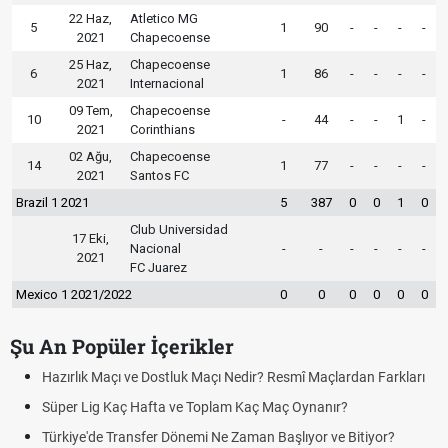
22 Haz,
Atletico MG
5
1
90
-
-
-
-
2021
Chapecoense
25 Haz,
Chapecoense
6
1
86
-
-
-
-
2021
Internacional
09 Tem,
Chapecoense
10
-
44
-
-
1
-
2021
Corinthians
02 Ağu,
Chapecoense
14
1
77
-
-
-
-
2021
Santos FC
Brazil 1 2021
5
387
0
0
1
0
Club Universidad
17 Eki,
Nacional
-
-
-
-
-
-
2021
FC Juarez
Mexico 1 2021/2022
0
0
0
0
0
0
Şu An Popüler İçerikler
Hazırlık Maçı ve Dostluk Maçı Nedir? Resmî Maçlardan Farkları
Süper Lig Kaç Hafta ve Toplam Kaç Maç Oynanır?
Türkiye'de Transfer Dönemi Ne Zaman Başlıyor ve Bitiyor?