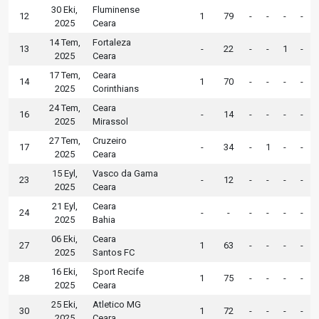
30 Eki,
Fluminense
12
1
79
-
-
-
-
2025
Ceara
14 Tem,
Fortaleza
13
-
22
-
-
1
-
2025
Ceara
17 Tem,
Ceara
14
1
70
-
-
-
-
2025
Corinthians
24 Tem,
Ceara
16
-
14
-
-
-
-
2025
Mirassol
27 Tem,
Cruzeiro
17
-
34
-
1
-
-
2025
Ceara
15 Eyl,
Vasco da Gama
23
-
12
-
-
-
-
2025
Ceara
21 Eyl,
Ceara
24
-
-
-
-
-
-
2025
Bahia
06 Eki,
Ceara
27
1
63
-
-
-
-
2025
Santos FC
16 Eki,
Sport Recife
28
1
75
-
-
-
-
2025
Ceara
25 Eki,
Atletico MG
30
1
72
-
-
-
-
2025
Ceara