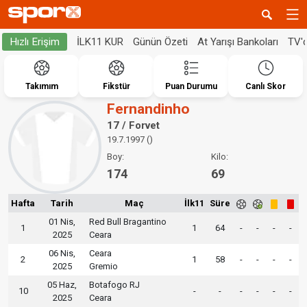
İLK11 KUR
Günün Özeti
At Yarışı Bankoları
TV'
Hızlı Erişim
Takımım
Fikstür
Puan Durumu
Canlı Skor
Fernandinho
17 / Forvet
19.7.1997 ()
Boy:
Kilo:
174
69
Hafta
Tarih
Maç
İlk11
Süre
01 Nis,
Red Bull Bragantino
1
1
64
-
-
-
-
2025
Ceara
06 Nis,
Ceara
2
1
58
-
-
-
-
2025
Gremio
05 Haz,
Botafogo RJ
10
-
-
-
-
-
-
2025
Ceara