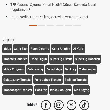
TFF Yabancı Oyuncu Kuralı Nedir? Güncel Sezonda Nasıl
Uygulanıyor?
PFDK Nedir? PFDK Açılımı, Görevleri ve Karar Süreci
KEŞFET
iddaa
Canlı Skor
Puan Durumu
Canlı Anlatım
At Yarışı
Transfer Haberleri
TV'de Bugün
Süper Lig Fikstür
Süper Lig Haberleri
iddaa Programı
Galatasaray
Fenerbahçe
Beşiktaş
Trabzonspor
Galatasaray Transfer
Fenerbahçe Transfer
Beşiktaş Transfer
Trabzonspor Transfer
Canlı İzle
iddaa Sonuçları
Aktif Sayaç
Takip Et