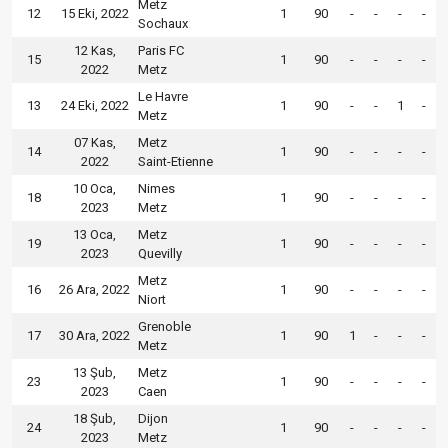
Metz
12
15 Eki, 2022
1
90
-
-
-
-
Sochaux
12 Kas,
Paris FC
15
1
90
-
-
-
-
2022
Metz
Le Havre
13
24 Eki, 2022
1
90
-
-
1
-
Metz
07 Kas,
Metz
14
1
90
-
-
-
-
2022
Saint-Etienne
10 Oca,
Nimes
18
1
90
-
-
-
-
2023
Metz
13 Oca,
Metz
19
1
90
-
-
-
-
2023
Quevilly
Metz
16
26 Ara, 2022
1
90
-
-
-
-
Niort
Grenoble
17
30 Ara, 2022
1
90
1
-
-
-
Metz
13 Şub,
Metz
23
1
90
-
-
-
-
2023
Caen
18 Şub,
Dijon
24
1
90
-
-
-
-
2023
Metz