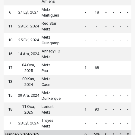
Amiens
Metz
6
24 Eyl, 2024
-
18
-
-
-
-
Martigues
Red Star
11
29 Eki, 2024
-
-
-
-
-
-
Metz
Metz
10
25 Eki, 2024
-
-
-
-
-
-
Guingamp
Annecy FC
16
14 Ara, 2024
-
-
-
-
-
-
Metz
04 Oca,
Metz
17
1
68
-
-
-
-
2025
Pau
09 Kas,
Metz
13
-
-
-
-
-
-
2024
Caen
Metz
15
09 Ara, 2024
-
-
-
-
-
-
Dunkerque
11 Oca,
Lorient
18
1
90
-
-
-
-
2025
Metz
Troyes
7
28 Eyl, 2024
-
-
-
-
-
-
Metz
France 2 2024/2025
6
506
0
1
1
0