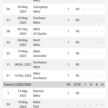
Metz
20 May,
Guingamp
36
1
90
-
-
-
-
2023
Metz
26 May,
Sochaux
37
1
90
-
-
-
-
2023
Metz
02 Haz,
Metz
38
1
90
-
-
-
-
2023
SC Bastia
06 May,
Niort
34
1
90
-
-
-
-
2023
Metz
13 May,
Metz
35
1
90
-
-
-
-
2023
Grenoble
Bordeaux
11
08 Eki, 2022
1
90
-
-
-
-
Metz
Metz
31
15 Nis, 2023
1
90
-
-
-
-
Bordeaux
France 2 2022/2023
35
3172
1
0
4
0
13 Ağu,
Rennes
1
1
90
-
-
-
-
2023
Metz
19 May,
Metz
34
-
-
-
-
-
-
2024
PSG