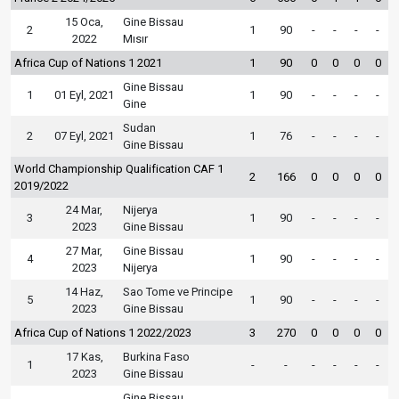
15 Oca,
Gine Bissau
2
1
90
-
-
-
-
2022
Mısır
Africa Cup of Nations 1 2021
1
90
0
0
0
0
Gine Bissau
1
01 Eyl, 2021
1
90
-
-
-
-
Gine
Sudan
2
07 Eyl, 2021
1
76
-
-
-
-
Gine Bissau
World Championship Qualification CAF 1
2
166
0
0
0
0
2019/2022
24 Mar,
Nijerya
3
1
90
-
-
-
-
2023
Gine Bissau
27 Mar,
Gine Bissau
4
1
90
-
-
-
-
2023
Nijerya
14 Haz,
Sao Tome ve Principe
5
1
90
-
-
-
-
2023
Gine Bissau
Africa Cup of Nations 1 2022/2023
3
270
0
0
0
0
17 Kas,
Burkina Faso
1
-
-
-
-
-
-
2023
Gine Bissau
Gine Bissau