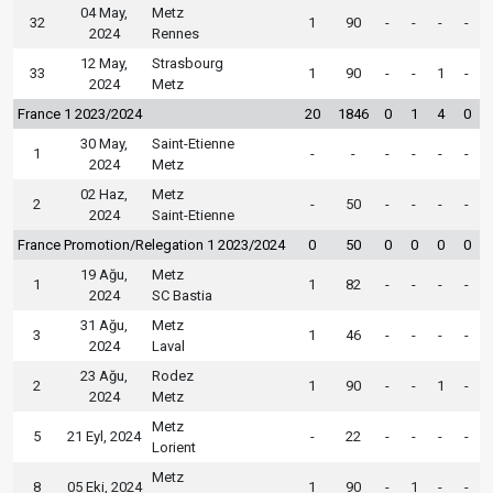
04 May,
Metz
32
1
90
-
-
-
-
2024
Rennes
12 May,
Strasbourg
33
1
90
-
-
1
-
2024
Metz
France 1 2023/2024
20
1846
0
1
4
0
30 May,
Saint-Etienne
1
-
-
-
-
-
-
2024
Metz
02 Haz,
Metz
2
-
50
-
-
-
-
2024
Saint-Etienne
France Promotion/Relegation 1 2023/2024
0
50
0
0
0
0
19 Ağu,
Metz
1
1
82
-
-
-
-
2024
SC Bastia
31 Ağu,
Metz
3
1
46
-
-
-
-
2024
Laval
23 Ağu,
Rodez
2
1
90
-
-
1
-
2024
Metz
Metz
5
21 Eyl, 2024
-
22
-
-
-
-
Lorient
Metz
8
05 Eki, 2024
1
90
-
1
-
-