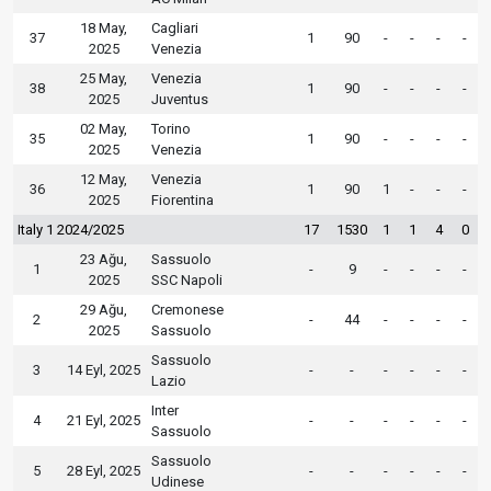
18 May,
Cagliari
37
1
90
-
-
-
-
2025
Venezia
25 May,
Venezia
38
1
90
-
-
-
-
2025
Juventus
02 May,
Torino
35
1
90
-
-
-
-
2025
Venezia
12 May,
Venezia
36
1
90
1
-
-
-
2025
Fiorentina
Italy 1 2024/2025
17
1530
1
1
4
0
23 Ağu,
Sassuolo
1
-
9
-
-
-
-
2025
SSC Napoli
29 Ağu,
Cremonese
2
-
44
-
-
-
-
2025
Sassuolo
Sassuolo
3
14 Eyl, 2025
-
-
-
-
-
-
Lazio
Inter
4
21 Eyl, 2025
-
-
-
-
-
-
Sassuolo
Sassuolo
5
28 Eyl, 2025
-
-
-
-
-
-
Udinese