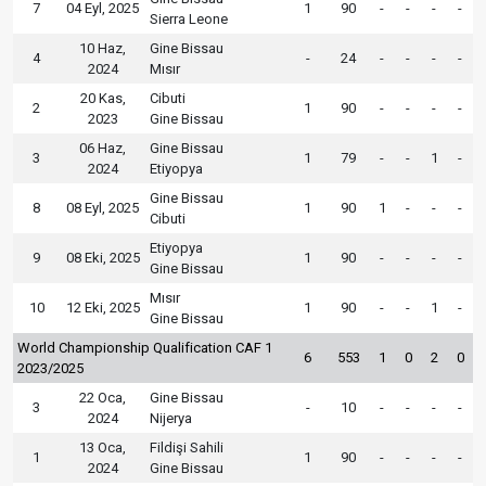
7
04 Eyl, 2025
1
90
-
-
-
-
Sierra Leone
10 Haz,
Gine Bissau
4
-
24
-
-
-
-
2024
Mısır
20 Kas,
Cibuti
2
1
90
-
-
-
-
2023
Gine Bissau
06 Haz,
Gine Bissau
3
1
79
-
-
1
-
2024
Etiyopya
Gine Bissau
8
08 Eyl, 2025
1
90
1
-
-
-
Cibuti
Etiyopya
9
08 Eki, 2025
1
90
-
-
-
-
Gine Bissau
Mısır
10
12 Eki, 2025
1
90
-
-
1
-
Gine Bissau
World Championship Qualification CAF 1
6
553
1
0
2
0
2023/2025
22 Oca,
Gine Bissau
3
-
10
-
-
-
-
2024
Nijerya
13 Oca,
Fildişi Sahili
1
1
90
-
-
-
-
2024
Gine Bissau