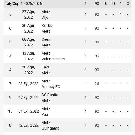
Italy Cup 1 2025/2026
1
90
0
0
1
0
27 Ağu,
Metz
5
1
90
-
-
1
-
2022
Dijon
30 Ağu,
Rodez
6
1
90
-
-
-
-
2022
Metz
08 Ağu,
Caen
2
1
90
-
-
1
-
2022
Metz
13 Ağu,
Metz
3
1
90
-
-
-
-
2022
Valenciennes
20 Ağu,
Laval
4
1
90
-
-
-
-
2022
Metz
Metz
7
02 Eyl, 2022
-
26
-
-
-
-
Annecy FC
SC Bastia
9
17 Eyl, 2022
1
90
-
-
-
-
Metz
Metz
10
01 Eki, 2022
1
90
-
-
-
-
Pau
Metz
8
12 Eyl, 2022
1
90
-
-
-
-
Guingamp