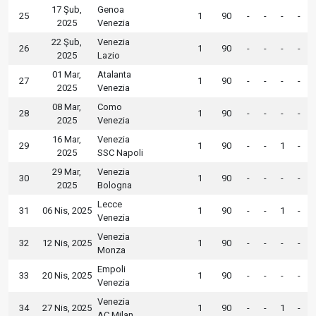
17 Şub,
Genoa
25
1
90
-
-
-
-
2025
Venezia
22 Şub,
Venezia
26
1
90
-
-
-
-
2025
Lazio
01 Mar,
Atalanta
27
1
90
-
-
-
-
2025
Venezia
08 Mar,
Como
28
1
90
-
-
-
-
2025
Venezia
16 Mar,
Venezia
29
1
90
-
-
1
-
2025
SSC Napoli
29 Mar,
Venezia
30
1
90
-
-
-
-
2025
Bologna
Lecce
31
06 Nis, 2025
1
90
-
-
1
-
Venezia
Venezia
32
12 Nis, 2025
1
90
-
-
-
-
Monza
Empoli
33
20 Nis, 2025
1
90
-
-
-
-
Venezia
Venezia
34
27 Nis, 2025
1
90
-
-
1
-
AC Milan