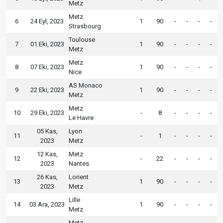
Metz
Metz
6
24 Eyl, 2023
1
90
-
-
-
-
Strasbourg
Toulouse
7
01 Eki, 2023
1
90
-
-
-
-
Metz
Metz
8
07 Eki, 2023
1
90
-
-
-
-
Nice
AS Monaco
9
22 Eki, 2023
1
90
-
-
-
-
Metz
Metz
10
29 Eki, 2023
-
8
-
-
-
-
Le Havre
05 Kas,
Lyon
11
-
1
-
-
-
-
2023
Metz
12 Kas,
Metz
12
-
22
-
-
-
-
2023
Nantes
26 Kas,
Lorient
13
1
90
-
-
-
-
2023
Metz
Lille
14
03 Ara, 2023
1
90
-
-
-
-
Metz
Metz