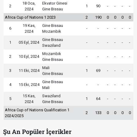
18 Oca,
Ekvator Ginesi
2
1
90
-
-
-
-
2024
Gine Bissau
Africa Cup of Nations 1 2023
2
190
0
0
0
0
19 Kas,
Gine Bissau
6
-
-
-
-
-
-
2024
Mozambik
Gine Bissau
1
05 Eyl, 2024
-
-
-
-
-
-
Swaziland
Mozambik
2
10 Eyl, 2024
-
-
-
-
-
-
Gine Bissau
Mali
3
11 Eki, 2024
1
69
-
-
-
-
Gine Bissau
Gine Bissau
4
15 Eki, 2024
-
-
-
-
-
-
Mali
15 Kas,
Swaziland
5
1
64
-
-
-
-
2024
Gine Bissau
Africa Cup of Nations Qualification 1
2
133
0
0
0
0
2024/2025
Şu An Popüler İçerikler