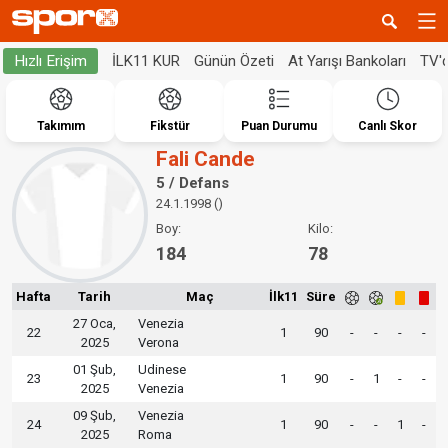
İLK11 KUR
Günün Özeti
At Yarışı Bankoları
TV'
Hızlı Erişim
Takımım
Fikstür
Puan Durumu
Canlı Skor
Fali Cande
5 / Defans
24.1.1998 ()
Boy:
Kilo:
184
78
Hafta
Tarih
Maç
İlk11
Süre
27 Oca,
Venezia
22
1
90
-
-
-
-
2025
Verona
01 Şub,
Udinese
23
1
90
-
1
-
-
2025
Venezia
09 Şub,
Venezia
24
1
90
-
-
1
-
2025
Roma