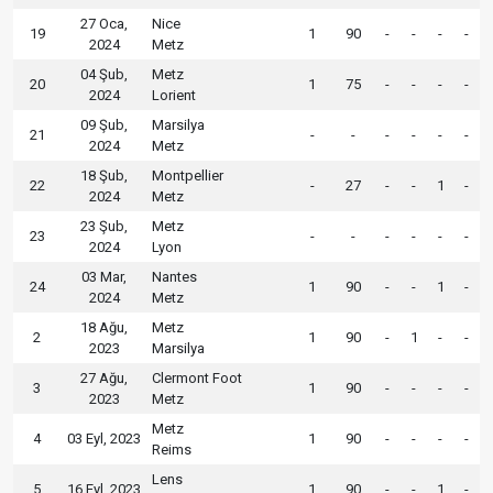
27 Oca,
Nice
19
1
90
-
-
-
-
2024
Metz
04 Şub,
Metz
20
1
75
-
-
-
-
2024
Lorient
09 Şub,
Marsilya
21
-
-
-
-
-
-
2024
Metz
18 Şub,
Montpellier
22
-
27
-
-
1
-
2024
Metz
23 Şub,
Metz
23
-
-
-
-
-
-
2024
Lyon
03 Mar,
Nantes
24
1
90
-
-
1
-
2024
Metz
18 Ağu,
Metz
2
1
90
-
1
-
-
2023
Marsilya
27 Ağu,
Clermont Foot
3
1
90
-
-
-
-
2023
Metz
Metz
4
03 Eyl, 2023
1
90
-
-
-
-
Reims
Lens
5
16 Eyl, 2023
1
90
-
-
1
-