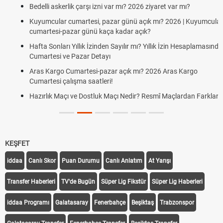
Bedelli askerlik çarşı izni var mı? 2026 ziyaret var mı?
Kuyumcular cumartesi, pazar günü açık mı? 2026 | Kuyumcular
cumartesi-pazar günü kaça kadar açık?
Hafta Sonları Yıllık İzinden Sayılır mı? Yıllık İzin Hesaplamasında
Cumartesi ve Pazar Detayı
Aras Kargo Cumartesi-pazar açık mı? 2026 Aras Kargo
Cumartesi çalışma saatleri!
Hazırlık Maçı ve Dostluk Maçı Nedir? Resmî Maçlardan Farkları
KEŞFET
iddaa
Canlı Skor
Puan Durumu
Canlı Anlatım
At Yarışı
Transfer Haberleri
TV'de Bugün
Süper Lig Fikstür
Süper Lig Haberleri
iddaa Programı
Galatasaray
Fenerbahçe
Beşiktaş
Trabzonspor