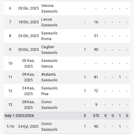
Verona
6
03 Eki, 2025
-
-
-
-
-
-
Sassuolo
Lecce
7
18 Eki, 2025
-
16
-
-
-
-
Sassuolo
Sassuolo
8
26 Eki, 2025
-
51
-
-
-
-
Roma
Cagliari
9
30 Eki, 2025
1
90
-
-
-
-
Sassuolo
03 Kas,
Sassuolo
10
-
-
-
-
-
-
2025
Genoa
09 Kas,
Atalanta
11
1
81
-
-
1
-
2025
Sassuolo
24 Kas,
Sassuolo
12
1
72
-
-
-
-
2025
Pisa
28 Kas,
Como
13
-
9
-
-
-
-
2025
Sassuolo
Italy 1 2025/2026
3
372
0
0
1
0
Como
1/16
24 Eyl, 2025
1
90
-
-
1
-
Sassuolo