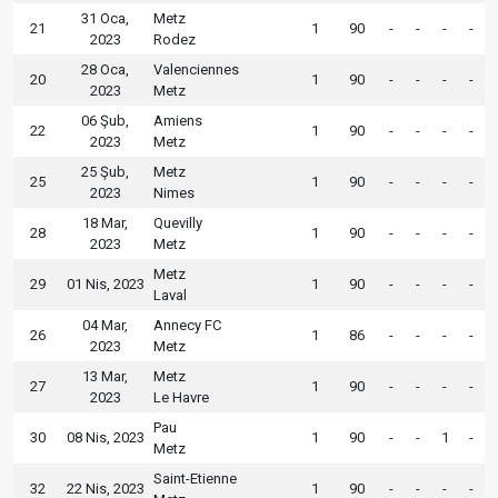
31 Oca,
Metz
21
1
90
-
-
-
-
2023
Rodez
28 Oca,
Valenciennes
20
1
90
-
-
-
-
2023
Metz
06 Şub,
Amiens
22
1
90
-
-
-
-
2023
Metz
25 Şub,
Metz
25
1
90
-
-
-
-
2023
Nimes
18 Mar,
Quevilly
28
1
90
-
-
-
-
2023
Metz
Metz
29
01 Nis, 2023
1
90
-
-
-
-
Laval
04 Mar,
Annecy FC
26
1
86
-
-
-
-
2023
Metz
13 Mar,
Metz
27
1
90
-
-
-
-
2023
Le Havre
Pau
30
08 Nis, 2023
1
90
-
-
1
-
Metz
Saint-Etienne
32
22 Nis, 2023
1
90
-
-
-
-