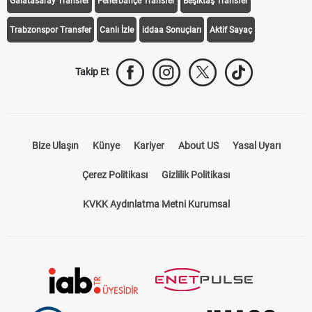
Galatasaray Transfer
Fenerbahçe Transfer
Beşiktaş Transfer
Trabzonspor Transfer
Canlı İzle
iddaa Sonuçları
Aktif Sayaç
Takip Et
Bize Ulaşın
Künye
Kariyer
About US
Yasal Uyarı
Çerez Politikası
Gizlilik Politikası
KVKK Aydınlatma Metni Kurumsal