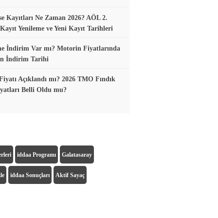
se Kayıtları Ne Zaman 2026? AÖL 2.
ayıt Yenileme ve Yeni Kayıt Tarihleri
e İndirim Var mı? Motorin Fiyatlarında
n İndirim Tarihi
Fiyatı Açıklandı mı? 2026 TMO Fındık
yatları Belli Oldu mu?
rleri
iddaa Programı
Galatasaray
le
iddaa Sonuçları
Aktif Sayaç