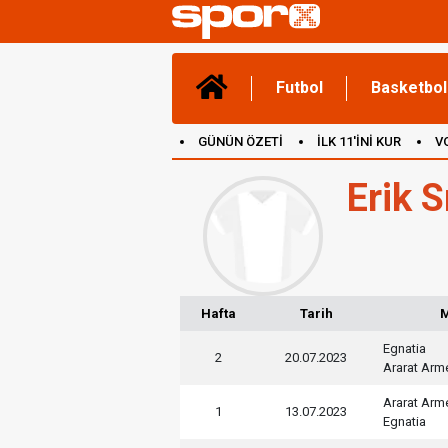
Futbol
Basketbol
GÜNÜN ÖZETİ
İLK 11'İNİ KUR
V
(YENİ) OYUNLAR
CANLI ANLATIM
Erik 
Hafta
Tarih
Egnatia
2
20.07.2023
Ararat Arm
Ararat Arm
1
13.07.2023
Egnatia