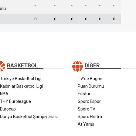
-
-
-
-
-
-
enia
0
0
0
0
0
0
BASKETBOL
DIĞER
Türkiye Basketbol Ligi
TV'de Bugün
Kadınlar Basketbol Ligi
Puan Durumu
NBA
Fikstür
THY Euroleague
Sporx Espor
Eurocup
Sporx TV
Dünya Basketbol Şampiyonası
Sporx Ekstra
At Yarışı