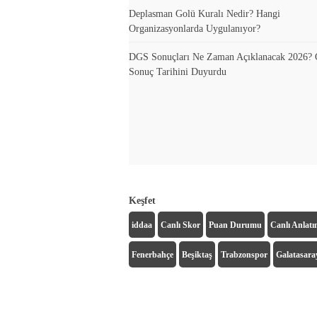
Deplasman Golü Kuralı Nedir? Hangi
Organizasyonlarda Uygulanıyor?
DGS Sonuçları Ne Zaman Açıklanacak 2026
Sonuç Tarihini Duyurdu
Keşfet
iddaa
Canlı Skor
Puan Durumu
Canlı Anlat
Fenerbahçe
Beşiktaş
Trabzonspor
Galatasara