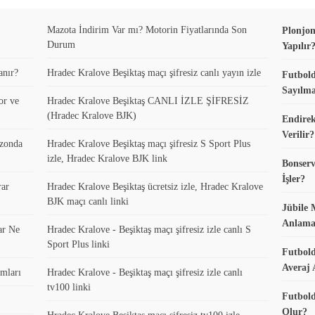
Mazota İndirim Var mı? Motorin Fiyatlarında Son
Plonjon
Durum
Yapılır
anır?
Hradec Kralove Beşiktaş maçı şifresiz canlı yayın izle
Futbold
Sayılma
or ve
Hradec Kralove Beşiktaş CANLI İZLE ŞİFRESİZ
(Hradec Kralove BJK)
Endirek
Verilir?
ezonda
Hradec Kralove Beşiktaş maçı şifresiz S Sport Plus
izle, Hradec Kralove BJK link
Bonserv
İşler?
rar
Hradec Kralove Beşiktaş ücretsiz izle, Hradec Kralove
BJK maçı canlı linki
Jübile 
Anlama
ar Ne
Hradec Kralove - Beşiktaş maçı şifresiz izle canlı S
Sport Plus linki
Futbold
Averaj 
mları
Hradec Kralove - Beşiktaş maçı şifresiz izle canlı
tv100 linki
Futbold
Olur?