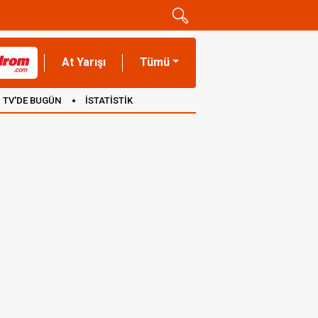
At Yarışı
Tümü
TV'DE BUGÜN
İSTATİSTİK