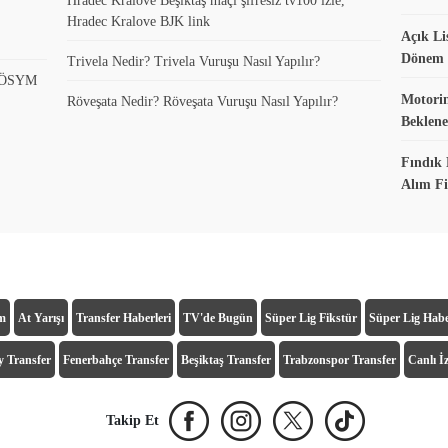
Hradec Kralove Beşiktaş maçı şifresiz tv100 izle,
Hradec Kralove BJK link
Açık Li
Dönem K
Trivela Nedir? Trivela Vuruşu Nasıl Yapılır?
? ÖSYM
Motorin
Röveşata Nedir? Röveşata Vuruşu Nasıl Yapılır?
Beklene
Fındık 
Alım Fi
ım
At Yarışı
Transfer Haberleri
TV'de Bugün
Süper Lig Fikstür
Süper Lig Habe
y Transfer
Fenerbahçe Transfer
Beşiktaş Transfer
Trabzonspor Transfer
Canlı İz
Takip Et