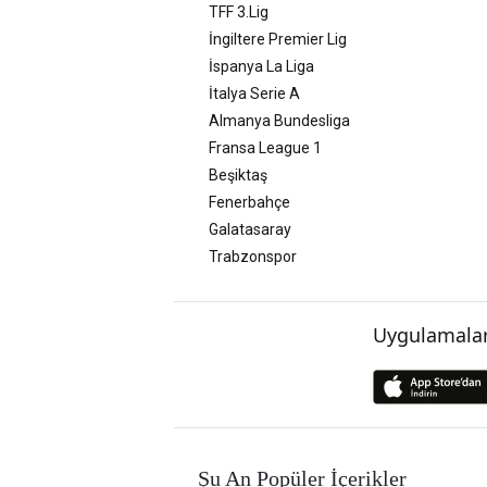
TFF 3.Lig
İngiltere Premier Lig
İspanya La Liga
İtalya Serie A
Almanya Bundesliga
Fransa League 1
Beşiktaş
Fenerbahçe
Galatasaray
Trabzonspor
Uygulamalar
Şu An Popüler İçerikler