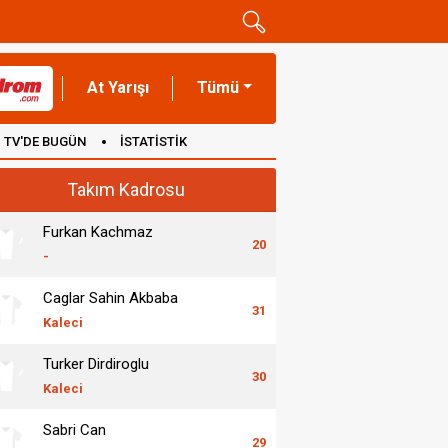
At Yarışı
Tümü
TV'DE BUGÜN
İSTATİSTİK
Takım Kadrosu
Furkan Kachmaz
20
-
Caglar Sahin Akbaba
31
Kaleci
Turker Dirdiroglu
30
Kaleci
Sabri Can
29