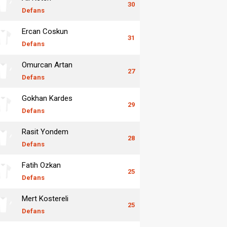
30
Defans
Ercan Coskun
31
Defans
Omurcan Artan
27
Defans
Gokhan Kardes
29
Defans
Rasit Yondem
28
Defans
Fatih Ozkan
25
Defans
Mert Kostereli
25
Defans