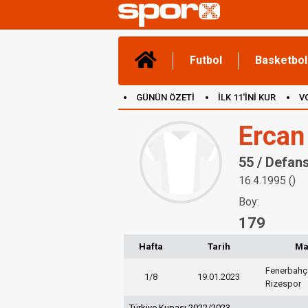
Futbol
Basketbol
GÜNÜN ÖZETİ
İLK 11'İNİ KUR
V
(YENİ) OYUNLAR
CANLI ANLATIM
Ercan
55 / Defan
16.4.1995 ()
Boy:
179
Hafta
Tarih
Ma
Fenerbahç
1/8
19.01.2023
Rizespor
Türkiye Kupası 2022/2023