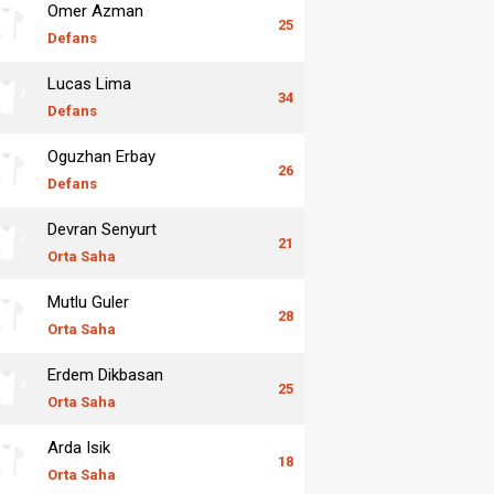
Omer Azman
25
Defans
Lucas Lima
34
Defans
Oguzhan Erbay
26
Defans
Devran Senyurt
21
Orta Saha
Mutlu Guler
28
Orta Saha
Erdem Dikbasan
25
Orta Saha
Arda Isik
18
Orta Saha