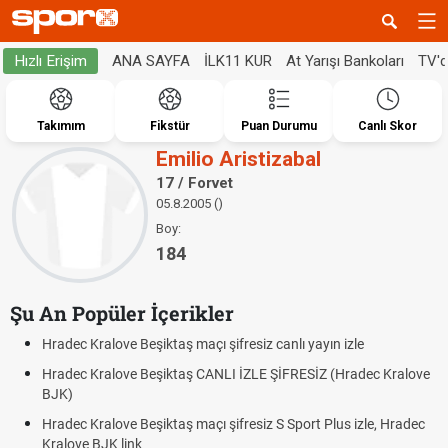
ANA SAYFA
İLK11 KUR
At Yarışı Bankoları
TV'
Hızlı Erişim
Takımım
Fikstür
Puan Durumu
Canlı Skor
Emilio Aristizabal
17 / Forvet
05.8.2005 ()
Boy:
184
Şu An Popüler İçerikler
Hradec Kralove Beşiktaş maçı şifresiz canlı yayın izle
Hradec Kralove Beşiktaş CANLI İZLE ŞİFRESİZ (Hradec Kralove
BJK)
Hradec Kralove Beşiktaş maçı şifresiz S Sport Plus izle, Hradec
Kralove BJK link