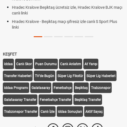
Hradec Kralove Beşiktaş ücretsiz izle, Hradec Kralove BJK maçı
canlı linki
Hradec Kralove - Beşiktaş maçı şifresiz izle canlı S Sport Plus
linki
KEŞFET
iddaa
Canlı Skor
Puan Durumu
Canlı Anlatım
At Yarışı
Transfer Haberleri
TV'de Bugün
Süper Lig Fikstür
Süper Lig Haberleri
iddaa Programı
Galatasaray
Fenerbahçe
Beşiktaş
Trabzonspor
Galatasaray Transfer
Fenerbahçe Transfer
Beşiktaş Transfer
Trabzonspor Transfer
Canlı İzle
iddaa Sonuçları
Aktif Sayaç