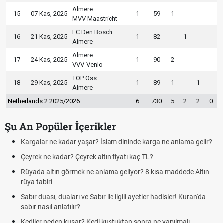
Almere
15
07 Kas, 2025
1
59
1
-
-
-
MVV Maastricht
FC Den Bosch
16
21 Kas, 2025
1
82
-
1
-
-
Almere
Almere
17
24 Kas, 2025
1
90
2
-
-
-
VVV-Venlo
TOP Oss
18
29 Kas, 2025
1
89
1
-
1
-
Almere
Netherlands 2 2025/2026
6
730
5
2
2
0
Şu An Popüler İçerikler
Kargalar ne kadar yaşar? İslam dininde karga ne anlama gelir?
Çeyrek ne kadar? Çeyrek altın fiyatı kaç TL?
Rüyada altın görmek ne anlama geliyor? 8 kısa maddede Altın
rüya tabiri
Sabır duası, duaları ve Sabır ile ilgili ayetler hadisler! Kuran'da
sabır nasıl anlatılır?
Kediler neden kusar? Kedi kustuktan sonra ne yapılmalı