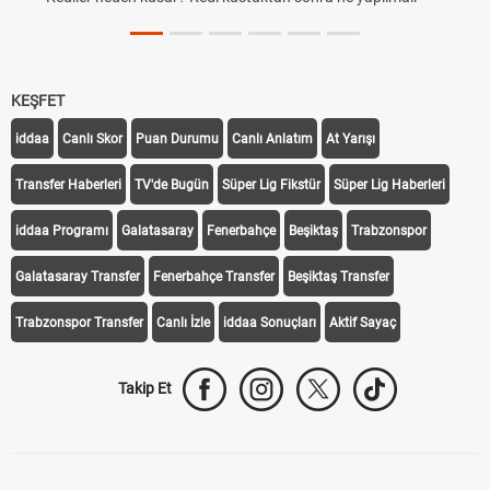
KEŞFET
iddaa
Canlı Skor
Puan Durumu
Canlı Anlatım
At Yarışı
Transfer Haberleri
TV'de Bugün
Süper Lig Fikstür
Süper Lig Haberleri
iddaa Programı
Galatasaray
Fenerbahçe
Beşiktaş
Trabzonspor
Galatasaray Transfer
Fenerbahçe Transfer
Beşiktaş Transfer
Trabzonspor Transfer
Canlı İzle
iddaa Sonuçları
Aktif Sayaç
Takip Et