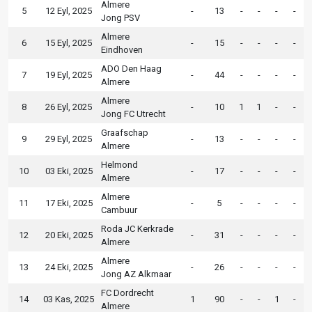
Almere
5
12 Eyl, 2025
-
13
-
-
-
-
Jong PSV
Almere
6
15 Eyl, 2025
-
15
-
-
-
-
Eindhoven
ADO Den Haag
7
19 Eyl, 2025
-
44
-
-
-
-
Almere
Almere
8
26 Eyl, 2025
-
10
1
1
-
-
Jong FC Utrecht
Graafschap
9
29 Eyl, 2025
-
13
-
-
-
-
Almere
Helmond
10
03 Eki, 2025
-
17
-
-
-
-
Almere
Almere
11
17 Eki, 2025
-
5
-
-
-
-
Cambuur
Roda JC Kerkrade
12
20 Eki, 2025
-
31
-
-
-
-
Almere
Almere
13
24 Eki, 2025
-
26
-
-
-
-
Jong AZ Alkmaar
FC Dordrecht
14
03 Kas, 2025
1
90
-
-
1
-
Almere