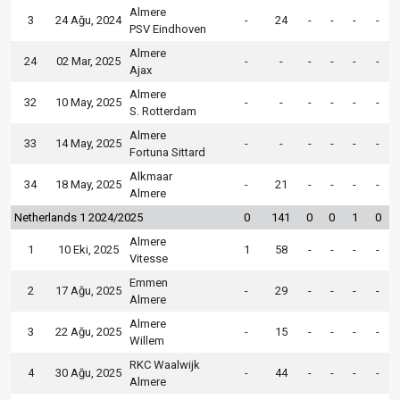
Almere
3
24 Ağu, 2024
-
24
-
-
-
-
PSV Eindhoven
Almere
24
02 Mar, 2025
-
-
-
-
-
-
Ajax
Almere
32
10 May, 2025
-
-
-
-
-
-
S. Rotterdam
Almere
33
14 May, 2025
-
-
-
-
-
-
Fortuna Sittard
Alkmaar
34
18 May, 2025
-
21
-
-
-
-
Almere
Netherlands 1 2024/2025
0
141
0
0
1
0
Almere
1
10 Eki, 2025
1
58
-
-
-
-
Vitesse
Emmen
2
17 Ağu, 2025
-
29
-
-
-
-
Almere
Almere
3
22 Ağu, 2025
-
15
-
-
-
-
Willem
RKC Waalwijk
4
30 Ağu, 2025
-
44
-
-
-
-
Almere