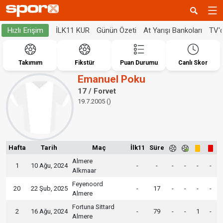
İLK11 KUR
Günün Özeti
At Yarışı Bankoları
TV'
Hızlı Erişim
Takımım
Fikstür
Puan Durumu
Canlı Skor
Emanuel Poku
17 / Forvet
19.7.2005 ()
Hafta
Tarih
Maç
İlk11
Süre
Almere
1
10 Ağu, 2024
-
-
-
-
-
-
Alkmaar
Feyenoord
20
22 Şub, 2025
-
17
-
-
-
-
Almere
Fortuna Sittard
2
16 Ağu, 2024
-
79
-
-
1
-
Almere