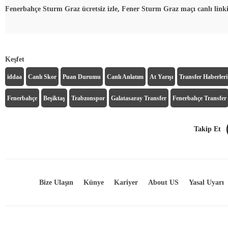
Fenerbahçe Sturm Graz ücretsiz izle, Fener Sturm Graz maçı canlı link
Keşfet
iddaa
Canlı Skor
Puan Durumu
Canlı Anlatım
At Yarışı
Transfer Haberleri
Fenerbahçe
Beşiktaş
Trabzonspor
Galatasaray Transfer
Fenerbahçe Transfer
Takip Et
Bize Ulaşın
Künye
Kariyer
About US
Yasal Uyarı