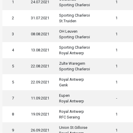
1
24.07.2021
1
Sporting Charleroi
Sporting Charleroi
2
31.07.2021
1
St.Truiden
OH Leuven
3
08.08.2021
1
Sporting Charleroi
Sporting Charleroi
4
13.08.2021
1
Royal Antwerp
Zulte Waregem
5
22.08.2021
1
Sporting Charleroi
Royal Antwerp
5
22.09.2021
1
Genk
Eupen
7
11.09.2021
-
Royal Antwerp
Royal Antwerp
8
19.09.2021
1
RFC Seraing
Union St.Gilloise
9
26.09.2021
1