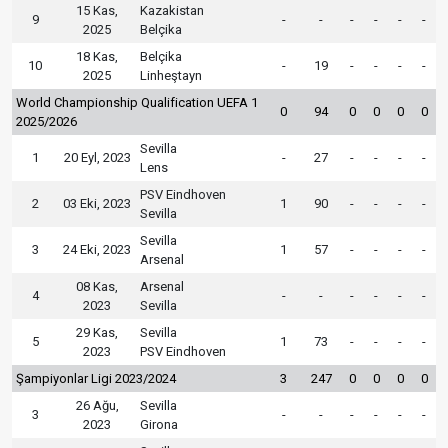
15 Kas,
Kazakistan
9
-
-
-
-
-
-
2025
Belçika
18 Kas,
Belçika
10
-
19
-
-
-
-
2025
Linheştayn
World Championship Qualification UEFA 1
0
94
0
0
0
0
2025/2026
Sevilla
1
20 Eyl, 2023
-
27
-
-
-
-
Lens
PSV Eindhoven
2
03 Eki, 2023
1
90
-
-
-
-
Sevilla
Sevilla
3
24 Eki, 2023
1
57
-
-
-
-
Arsenal
08 Kas,
Arsenal
4
-
-
-
-
-
-
2023
Sevilla
29 Kas,
Sevilla
5
1
73
-
-
-
-
2023
PSV Eindhoven
Şampiyonlar Ligi 2023/2024
3
247
0
0
0
0
26 Ağu,
Sevilla
3
-
-
-
-
-
-
2023
Girona