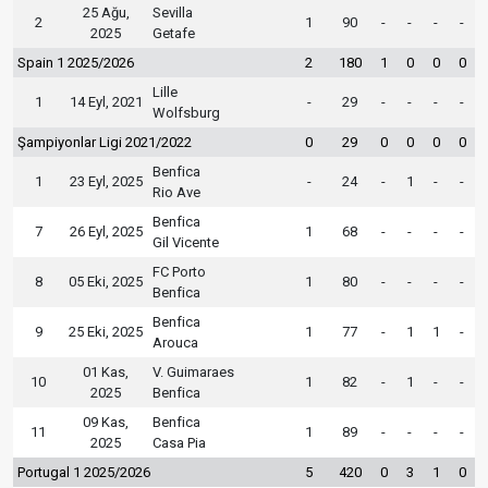
25 Ağu,
Sevilla
2
1
90
-
-
-
-
2025
Getafe
Spain 1 2025/2026
2
180
1
0
0
0
Lille
1
14 Eyl, 2021
-
29
-
-
-
-
Wolfsburg
Şampiyonlar Ligi 2021/2022
0
29
0
0
0
0
Benfica
1
23 Eyl, 2025
-
24
-
1
-
-
Rio Ave
Benfica
7
26 Eyl, 2025
1
68
-
-
-
-
Gil Vicente
FC Porto
8
05 Eki, 2025
1
80
-
-
-
-
Benfica
Benfica
9
25 Eki, 2025
1
77
-
1
1
-
Arouca
01 Kas,
V. Guimaraes
10
1
82
-
1
-
-
2025
Benfica
09 Kas,
Benfica
11
1
89
-
-
-
-
2025
Casa Pia
Portugal 1 2025/2026
5
420
0
3
1
0