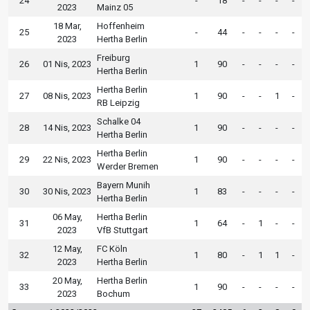
24
-
18
-
-
-
-
2023
Mainz 05
18 Mar,
Hoffenheim
25
-
44
-
-
-
-
2023
Hertha Berlin
Freiburg
26
01 Nis, 2023
1
90
-
-
-
-
Hertha Berlin
Hertha Berlin
27
08 Nis, 2023
1
90
-
-
1
-
RB Leipzig
Schalke 04
28
14 Nis, 2023
1
90
-
-
-
-
Hertha Berlin
Hertha Berlin
29
22 Nis, 2023
1
90
-
-
-
-
Werder Bremen
Bayern Munih
30
30 Nis, 2023
1
83
-
-
-
-
Hertha Berlin
06 May,
Hertha Berlin
31
1
64
-
1
-
-
2023
VfB Stuttgart
12 May,
FC Köln
32
1
80
-
1
1
-
2023
Hertha Berlin
20 May,
Hertha Berlin
33
1
90
-
-
-
-
2023
Bochum