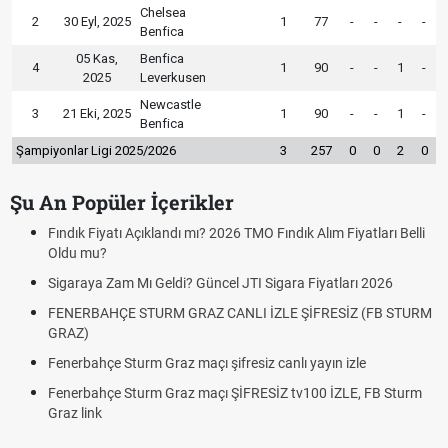
Chelsea
2
30 Eyl, 2025
1
77
-
-
-
-
Benfica
05 Kas,
Benfica
4
1
90
-
-
1
-
2025
Leverkusen
Newcastle
3
21 Eki, 2025
1
90
-
-
1
-
Benfica
Şampiyonlar Ligi 2025/2026
3
257
0
0
2
0
Şu An Popüler İçerikler
Fındık Fiyatı Açıklandı mı? 2026 TMO Fındık Alım Fiyatları Belli
Oldu mu?
Sigaraya Zam Mı Geldi? Güncel JTI Sigara Fiyatları 2026
FENERBAHÇE STURM GRAZ CANLI İZLE ŞİFRESİZ (FB STURM
GRAZ)
Fenerbahçe Sturm Graz maçı şifresiz canlı yayın izle
Fenerbahçe Sturm Graz maçı ŞİFRESİZ tv100 İZLE, FB Sturm
Graz link