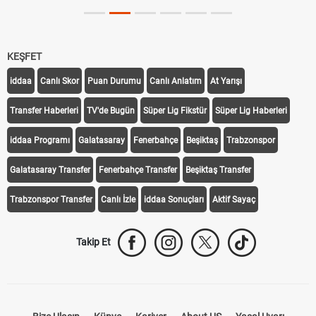
KEŞFET
iddaa
Canlı Skor
Puan Durumu
Canlı Anlatım
At Yarışı
Transfer Haberleri
TV'de Bugün
Süper Lig Fikstür
Süper Lig Haberleri
iddaa Programı
Galatasaray
Fenerbahçe
Beşiktaş
Trabzonspor
Galatasaray Transfer
Fenerbahçe Transfer
Beşiktaş Transfer
Trabzonspor Transfer
Canlı İzle
iddaa Sonuçları
Aktif Sayaç
Takip Et
Bize Ulaşın
Künye
Kariyer
About US
Yasal Uyarı