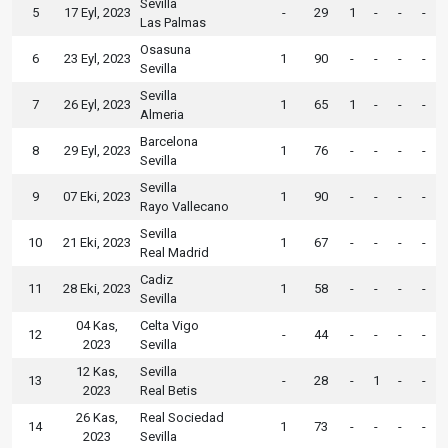
Sevilla
5
17 Eyl, 2023
-
29
1
-
-
-
Las Palmas
Osasuna
6
23 Eyl, 2023
1
90
-
-
-
-
Sevilla
Sevilla
7
26 Eyl, 2023
1
65
1
-
-
-
Almeria
Barcelona
8
29 Eyl, 2023
1
76
-
-
-
-
Sevilla
Sevilla
9
07 Eki, 2023
1
90
-
-
-
-
Rayo Vallecano
Sevilla
10
21 Eki, 2023
1
67
-
-
-
-
Real Madrid
Cadiz
11
28 Eki, 2023
1
58
-
-
-
-
Sevilla
04 Kas,
Celta Vigo
12
-
44
-
-
-
-
2023
Sevilla
12 Kas,
Sevilla
13
-
28
-
1
-
-
2023
Real Betis
26 Kas,
Real Sociedad
14
1
73
-
-
-
-
2023
Sevilla