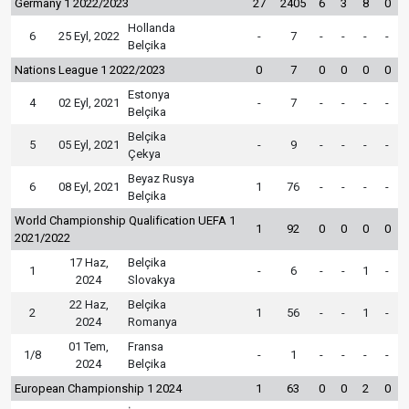
Germany 1 2022/2023
27
2405
6
3
8
0
Hollanda
6
25 Eyl, 2022
-
7
-
-
-
-
Belçika
Nations League 1 2022/2023
0
7
0
0
0
0
Estonya
4
02 Eyl, 2021
-
7
-
-
-
-
Belçika
Belçika
5
05 Eyl, 2021
-
9
-
-
-
-
Çekya
Beyaz Rusya
6
08 Eyl, 2021
1
76
-
-
-
-
Belçika
World Championship Qualification UEFA 1
1
92
0
0
0
0
2021/2022
17 Haz,
Belçika
1
-
6
-
-
1
-
2024
Slovakya
22 Haz,
Belçika
2
1
56
-
-
1
-
2024
Romanya
01 Tem,
Fransa
1/8
-
1
-
-
-
-
2024
Belçika
European Championship 1 2024
1
63
0
0
2
0