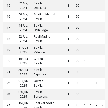
02 Ara,
Sevilla
15
1
90
1
-
-
-
2024
Osasuna
08 Ara,
Atletico Madrid
16
1
90
1
-
-
-
2024
Sevilla
14 Ara,
Sevilla
17
1
90
-
-
-
-
2024
Celta Vigo
22 Ara,
Real Madrid
18
1
90
1
-
-
-
2024
Sevilla
11 Oca,
Sevilla
19
1
90
-
-
-
-
2025
Valencia
18 Oca,
Girona
20
1
90
1
-
-
-
2025
Sevilla
25 Oca,
Sevilla
21
1
90
-
-
-
-
2025
Espanyol
01 Şub,
Getafe
22
1
90
-
-
1
-
2025
Sevilla
09 Şub,
Sevilla
23
1
90
-
-
-
-
2025
Barcelona
16 Şub,
Real Valladolid
24
1
85
1
1
-
-
2025
Sevilla