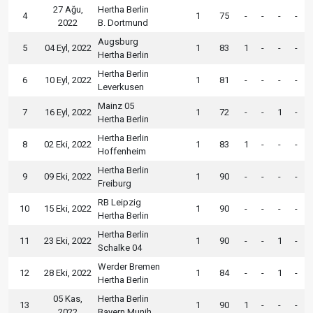
27 Ağu,
Hertha Berlin
4
1
75
-
-
-
-
2022
B. Dortmund
Augsburg
5
04 Eyl, 2022
1
83
1
-
-
-
Hertha Berlin
Hertha Berlin
6
10 Eyl, 2022
1
81
-
-
-
-
Leverkusen
Mainz 05
7
16 Eyl, 2022
1
72
-
-
1
-
Hertha Berlin
Hertha Berlin
8
02 Eki, 2022
1
83
1
-
-
-
Hoffenheim
Hertha Berlin
9
09 Eki, 2022
1
90
-
-
-
-
Freiburg
RB Leipzig
10
15 Eki, 2022
1
90
-
-
-
-
Hertha Berlin
Hertha Berlin
11
23 Eki, 2022
1
90
-
-
1
-
Schalke 04
Werder Bremen
12
28 Eki, 2022
1
84
-
-
1
-
Hertha Berlin
05 Kas,
Hertha Berlin
13
1
90
1
-
-
-
2022
Bayern Munih