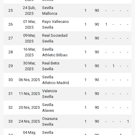
24 Şub,
Sevilla
25
1
90
-
-
-
-
2025
Mallorca
01 Mar,
Rayo Vallecano
26
1
90
1
-
-
-
2025
Sevilla
09 Mar,
Real Sociedad
27
1
90
-
-
-
-
2025
Sevilla
16 Mar,
Sevilla
28
1
90
-
-
-
-
2025
Athletic Bilbao
30 Mar,
Real Betis
29
1
90
-
1
-
-
2025
Sevilla
Sevilla
30
06 Nis, 2025
1
90
-
-
-
-
Atletico Madrid
Valencia
31
11 Nis, 2025
1
90
-
-
-
-
Sevilla
Sevilla
32
20 Nis, 2025
1
90
-
-
-
-
Alaves
Osasuna
33
24 Nis, 2025
1
90
-
-
-
1
Sevilla
04 May,
Sevilla