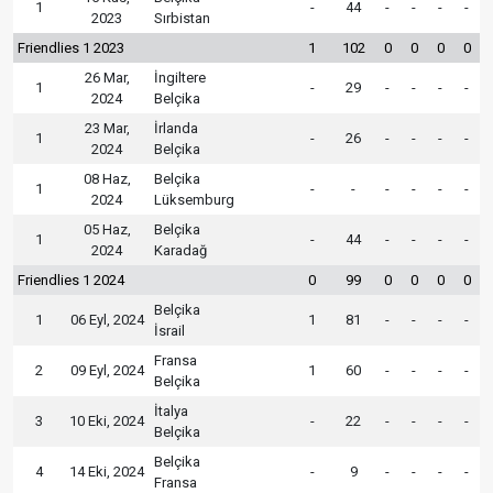
1
-
44
-
-
-
-
2023
Sırbistan
Friendlies 1 2023
1
102
0
0
0
0
26 Mar,
İngiltere
1
-
29
-
-
-
-
2024
Belçika
23 Mar,
İrlanda
1
-
26
-
-
-
-
2024
Belçika
08 Haz,
Belçika
1
-
-
-
-
-
-
2024
Lüksemburg
05 Haz,
Belçika
1
-
44
-
-
-
-
2024
Karadağ
Friendlies 1 2024
0
99
0
0
0
0
Belçika
1
06 Eyl, 2024
1
81
-
-
-
-
İsrail
Fransa
2
09 Eyl, 2024
1
60
-
-
-
-
Belçika
İtalya
3
10 Eki, 2024
-
22
-
-
-
-
Belçika
Belçika
4
14 Eki, 2024
-
9
-
-
-
-
Fransa