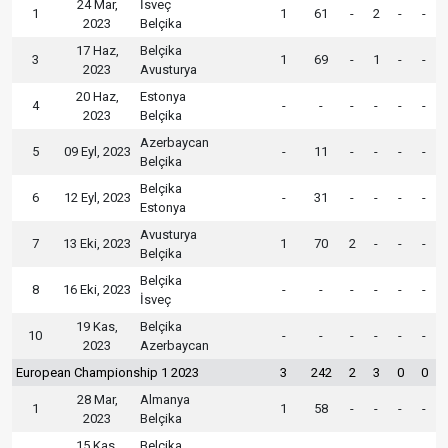
24 Mar,
İsveç
1
1
61
-
2
-
-
2023
Belçika
17 Haz,
Belçika
3
1
69
-
1
-
-
2023
Avusturya
20 Haz,
Estonya
4
-
-
-
-
-
-
2023
Belçika
Azerbaycan
5
09 Eyl, 2023
-
11
-
-
-
-
Belçika
Belçika
6
12 Eyl, 2023
-
31
-
-
-
-
Estonya
Avusturya
7
13 Eki, 2023
1
70
2
-
-
-
Belçika
Belçika
8
16 Eki, 2023
-
-
-
-
-
-
İsveç
19 Kas,
Belçika
10
-
-
-
-
-
-
2023
Azerbaycan
European Championship 1 2023
3
242
2
3
0
0
28 Mar,
Almanya
1
1
58
-
-
-
-
2023
Belçika
15 Kas,
Belçika