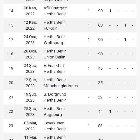
08 Kas,
VfB Stuttgart
14
1
90
1
-
-
-
2022
Hertha Berlin
12 Kas,
Hertha Berlin
15
1
68
-
-
1
-
2022
FC Köln
24 Oca,
Hertha Berlin
17
1
90
-
-
1
-
2023
Wolfsburg
28 Oca,
Hertha Berlin
18
1
90
-
-
-
-
2023
Union Berlin
04 Şub,
E. Frankfurt
19
1
46
-
-
-
-
2023
Hertha Berlin
12 Şub,
Hertha Berlin
20
-
25
-
-
-
-
2023
Mönchengladbach
19 Şub,
B. Dortmund
21
-
22
-
-
-
-
2023
Hertha Berlin
25 Şub,
Hertha Berlin
22
-
44
1
-
-
-
2023
Augsburg
05 Mar,
Leverkusen
23
1
83
-
-
-
-
2023
Hertha Berlin
11 Mar,
Hertha Berlin