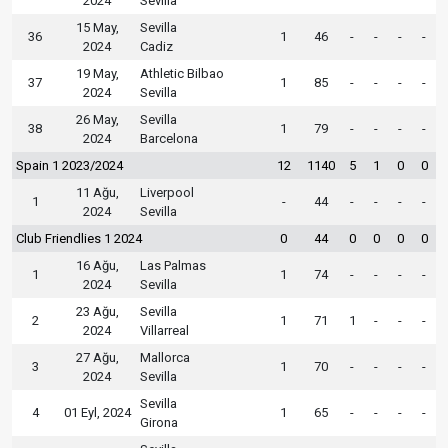
2024
Sevilla
15 May,
Sevilla
36
1
46
-
-
-
-
2024
Cadiz
19 May,
Athletic Bilbao
37
1
85
-
-
-
-
2024
Sevilla
26 May,
Sevilla
38
1
79
-
-
-
-
2024
Barcelona
Spain 1 2023/2024
12
1140
5
1
0
0
11 Ağu,
Liverpool
1
-
44
-
-
-
-
2024
Sevilla
Club Friendlies 1 2024
0
44
0
0
0
0
16 Ağu,
Las Palmas
1
1
74
-
-
-
-
2024
Sevilla
23 Ağu,
Sevilla
2
1
71
1
-
-
-
2024
Villarreal
27 Ağu,
Mallorca
3
1
70
-
-
-
-
2024
Sevilla
Sevilla
4
01 Eyl, 2024
1
65
-
-
-
-
Girona