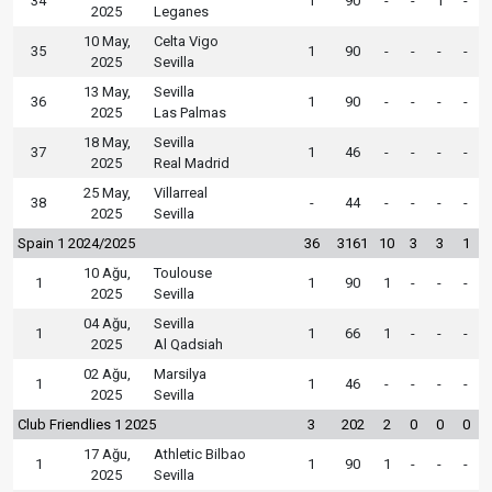
34
1
90
-
-
1
-
2025
Leganes
10 May,
Celta Vigo
35
1
90
-
-
-
-
2025
Sevilla
13 May,
Sevilla
36
1
90
-
-
-
-
2025
Las Palmas
18 May,
Sevilla
37
1
46
-
-
-
-
2025
Real Madrid
25 May,
Villarreal
38
-
44
-
-
-
-
2025
Sevilla
Spain 1 2024/2025
36
3161
10
3
3
1
10 Ağu,
Toulouse
1
1
90
1
-
-
-
2025
Sevilla
04 Ağu,
Sevilla
1
1
66
1
-
-
-
2025
Al Qadsiah
02 Ağu,
Marsilya
1
1
46
-
-
-
-
2025
Sevilla
Club Friendlies 1 2025
3
202
2
0
0
0
17 Ağu,
Athletic Bilbao
1
1
90
1
-
-
-
2025
Sevilla