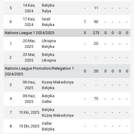
14 Kas,
Belçika
5
-
11
-
-
-
-
2024
İtalya
17 Kas,
İsrail
6
1
90
-
-
-
-
2024
Belçika
Nations League 1 2024/2025
3
273
0
0
0
0
20 Mar,
Ukrayna
1
-
20
-
-
-
-
2025
Belçika
23 Mar,
Belçika
2
-
-
-
-
-
-
2025
Ukrayna
Nations League Promotion/Relegation 1
0
20
0
0
0
0
2024/2025
06 Haz,
Kuzey Makedonya
3
-
-
-
-
-
-
2025
Belçika
09 Haz,
Belçika
4
-
75
-
-
-
-
2025
Galler
Belçika
7
10 Eki, 2025
-
-
-
-
-
-
Kuzey Makedonya
Galler
8
13 Eki, 2025
-
-
-
-
-
-
Belçika