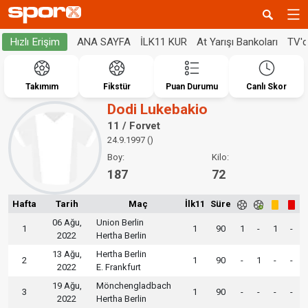
ANA SAYFA
İLK11 KUR
At Yarışı Bankoları
TV'
Hızlı Erişim
Takımım
Fikstür
Puan Durumu
Canlı Skor
Dodi Lukebakio
11 / Forvet
24.9.1997 ()
Boy:
Kilo:
187
72
Hafta
Tarih
Maç
İlk11
Süre
06 Ağu,
Union Berlin
1
1
90
1
-
1
-
2022
Hertha Berlin
13 Ağu,
Hertha Berlin
2
1
90
-
1
-
-
2022
E. Frankfurt
19 Ağu,
Mönchengladbach
3
1
90
-
-
-
-
2022
Hertha Berlin