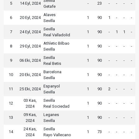
Sevilla
5
14 Eyl, 2024
-
23
-
-
-
-
Getafe
Alaves
6
20 Eyl, 2024
1
90
1
-
-
-
Sevilla
Sevilla
7
24 Eyl, 2024
1
90
-
1
1
-
Real Valladolid
Athletic Bilbao
8
29 Eyl, 2024
1
90
-
-
-
-
Sevilla
Sevilla
9
06 Eki, 2024
1
90
-
-
-
-
Real Betis
Barcelona
10
20 Eki, 2024
1
90
-
-
-
-
Sevilla
Espanyol
11
25 Eki, 2024
1
90
2
-
-
-
Sevilla
03 Kas,
Sevilla
12
1
90
-
-
-
-
2024
Real Sociedad
09 Kas,
Leganes
13
1
90
-
-
-
-
2024
Sevilla
24 Kas,
Sevilla
14
1
73
-
-
-
-
2024
Rayo Vallecano