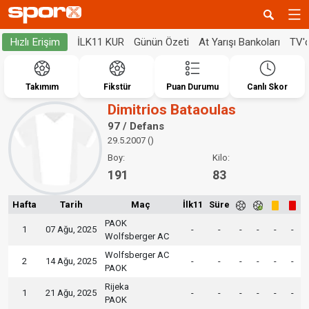
İLK11 KUR
Günün Özeti
At Yarışı Bankoları
TV'
Hızlı Erişim
Takımım
Fikstür
Puan Durumu
Canlı Skor
Dimitrios Bataoulas
97 / Defans
29.5.2007 ()
Boy:
Kilo:
191
83
Hafta
Tarih
Maç
İlk11
Süre
PAOK
1
07 Ağu, 2025
-
-
-
-
-
-
Wolfsberger AC
Wolfsberger AC
2
14 Ağu, 2025
-
-
-
-
-
-
PAOK
Rijeka
1
21 Ağu, 2025
-
-
-
-
-
-
PAOK