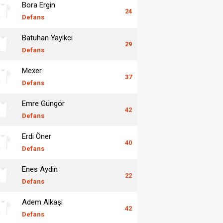
Bora Ergin
24
Defans
Batuhan Yayikci
29
Defans
Mexer
37
Defans
Emre Güngör
42
Defans
Erdi Öner
40
Defans
Enes Aydin
22
Defans
Adem Alkaşi
42
Defans