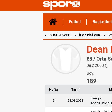
Futbol
Basketbol
GÜNÜN ÖZETİ
İLK 11'İNİ KUR
V
(YENİ) OYUNLAR
CANLI ANLATIM
Dean 
88 / Orta 
08.2.2000 ()
Boy:
189
Hafta
Tarih
M
Perugia
2
28.08.2021
Ascoli Calcio 
Ascoli Calcio 