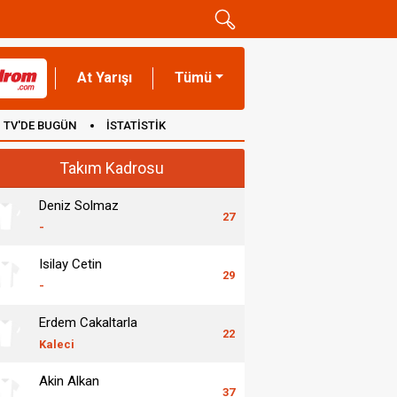
At Yarışı
Tümü
TV'DE BUGÜN
İSTATİSTİK
Takım Kadrosu
Deniz Solmaz
27
-
Isilay Cetin
29
-
Erdem Cakaltarla
22
Kaleci
Akin Alkan
37