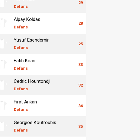
29
Defans
Alpay Koldas
28
Defans
Yusuf Esendemir
25
Defans
Fatih Kiran
33
Defans
Cedric Hountondji
32
Defans
Firat Arikan
36
Defans
Georgios Koutroubis
35
Defans