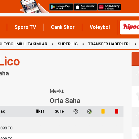
Sporx TV
Canlı Skor
Voleybol
OLEYBOL MİLLİ TAKIMLAR
SÜPER LİG
TRANSFER HABERLERİ
İNGİLTERE
Lico
Saha
Mevki:
Orta Saha
aç
İlk11
Süre
-
-
-
-
-
-
1898 FC
1898 FC