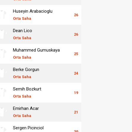
Huseyin Arabacioglu
26
Orta Saha
Dean Lico
26
Orta Saha
Muhammed Gumuskaya
25
Orta Saha
Berke Gorgun
24
Orta Saha
Semih Bozkurt
19
Orta Saha
Emirhan Acar
21
Orta Saha
Sergen Picinciol
30