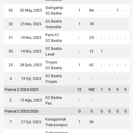
Guingamp
33
02 May, 2025
1
84
-
-
1
-
SC Bastia
SC Bastia
32
25 Nis, 2025
1
78
-
-
-
-
Grenoble
Paris FC
31
19 Nis, 2025
-
29
-
-
-
-
SC Bastia
SC Bastia
30
14 Nis, 2025
-
12
1
-
-
-
Laval
Troyes
25
28 Şub, 2025
1
62
-
-
-
-
SC Bastia
SC Bastia
4
13 Eyl, 2024
-
-
-
-
-
-
Troyes
France 2 2024/2025
12
942
1
0
5
0
SC Bastia
2
15 Ağu, 2025
-
-
-
-
-
-
Pau
France 2 2025/2026
0
0
0
0
0
0
Karagümrük
7
27 Eyl, 2025
1
90
-
-
-
-
Trabzonspor
Trabzonspor