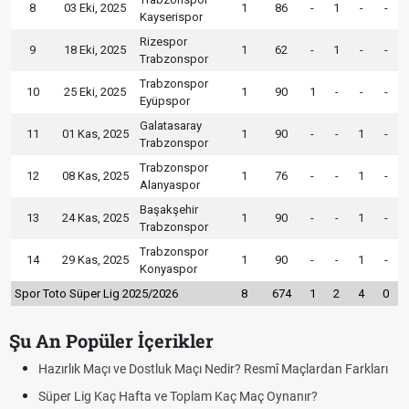
8
03 Eki, 2025
1
86
-
1
-
-
Kayserispor
Rizespor
9
18 Eki, 2025
1
62
-
1
-
-
Trabzonspor
Trabzonspor
10
25 Eki, 2025
1
90
1
-
-
-
Eyüpspor
Galatasaray
11
01 Kas, 2025
1
90
-
-
1
-
Trabzonspor
Trabzonspor
12
08 Kas, 2025
1
76
-
-
1
-
Alanyaspor
Başakşehir
13
24 Kas, 2025
1
90
-
-
1
-
Trabzonspor
Trabzonspor
14
29 Kas, 2025
1
90
-
-
1
-
Konyaspor
Spor Toto Süper Lig 2025/2026
8
674
1
2
4
0
Şu An Popüler İçerikler
Hazırlık Maçı ve Dostluk Maçı Nedir? Resmî Maçlardan Farkları
Süper Lig Kaç Hafta ve Toplam Kaç Maç Oynanır?