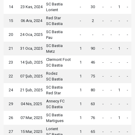
SC Bastia
14
23 Kas, 2024
-
30
-
-
1
-
Lorient
Red Star
15
06 Ara, 2024
-
2
-
-
-
-
SC Bastia
SC Bastia
20
24 Oca, 2025
-
-
-
-
-
-
Pau
SC Bastia
21
31 Oca, 2025
1
90
-
-
1
-
Metz
Clermont Foot
23
14 Şub, 2025
1
46
-
-
-
-
SC Bastia
Rodez
22
07 Şub, 2025
1
75
-
-
-
-
SC Bastia
SC Bastia
24
21 Şub, 2025
1
80
-
-
1
-
Red Star
Annecy FC
29
04 Nis, 2025
1
63
-
-
-
-
SC Bastia
SC Bastia
26
07 Mar, 2025
1
76
-
-
1
-
Martigues
Lorient
27
15 Mar, 2025
1
65
-
-
-
-
SC Bastia