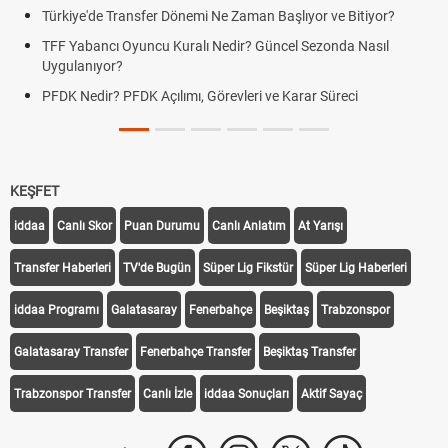
Türkiye'de Transfer Dönemi Ne Zaman Başlıyor ve Bitiyor?
TFF Yabancı Oyuncu Kuralı Nedir? Güncel Sezonda Nasıl
Uygulanıyor?
PFDK Nedir? PFDK Açılımı, Görevleri ve Karar Süreci
KEŞFET
iddaa
Canlı Skor
Puan Durumu
Canlı Anlatım
At Yarışı
Transfer Haberleri
TV'de Bugün
Süper Lig Fikstür
Süper Lig Haberleri
iddaa Programı
Galatasaray
Fenerbahçe
Beşiktaş
Trabzonspor
Galatasaray Transfer
Fenerbahçe Transfer
Beşiktaş Transfer
Trabzonspor Transfer
Canlı İzle
iddaa Sonuçları
Aktif Sayaç