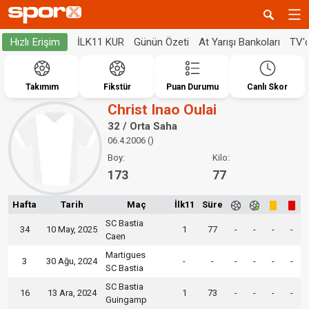
İLK11 KUR
Günün Özeti
At Yarışı Bankoları
TV'
Hızlı Erişim
Takımım
Fikstür
Puan Durumu
Canlı Skor
Christ Inao Oulai
32 / Orta Saha
06.4.2006 ()
Boy:
Kilo:
173
77
Hafta
Tarih
Maç
İlk11
Süre
SC Bastia
34
10 May, 2025
1
77
-
-
-
-
Caen
Martigues
3
30 Ağu, 2024
-
-
-
-
-
-
SC Bastia
SC Bastia
16
13 Ara, 2024
1
73
-
-
-
-
Guingamp