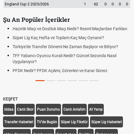
England Cup 2 2025/2026
1
62
0
0
0
0
Şu An Popüler İçerikler
Hazırlık Maçı ve Dostluk Maçı Nedir? Resmî Maçlardan Farkları
Süper Lig Kaç Hafta ve Toplam Kaç Maç Oynanır?
Türkiye'de Transfer Dönemi Ne Zaman Başlıyor ve Bitiyor?
TFF Yabancı Oyuncu Kuralı Nedir? Güncel Sezonda Nasıl
Uygulanıyor?
PFDK Nedir? PFDK Açılımı, Görevleri ve Karar Süreci
KEŞFET
iddaa
Canlı Skor
Puan Durumu
Canlı Anlatım
At Yarışı
Transfer Haberleri
TV'de Bugün
Süper Lig Fikstür
Süper Lig Haberleri