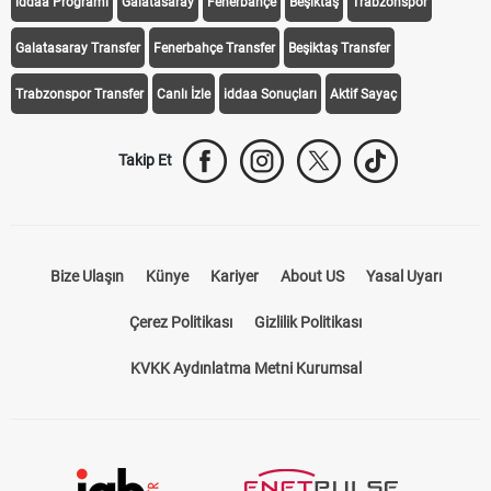
iddaa Programı
Galatasaray
Fenerbahçe
Beşiktaş
Trabzonspor
Galatasaray Transfer
Fenerbahçe Transfer
Beşiktaş Transfer
Trabzonspor Transfer
Canlı İzle
iddaa Sonuçları
Aktif Sayaç
Takip Et
Bize Ulaşın
Künye
Kariyer
About US
Yasal Uyarı
Çerez Politikası
Gizlilik Politikası
KVKK Aydınlatma Metni Kurumsal