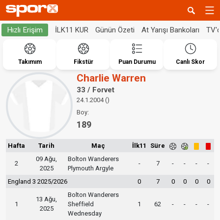
İLK11 KUR
Günün Özeti
At Yarışı Bankoları
TV'
Hızlı Erişim
Takımım
Fikstür
Puan Durumu
Canlı Skor
Charlie Warren
33 / Forvet
24.1.2004 ()
Boy:
189
Hafta
Tarih
Maç
İlk11
Süre
09 Ağu,
Bolton Wanderers
2
-
7
-
-
-
-
2025
Plymouth Argyle
England 3 2025/2026
0
7
0
0
0
0
Bolton Wanderers
13 Ağu,
1
Sheffield
1
62
-
-
-
-
2025
Wednesday