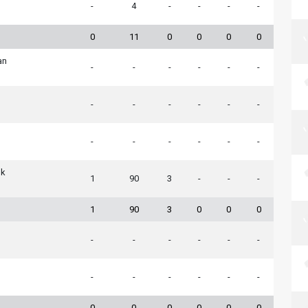
-
4
-
-
-
-
0
11
0
0
0
0
an
-
-
-
-
-
-
-
-
-
-
-
-
-
-
-
-
-
-
ık
1
90
3
-
-
-
1
90
3
0
0
0
-
-
-
-
-
-
-
-
-
-
-
-
0
0
0
0
0
0