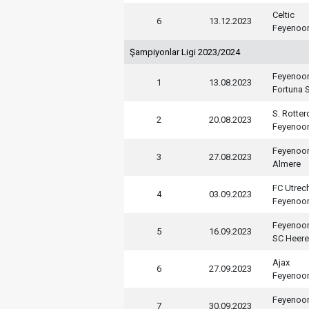
Celtic
6
13.12.2023
Feyenoo
Şampiyonlar Ligi 2023/2024
Feyenoo
1
13.08.2023
Fortuna S
S. Rotte
2
20.08.2023
Feyenoo
Feyenoo
3
27.08.2023
Almere
FC Utrec
4
03.09.2023
Feyenoo
Feyenoo
5
16.09.2023
SC Heer
Ajax
6
27.09.2023
Feyenoo
Feyenoo
7
30.09.2023