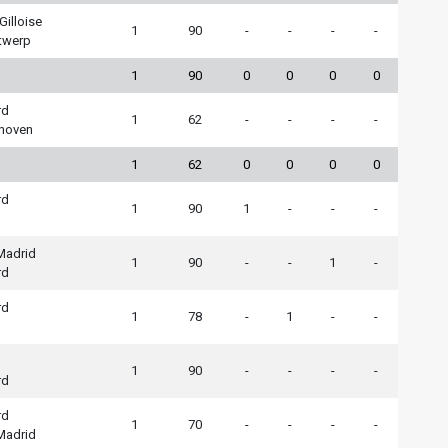
Gilloise
1
90
-
-
-
-
twerp
1
90
0
0
0
0
rd
1
62
-
-
-
-
hoven
1
62
0
0
0
0
rd
1
90
1
-
-
-
 Madrid
1
90
-
-
1
-
rd
rd
1
78
-
1
-
-
1
90
-
-
-
-
rd
rd
1
70
-
-
-
-
 Madrid