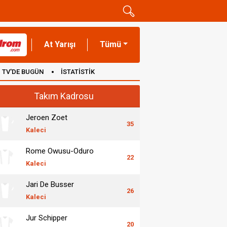
At Yarışı
Tümü
TV'DE BUGÜN
İSTATİSTİK
Takım Kadrosu
Jeroen Zoet
35
Kaleci
Rome Owusu-Oduro
22
Kaleci
Jari De Busser
26
Kaleci
Jur Schipper
20