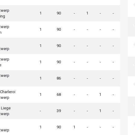
twerp
1
90
-
1
-
-
ing
twerp
1
90
-
-
-
-
n
1
90
-
-
-
-
twerp
twerp
1
90
-
-
-
-
e
twerp
1
86
-
-
-
-
Charleroi
1
68
-
-
1
-
twerp
 Liege
-
39
-
-
1
-
twerp
1
90
1
-
-
-
twerp