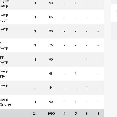
aregem
1
90
-
1
-
-
twerp
twerp
1
86
-
-
-
-
rugge
twerp
1
90
-
-
-
-
n
1
75
-
-
-
-
twerp
gge
1
90
-
-
1
-
twerp
twerp
-
63
-
1
-
-
gge
twerp
-
44
-
-
1
-
twerp
1
90
-
1
1
-
Gilloise
21
1990
1
5
8
1