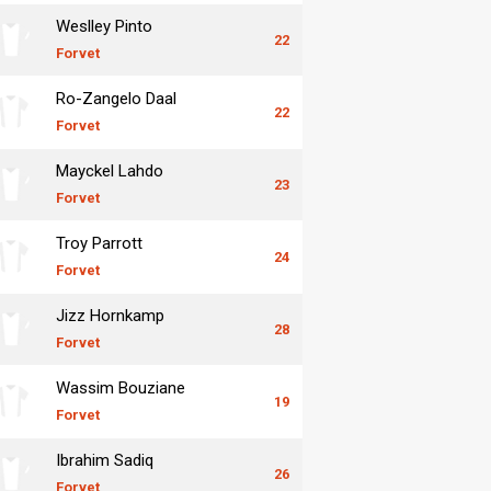
Weslley Pinto
22
Forvet
Ro-Zangelo Daal
22
Forvet
Mayckel Lahdo
23
Forvet
Troy Parrott
24
Forvet
Jizz Hornkamp
28
Forvet
Wassim Bouziane
19
Forvet
Ibrahim Sadiq
26
Forvet