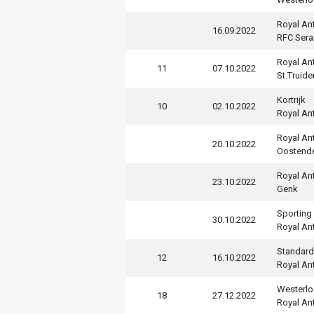
Royal An
16.09.2022
RFC Sera
Royal An
11
07.10.2022
St.Truide
Kortrijk
10
02.10.2022
Royal An
Royal An
20.10.2022
Oostend
Royal An
23.10.2022
Genk
Sporting 
30.10.2022
Royal An
Standard
12
16.10.2022
Royal An
Westerlo
18
27.12.2022
Royal An