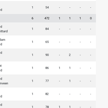
1
54
-
-
-
-
rd
6
472
1
1
1
0
rd
1
84
-
-
-
-
ittard
rdam
1
65
-
-
-
-
rd
rd
1
90
-
2
-
-
ht
1
86
1
1
-
-
rd
rd
1
77
-
1
-
-
enveen
1
82
-
-
-
-
rd
rd
1
78
1
1
-
-