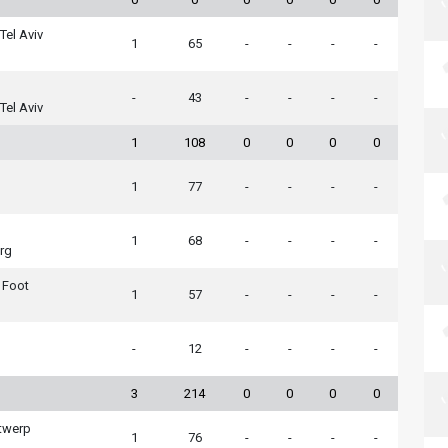
Tel Aviv
1
65
-
-
-
-
-
43
-
-
-
-
Tel Aviv
1
108
0
0
0
0
1
77
-
-
-
-
1
68
-
-
-
-
rg
 Foot
1
57
-
-
-
-
-
12
-
-
-
-
3
214
0
0
0
0
twerp
1
76
-
-
-
-