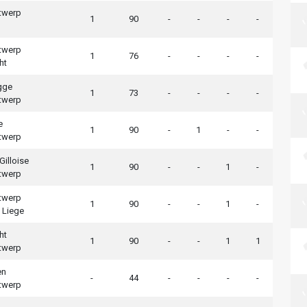
twerp
1
90
-
-
-
-
twerp
1
76
-
-
-
-
ht
gge
1
73
-
-
-
-
twerp
e
1
90
-
1
-
-
twerp
Gilloise
1
90
-
-
1
-
twerp
twerp
1
90
-
-
1
-
 Liege
ht
1
90
-
-
1
1
twerp
en
-
44
-
-
-
-
twerp