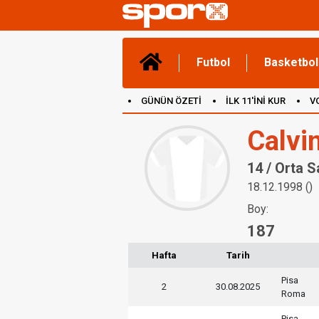
Futbol
Basketbol
GÜNÜN ÖZETİ
İLK 11'İNİ KUR
V
(YENİ) OYUNLAR
CANLI ANLATIM
Calvi
14 / Orta 
18.12.1998 ()
Boy:
187
Hafta
Tarih
Pisa
2
30.08.2025
Roma
Pisa