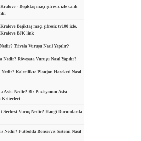
ralove - Beşiktaş maçı şifresiz izle canlı
nki
Kralove Beşiktaş maçı şifresiz tv100 izle,
Kralove BJK link
 Nedir? Trivela Vuruşu Nasıl Yapılır?
a Nedir? Röveşata Vuruşu Nasıl Yapılır?
 Nedir? Kalecilikte Plonjon Hareketi Nasıl
?
a Asist Nedir? Bir Pozisyonun Asist
 Kriterleri
t Serbest Vuruş Nedir? Hangi Durumlarda
is Nedir? Futbolda Bonservis Sistemi Nasıl