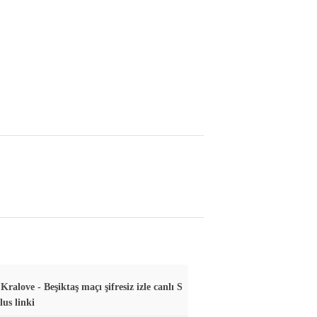
ralove - Beşiktaş maçı şifresiz izle canlı S
lus linki