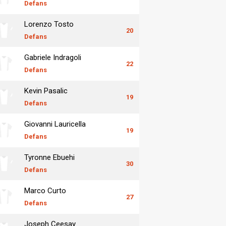
Defans
Lorenzo Tosto
20
Defans
Gabriele Indragoli
22
Defans
Kevin Pasalic
19
Defans
Giovanni Lauricella
19
Defans
Tyronne Ebuehi
30
Defans
Marco Curto
27
Defans
Joseph Ceesay