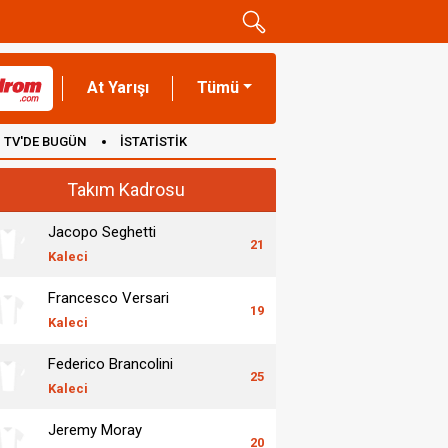
At Yarışı
Tümü
TV'DE BUGÜN
İSTATİSTİK
Takım Kadrosu
Jacopo Seghetti
21
Kaleci
Francesco Versari
19
Kaleci
Federico Brancolini
25
Kaleci
Jeremy Moray
20