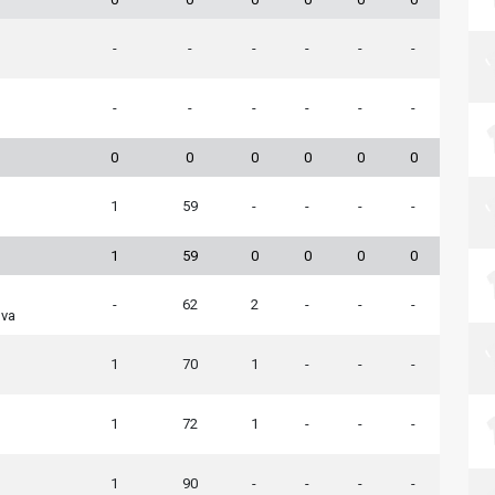
-
-
-
-
-
-
-
-
-
-
-
-
0
0
0
0
0
0
1
59
-
-
-
-
1
59
0
0
0
0
-
62
2
-
-
-
ova
1
70
1
-
-
-
1
72
1
-
-
-
1
90
-
-
-
-