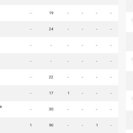
-
19
-
-
-
-
-
24
-
-
-
-
-
-
-
-
-
-
-
-
-
-
-
-
-
22
-
-
-
-
-
17
1
-
-
-
la
-
30
-
-
-
-
1
90
-
-
1
-