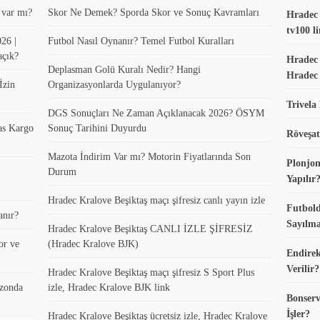
t var mı?
Skor Ne Demek? Sporda Skor ve Sonuç Kavramları
Hradec K
tv100 li
26 |
Futbol Nasıl Oynanır? Temel Futbol Kuralları
açık?
Hradec 
Deplasman Golü Kuralı Nedir? Hangi
Hradec 
İzin
Organizasyonlarda Uygulanıyor?
Trivela
DGS Sonuçları Ne Zaman Açıklanacak 2026? ÖSYM
as Kargo
Sonuç Tarihini Duyurdu
Röveşat
Mazota İndirim Var mı? Motorin Fiyatlarında Son
Plonjon
Durum
Yapılır
Hradec Kralove Beşiktaş maçı şifresiz canlı yayın izle
Futbold
anır?
Sayılma
Hradec Kralove Beşiktaş CANLI İZLE ŞİFRESİZ
or ve
(Hradec Kralove BJK)
Endirek
Verilir?
Hradec Kralove Beşiktaş maçı şifresiz S Sport Plus
ezonda
izle, Hradec Kralove BJK link
Bonserv
İşler?
Hradec Kralove Beşiktaş ücretsiz izle, Hradec Kralove