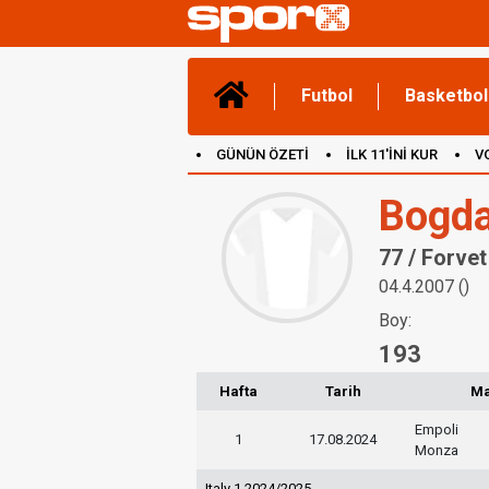
Futbol
Basketbol
GÜNÜN ÖZETİ
İLK 11'İNİ KUR
V
(YENİ) OYUNLAR
CANLI ANLATIM
Bogd
77 / Forvet
04.4.2007 ()
Boy:
193
Hafta
Tarih
M
Empoli
1
17.08.2024
Monza
Italy 1 2024/2025