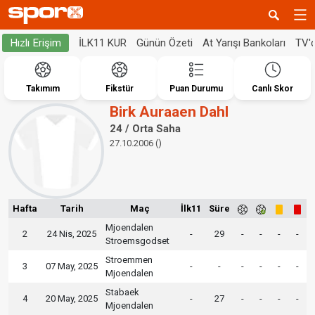
İLK11 KUR
Günün Özeti
At Yarışı Bankoları
TV'
Hızlı Erişim
Takımım
Fikstür
Puan Durumu
Canlı Skor
Birk Auraaen Dahl
24 / Orta Saha
27.10.2006 ()
Hafta
Tarih
Maç
İlk11
Süre
Mjoendalen
2
24 Nis, 2025
-
29
-
-
-
-
Stroemsgodset
Stroemmen
3
07 May, 2025
-
-
-
-
-
-
Mjoendalen
Stabaek
4
20 May, 2025
-
27
-
-
-
-
Mjoendalen