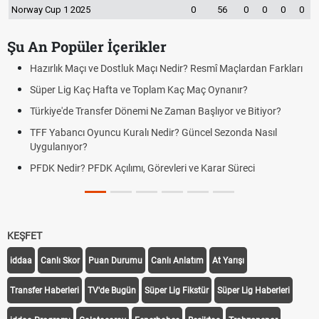
Norway Cup 1 2025
0
56
0
0
0
0
Şu An Popüler İçerikler
Hazırlık Maçı ve Dostluk Maçı Nedir? Resmî Maçlardan Farkları
Süper Lig Kaç Hafta ve Toplam Kaç Maç Oynanır?
Türkiye'de Transfer Dönemi Ne Zaman Başlıyor ve Bitiyor?
TFF Yabancı Oyuncu Kuralı Nedir? Güncel Sezonda Nasıl
Uygulanıyor?
PFDK Nedir? PFDK Açılımı, Görevleri ve Karar Süreci
KEŞFET
iddaa
Canlı Skor
Puan Durumu
Canlı Anlatım
At Yarışı
Transfer Haberleri
TV'de Bugün
Süper Lig Fikstür
Süper Lig Haberleri