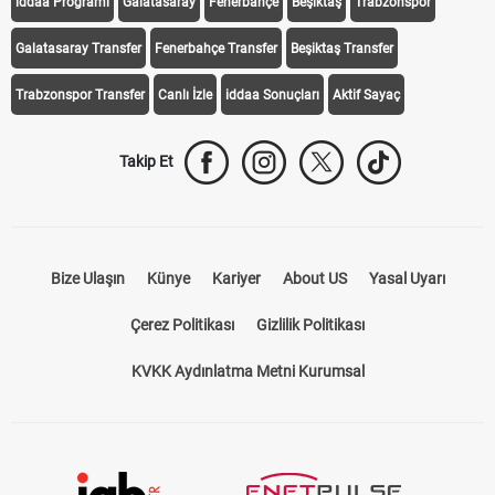
iddaa Programı
Galatasaray
Fenerbahçe
Beşiktaş
Trabzonspor
Galatasaray Transfer
Fenerbahçe Transfer
Beşiktaş Transfer
Trabzonspor Transfer
Canlı İzle
iddaa Sonuçları
Aktif Sayaç
Takip Et
Bize Ulaşın
Künye
Kariyer
About US
Yasal Uyarı
Çerez Politikası
Gizlilik Politikası
KVKK Aydınlatma Metni Kurumsal