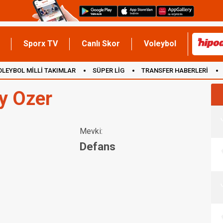
Sporx TV
Canlı Skor
Voleybol
OLEYBOL MİLLİ TAKIMLAR
SÜPER LİG
TRANSFER HABERLERİ
İNGİLTERE
y Ozer
Mevki:
Defans