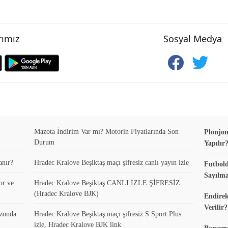
ımız
Sosyal Medya
Mazota İndirim Var mı? Motorin Fiyatlarında Son
Plonjon
Durum
Yapılır
anır?
Hradec Kralove Beşiktaş maçı şifresiz canlı yayın izle
Futbold
Sayılma
or ve
Hradec Kralove Beşiktaş CANLI İZLE ŞİFRESİZ
(Hradec Kralove BJK)
Endirek
Verilir?
ezonda
Hradec Kralove Beşiktaş maçı şifresiz S Sport Plus
izle, Hradec Kralove BJK link