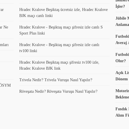
Bonserv
İşler?
rar
Hradec Kralove Beşiktaş ücretsiz izle, Hradec Kralove
BJK maçı canlı linki
Jübile 
Anlama
ar Ne
Hradec Kralove - Beşiktaş maçı şifresiz izle canlı S
Sport Plus linki
Futbold
Averaj 
mları
Hradec Kralove - Beşiktaş maçı şifresiz izle canlı
tv100 linki
Futbold
Olur?
Hradec Kralove Beşiktaş maçı şifresiz tv100 izle,
Hradec Kralove BJK link
Açık Li
Dönem K
Trivela Nedir? Trivela Vuruşu Nasıl Yapılır?
? ÖSYM
Motorin
Röveşata Nedir? Röveşata Vuruşu Nasıl Yapılır?
Beklene
Fındık 
Alım Fi