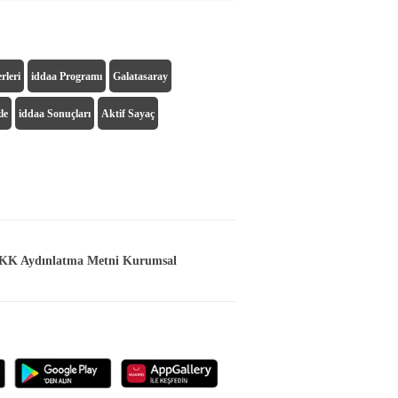
rleri
iddaa Programı
Galatasaray
le
iddaa Sonuçları
Aktif Sayaç
K Aydınlatma Metni Kurumsal