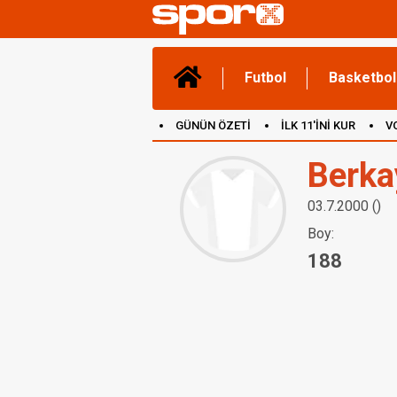
Futbol
Basketbol
GÜNÜN ÖZETİ
İLK 11'İNİ KUR
V
(YENİ) OYUNLAR
CANLI ANLATIM
Berka
03.7.2000 ()
Boy:
188