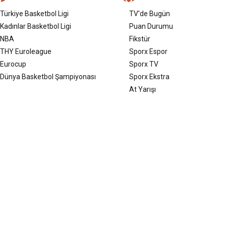
Türkiye Basketbol Ligi
TV'de Bugün
Kadınlar Basketbol Ligi
Puan Durumu
NBA
Fikstür
THY Euroleague
Sporx Espor
Eurocup
Sporx TV
Dünya Basketbol Şampiyonası
Sporx Ekstra
At Yarışı