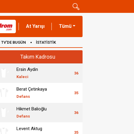
At Yarışı
Tümü
TV'DE BUGÜN
İSTATİSTİK
Takım Kadrosu
Ersin Aydin
36
Kaleci
Berat Çetinkaya
35
Defans
Hikmet Balioğlu
36
Defans
Levent Aktug
35