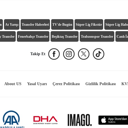
ım
At Yarışı
Transfer Haberleri
TV'de Bugün
Süper Lig Fikstür
Süper Lig Habe
y Transfer
Fenerbahçe Transfer
Beşiktaş Transfer
Trabzonspor Transfer
Canlı İz
Takip Et
About US
Yasal Uyarı
Çerez Politikası
Gizlilik Politikası
KVK