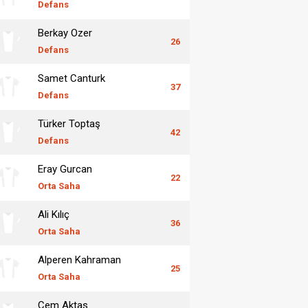
Defans
Berkay Ozer
26
Defans
Samet Canturk
37
Defans
Türker Toptaş
42
Defans
Eray Gurcan
22
Orta Saha
Ali Kılıç
36
Orta Saha
Alperen Kahraman
25
Orta Saha
Cem Aktas