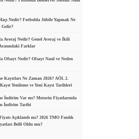
is Nedir? Futbolda Bonservis Sistemi Nasıl
Maçı Nedir? Futbolda Jübile Yapmak Ne
 Gelir?
a Averaj Nedir? Genel Averaj ve İkili
Arasındaki Farklar
a Ofsayt Nedir? Ofsayt Nasıl ve Neden
se Kayıtları Ne Zaman 2026? AÖL 2.
ayıt Yenileme ve Yeni Kayıt Tarihleri
e İndirim Var mı? Motorin Fiyatlarında
n İndirim Tarihi
Fiyatı Açıklandı mı? 2026 TMO Fındık
yatları Belli Oldu mu?