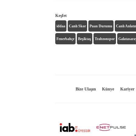
Keşfet
iddaa
Canlı Skor
Puan Durumu
Canlı Anlat
Fenerbahçe
Beşiktaş
Trabzonspor
Galatasara
Bize Ulaşın
Künye
Kariyer