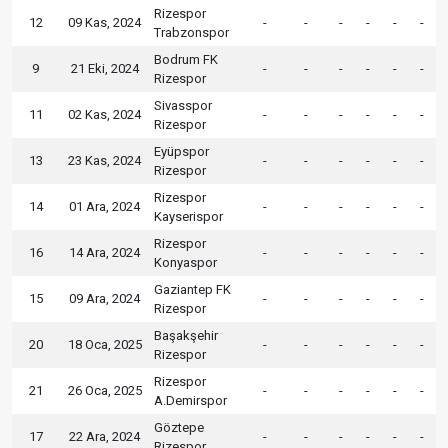
Rizespor
12
09 Kas, 2024
-
-
-
-
-
-
Trabzonspor
Bodrum FK
9
21 Eki, 2024
-
-
-
-
-
-
Rizespor
Sivasspor
11
02 Kas, 2024
-
-
-
-
-
-
Rizespor
Eyüpspor
13
23 Kas, 2024
-
-
-
-
-
-
Rizespor
Rizespor
14
01 Ara, 2024
-
-
-
-
-
-
Kayserispor
Rizespor
16
14 Ara, 2024
-
-
-
-
-
-
Konyaspor
Gaziantep FK
15
09 Ara, 2024
-
-
-
-
-
-
Rizespor
Başakşehir
20
18 Oca, 2025
-
-
-
-
-
-
Rizespor
Rizespor
21
26 Oca, 2025
-
-
-
-
-
-
A.Demirspor
Göztepe
17
22 Ara, 2024
-
-
-
-
-
-
Rizespor