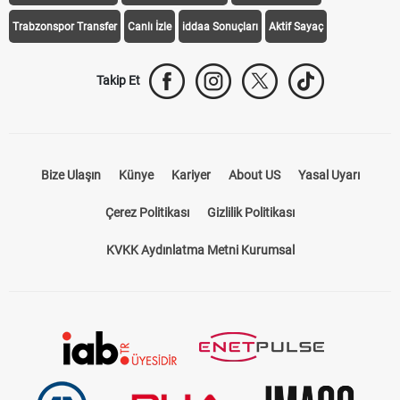
Trabzonspor Transfer
Canlı İzle
iddaa Sonuçları
Aktif Sayaç
Takip Et
Bize Ulaşın
Künye
Kariyer
About US
Yasal Uyarı
Çerez Politikası
Gizlilik Politikası
KVKK Aydınlatma Metni Kurumsal