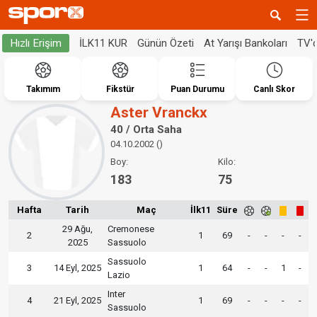
İLK11 KUR
Günün Özeti
At Yarışı Bankoları
TV'
Hızlı Erişim
Takımım
Fikstür
Puan Durumu
Canlı Skor
Aster Vranckx
40 / Orta Saha
04.10.2002 ()
Boy:
Kilo:
183
75
Hafta
Tarih
Maç
İlk11
Süre
29 Ağu,
Cremonese
2
1
69
-
-
-
-
2025
Sassuolo
Sassuolo
3
14 Eyl, 2025
1
64
-
-
1
-
Lazio
Inter
4
21 Eyl, 2025
1
69
-
-
-
-
Sassuolo