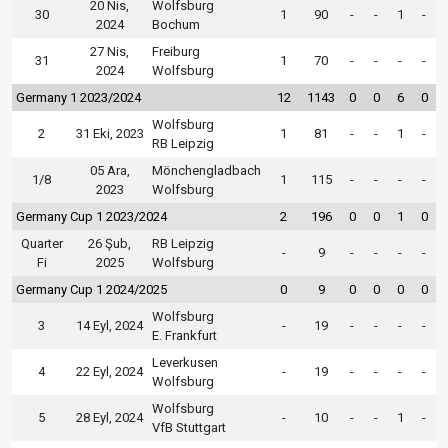
20 Nis,
Wolfsburg
30
1
90
-
-
1
-
2024
Bochum
27 Nis,
Freiburg
31
1
70
-
-
-
-
2024
Wolfsburg
Germany 1 2023/2024
12
1143
0
0
6
0
Wolfsburg
2
31 Eki, 2023
1
81
-
-
1
-
RB Leipzig
05 Ara,
Mönchengladbach
1/8
1
115
-
-
-
-
2023
Wolfsburg
Germany Cup 1 2023/2024
2
196
0
0
1
0
Quarter
26 Şub,
RB Leipzig
-
9
-
-
-
-
Fi
2025
Wolfsburg
Germany Cup 1 2024/2025
0
9
0
0
0
0
Wolfsburg
3
14 Eyl, 2024
-
19
-
-
-
-
E. Frankfurt
Leverkusen
4
22 Eyl, 2024
-
19
-
-
-
-
Wolfsburg
Wolfsburg
5
28 Eyl, 2024
-
10
-
-
1
-
VfB Stuttgart