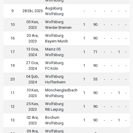
Wolfsburg
Augsburg
9
28 Eki, 2023
-
-
-
-
-
-
Wolfsburg
05 Kas,
Wolfsburg
10
1
90
-
-
-
-
2023
Werder Bremen
20 Ara,
Wolfsburg
16
1
90
-
-
-
-
2023
Bayern Munih
13 Oca,
Mainz 05
17
1
71
-
-
1
-
2024
Wolfsburg
27 Oca,
Wolfsburg
19
1
90
-
-
-
-
2024
FC Köln
04 Şub,
Wolfsburg
20
1
55
-
-
-
-
2024
Hoffenheim
10 Kas,
Mönchengladbach
11
1
90
-
-
1
-
2023
Wolfsburg
25 Kas,
Wolfsburg
12
1
90
-
-
-
-
2023
RB Leipzig
02 Ara,
Bochum
13
1
90
-
-
1
-
2023
Wolfsburg
09 Ara,
Wolfsburg