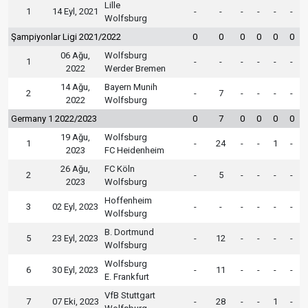
Lille
1
14 Eyl, 2021
-
-
-
-
-
-
Wolfsburg
Şampiyonlar Ligi 2021/2022
0
0
0
0
0
0
06 Ağu,
Wolfsburg
1
-
-
-
-
-
-
2022
Werder Bremen
14 Ağu,
Bayern Munih
2
-
7
-
-
-
-
2022
Wolfsburg
Germany 1 2022/2023
0
7
0
0
0
0
19 Ağu,
Wolfsburg
1
-
24
-
-
1
-
2023
FC Heidenheim
26 Ağu,
FC Köln
2
-
5
-
-
-
-
2023
Wolfsburg
Hoffenheim
3
02 Eyl, 2023
-
-
-
-
-
-
Wolfsburg
B. Dortmund
5
23 Eyl, 2023
-
12
-
-
-
-
Wolfsburg
Wolfsburg
6
30 Eyl, 2023
-
11
-
-
-
-
E. Frankfurt
VfB Stuttgart
7
07 Eki, 2023
-
28
-
-
1
-