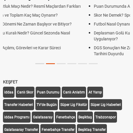
Puan Durumunda AG, OM ve Diğer Kısaltmalar Ne Anlama Gelir?
Skor Ne Demek? Sporda Skor ve Sonuç Kavramları
Futbol Nasıl Oynanır? Temel Futbol Kuralları
Deplasman Golü Kuralı Nedir? Hangi Organizasyonlarda
Uygulanıyor?
DGS Sonuçları Ne Zaman Açıklanacak 2026? ÖSYM Sonuç
Tarihini Duyurdu
KEŞFET
iddaa
Canlı Skor
Puan Durumu
Canlı Anlatım
At Yarışı
Transfer Haberleri
TV'de Bugün
Süper Lig Fikstür
Süper Lig Haberleri
iddaa Programı
Galatasaray
Fenerbahçe
Beşiktaş
Trabzonspor
Galatasaray Transfer
Fenerbahçe Transfer
Beşiktaş Transfer