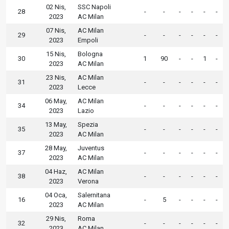
02 Nis,
SSC Napoli
28
-
-
-
-
-
-
2023
AC Milan
07 Nis,
AC Milan
29
-
-
-
-
-
-
2023
Empoli
15 Nis,
Bologna
30
1
90
-
-
1
-
2023
AC Milan
23 Nis,
AC Milan
31
-
-
-
-
-
-
2023
Lecce
06 May,
AC Milan
34
-
-
-
-
-
-
2023
Lazio
13 May,
Spezia
35
-
-
-
-
-
-
2023
AC Milan
28 May,
Juventus
37
-
-
-
-
-
-
2023
AC Milan
04 Haz,
AC Milan
38
-
-
-
-
-
-
2023
Verona
04 Oca,
Salernitana
16
-
5
-
-
-
-
2023
AC Milan
29 Nis,
Roma
32
-
-
-
-
-
-
2023
AC Milan