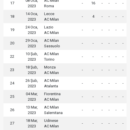
08 Oca,
AC Milan
17
-
16
-
-
-
-
2023
Roma
14 Oca,
Lecce
18
-
4
-
-
-
-
2023
AC Milan
24 Oca,
Lazio
19
-
-
-
-
-
-
2023
AC Milan
29 Oca,
AC Milan
20
-
-
-
-
-
-
2023
Sassuolo
10 Şub,
AC Milan
22
-
-
-
-
-
-
2023
Torino
18 Şub,
Monza
23
-
-
-
-
-
-
2023
AC Milan
26 Şub,
AC Milan
24
-
-
-
-
-
-
2023
Atalanta
04 Mar,
Fiorentina
25
-
-
-
-
-
-
2023
AC Milan
13 Mar,
AC Milan
26
-
-
-
-
-
-
2023
Salernitana
18 Mar,
Udinese
27
-
-
-
-
-
-
2023
AC Milan