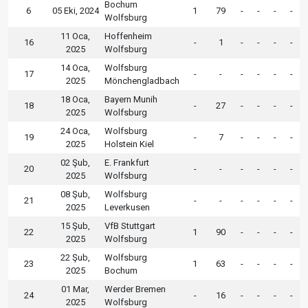
Bochum
6
05 Eki, 2024
1
79
-
-
-
-
Wolfsburg
11 Oca,
Hoffenheim
16
-
1
-
-
-
-
2025
Wolfsburg
14 Oca,
Wolfsburg
17
-
-
-
-
-
-
2025
Mönchengladbach
18 Oca,
Bayern Munih
18
-
27
-
-
-
-
2025
Wolfsburg
24 Oca,
Wolfsburg
19
-
7
-
-
-
-
2025
Holstein Kiel
02 Şub,
E. Frankfurt
20
-
-
-
-
-
-
2025
Wolfsburg
08 Şub,
Wolfsburg
21
-
-
-
-
-
-
2025
Leverkusen
15 Şub,
VfB Stuttgart
22
1
90
-
-
-
-
2025
Wolfsburg
22 Şub,
Wolfsburg
23
1
63
-
-
-
-
2025
Bochum
01 Mar,
Werder Bremen
24
-
16
-
-
-
-
2025
Wolfsburg