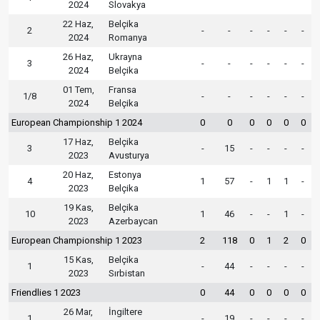
2024
Slovakya
22 Haz,
Belçika
2
-
-
-
-
-
-
2024
Romanya
26 Haz,
Ukrayna
3
-
-
-
-
-
-
2024
Belçika
01 Tem,
Fransa
1/8
-
-
-
-
-
-
2024
Belçika
European Championship 1 2024
0
0
0
0
0
0
17 Haz,
Belçika
3
-
15
-
-
-
-
2023
Avusturya
20 Haz,
Estonya
4
1
57
-
1
1
-
2023
Belçika
19 Kas,
Belçika
10
1
46
-
-
1
-
2023
Azerbaycan
European Championship 1 2023
2
118
0
1
2
0
15 Kas,
Belçika
1
-
44
-
-
-
-
2023
Sırbistan
Friendlies 1 2023
0
44
0
0
0
0
26 Mar,
İngiltere
1
-
19
-
-
-
-