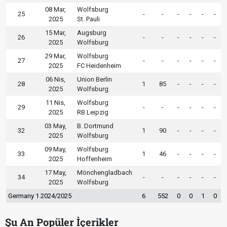
08 Mar,
Wolfsburg
25
-
-
-
-
-
-
2025
St. Pauli
15 Mar,
Augsburg
26
-
-
-
-
-
-
2025
Wolfsburg
29 Mar,
Wolfsburg
27
-
-
-
-
-
-
2025
FC Heidenheim
06 Nis,
Union Berlin
28
1
85
-
-
-
-
2025
Wolfsburg
11 Nis,
Wolfsburg
29
-
-
-
-
-
-
2025
RB Leipzig
03 May,
B. Dortmund
32
1
90
-
-
-
-
2025
Wolfsburg
09 May,
Wolfsburg
33
1
46
-
-
-
-
2025
Hoffenheim
17 May,
Mönchengladbach
34
-
-
-
-
-
-
2025
Wolfsburg
Germany 1 2024/2025
6
552
0
0
1
0
Şu An Popüler İçerikler