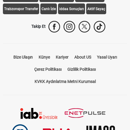
Trabzonspor Transfer
Canlı İzle
iddaa Sonuçları
Aktif Sayaç
Takip Et
Bize Ulaşın
Künye
Kariyer
About US
Yasal Uyarı
Çerez Politikası
Gizlilik Politikası
KVKK Aydınlatma Metni Kurumsal