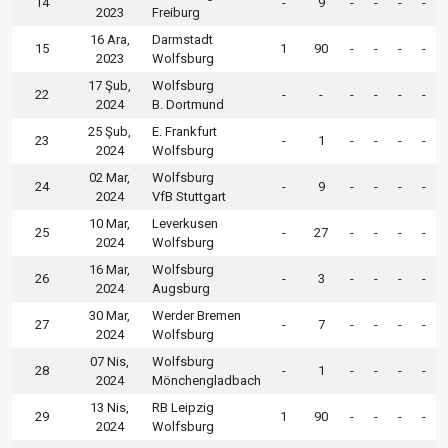
14
-
9
-
-
-
-
2023
Freiburg
16 Ara,
Darmstadt
15
1
90
-
-
-
-
2023
Wolfsburg
17 Şub,
Wolfsburg
22
-
-
-
-
-
-
2024
B. Dortmund
25 Şub,
E. Frankfurt
23
-
1
-
-
-
-
2024
Wolfsburg
02 Mar,
Wolfsburg
24
-
9
-
-
-
-
2024
VfB Stuttgart
10 Mar,
Leverkusen
25
-
27
-
-
-
-
2024
Wolfsburg
16 Mar,
Wolfsburg
26
-
3
-
-
-
-
2024
Augsburg
30 Mar,
Werder Bremen
27
-
7
-
-
-
-
2024
Wolfsburg
07 Nis,
Wolfsburg
28
-
1
-
-
-
-
2024
Mönchengladbach
13 Nis,
RB Leipzig
29
1
90
-
-
-
-
2024
Wolfsburg