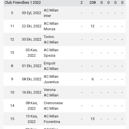
Club Friendlies 1 2022
2
208
0
0
0
0
AC Milan
5
03 Eyl, 2022
-
-
-
-
-
-
Inter
AC Milan
11
22 Eki, 2022
-
12
-
-
-
-
Monza
Torino
12
30 Eki, 2022
-
-
-
-
-
-
AC Milan
05 Kas,
AC Milan
13
-
-
-
-
-
-
2022
Spezia
Empoli
8
01 Eki, 2022
-
-
-
-
-
-
AC Milan
AC Milan
9
08 Eki, 2022
-
6
-
-
-
-
Juventus
Verona
10
16 Eki, 2022
-
-
-
-
-
-
AC Milan
08 Kas,
Cremonese
14
-
-
-
-
-
-
2022
AC Milan
13 Kas,
AC Milan
15
-
15
-
-
-
-
2022
Fiorentina