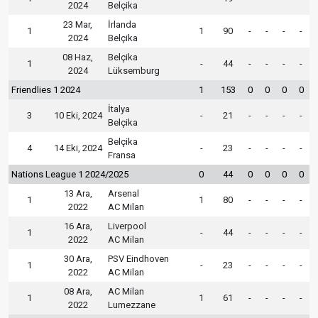
2024
Belçika
23 Mar,
İrlanda
1
1
90
-
-
-
-
2024
Belçika
08 Haz,
Belçika
1
-
44
-
-
-
-
2024
Lüksemburg
Friendlies 1 2024
1
153
0
0
0
0
İtalya
3
10 Eki, 2024
-
21
-
-
-
-
Belçika
Belçika
4
14 Eki, 2024
-
23
-
-
-
-
Fransa
Nations League 1 2024/2025
0
44
0
0
0
0
13 Ara,
Arsenal
1
1
80
-
-
-
-
2022
AC Milan
16 Ara,
Liverpool
1
-
44
-
-
-
-
2022
AC Milan
30 Ara,
PSV Eindhoven
1
-
23
-
-
-
-
2022
AC Milan
08 Ara,
AC Milan
1
1
61
-
-
-
-
2022
Lumezzane