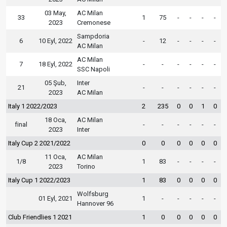
03 May,
AC Milan
33
1
75
-
-
-
-
2023
Cremonese
Sampdoria
6
10 Eyl, 2022
-
12
-
-
-
-
AC Milan
AC Milan
7
18 Eyl, 2022
-
-
-
-
-
-
SSC Napoli
05 Şub,
Inter
21
-
-
-
-
-
-
2023
AC Milan
Italy 1 2022/2023
2
235
0
0
1
0
18 Oca,
AC Milan
final
-
-
-
-
-
-
2023
Inter
Italy Cup 2 2021/2022
0
0
0
0
0
0
11 Oca,
AC Milan
1/8
1
83
-
-
-
-
2023
Torino
Italy Cup 1 2022/2023
1
83
0
0
0
0
Wolfsburg
01 Eyl, 2021
1
-
-
-
-
-
Hannover 96
Club Friendlies 1 2021
1
0
0
0
0
0