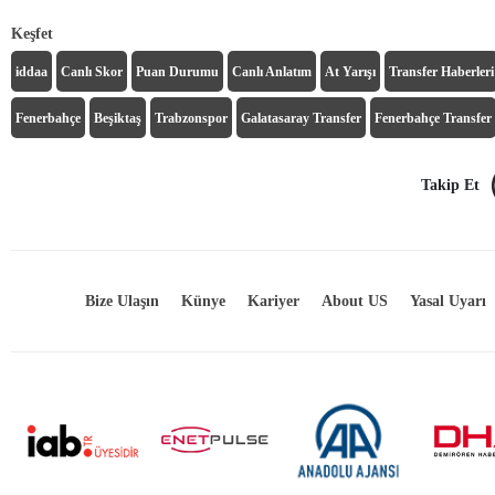
Keşfet
iddaa
Canlı Skor
Puan Durumu
Canlı Anlatım
At Yarışı
Transfer Haberleri
Fenerbahçe
Beşiktaş
Trabzonspor
Galatasaray Transfer
Fenerbahçe Transfer
Takip Et
Bize Ulaşın
Künye
Kariyer
About US
Yasal Uyarı