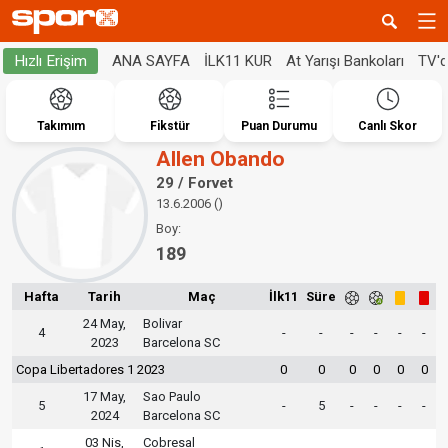
ANA SAYFA
İLK11 KUR
At Yarışı Bankoları
TV'
Hızlı Erişim
Takımım
Fikstür
Puan Durumu
Canlı Skor
Allen Obando
29 / Forvet
13.6.2006 ()
Boy:
189
Hafta
Tarih
Maç
İlk11
Süre
24 May,
Bolivar
4
-
-
-
-
-
-
2023
Barcelona SC
Copa Libertadores 1 2023
0
0
0
0
0
0
17 May,
Sao Paulo
5
-
5
-
-
-
-
2024
Barcelona SC
03 Nis,
Cobresal