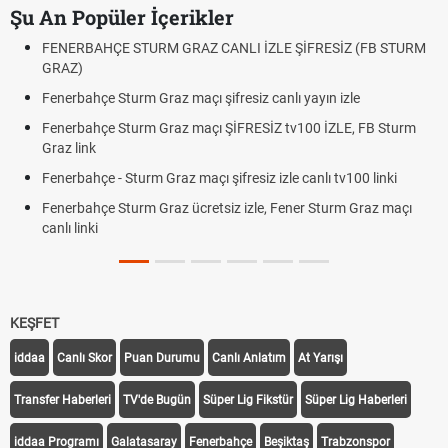
Şu An Popüler İçerikler
FENERBAHÇE STURM GRAZ CANLI İZLE ŞİFRESİZ (FB STURM
GRAZ)
Fenerbahçe Sturm Graz maçı şifresiz canlı yayın izle
Fenerbahçe Sturm Graz maçı ŞİFRESİZ tv100 İZLE, FB Sturm
Graz link
Fenerbahçe - Sturm Graz maçı şifresiz izle canlı tv100 linki
Fenerbahçe Sturm Graz ücretsiz izle, Fener Sturm Graz maçı
canlı linki
KEŞFET
iddaa
Canlı Skor
Puan Durumu
Canlı Anlatım
At Yarışı
Transfer Haberleri
TV'de Bugün
Süper Lig Fikstür
Süper Lig Haberleri
iddaa Programı
Galatasaray
Fenerbahçe
Beşiktaş
Trabzonspor