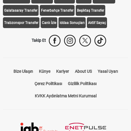
Galatasaray Transfer
Fenerbahçe Transfer
Beşiktaş Transfer
Trabzonspor Transfer
Canlı İzle
iddaa Sonuçları
Aktif Sayaç
Takip Et
Bize Ulaşın
Künye
Kariyer
About US
Yasal Uyarı
Çerez Politikası
Gizlilik Politikası
KVKK Aydınlatma Metni Kurumsal