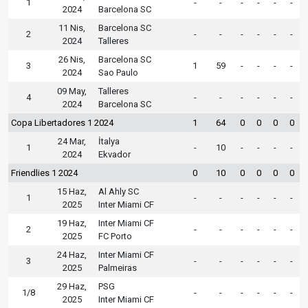
1
-
-
-
-
-
-
2024
Barcelona SC
11 Nis,
Barcelona SC
2
-
-
-
-
-
-
2024
Talleres
26 Nis,
Barcelona SC
3
1
59
-
-
-
-
2024
Sao Paulo
09 May,
Talleres
4
-
-
-
-
-
-
2024
Barcelona SC
Copa Libertadores 1 2024
1
64
0
0
0
0
24 Mar,
İtalya
1
-
10
-
-
-
-
2024
Ekvador
Friendlies 1 2024
0
10
0
0
0
0
15 Haz,
Al Ahly SC
1
-
-
-
-
-
-
2025
Inter Miami CF
19 Haz,
Inter Miami CF
2
-
-
-
-
-
-
2025
FC Porto
24 Haz,
Inter Miami CF
3
-
-
-
-
-
-
2025
Palmeiras
29 Haz,
PSG
1/8
-
-
-
-
-
-
2025
Inter Miami CF