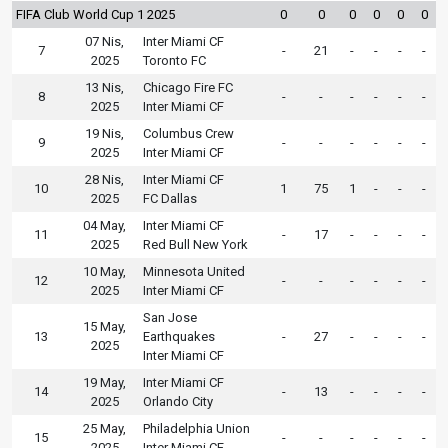
FIFA Club World Cup 1 2025
0
0
0
0
0
0
07 Nis,
Inter Miami CF
7
-
21
-
-
-
-
2025
Toronto FC
13 Nis,
Chicago Fire FC
8
-
-
-
-
-
-
2025
Inter Miami CF
19 Nis,
Columbus Crew
9
-
-
-
-
-
-
2025
Inter Miami CF
28 Nis,
Inter Miami CF
10
1
75
1
-
-
-
2025
FC Dallas
04 May,
Inter Miami CF
11
-
17
-
-
-
-
2025
Red Bull New York
10 May,
Minnesota United
12
-
-
-
-
-
-
2025
Inter Miami CF
San Jose
15 May,
13
Earthquakes
-
27
-
-
-
-
2025
Inter Miami CF
19 May,
Inter Miami CF
14
-
13
-
-
-
-
2025
Orlando City
25 May,
Philadelphia Union
15
-
-
-
-
-
-
2025
Inter Miami CF