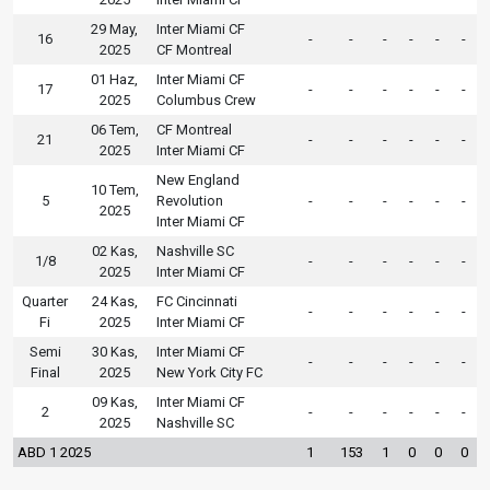
29 May,
Inter Miami CF
16
-
-
-
-
-
-
2025
CF Montreal
01 Haz,
Inter Miami CF
17
-
-
-
-
-
-
2025
Columbus Crew
06 Tem,
CF Montreal
21
-
-
-
-
-
-
2025
Inter Miami CF
New England
10 Tem,
5
Revolution
-
-
-
-
-
-
2025
Inter Miami CF
02 Kas,
Nashville SC
1/8
-
-
-
-
-
-
2025
Inter Miami CF
Quarter
24 Kas,
FC Cincinnati
-
-
-
-
-
-
Fi
2025
Inter Miami CF
Semi
30 Kas,
Inter Miami CF
-
-
-
-
-
-
Final
2025
New York City FC
09 Kas,
Inter Miami CF
2
-
-
-
-
-
-
2025
Nashville SC
ABD 1 2025
1
153
1
0
0
0