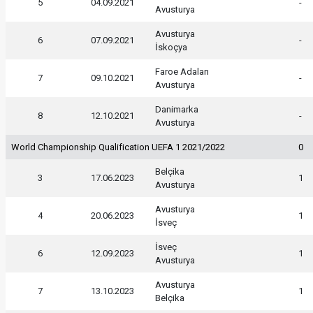
5
04.09.2021
-
Avusturya
Avusturya
6
07.09.2021
-
İskoçya
Faroe Adaları
7
09.10.2021
-
Avusturya
Danimarka
8
12.10.2021
-
Avusturya
World Championship Qualification UEFA 1 2021/2022
0
Belçika
3
17.06.2023
1
Avusturya
Avusturya
4
20.06.2023
1
İsveç
İsveç
6
12.09.2023
1
Avusturya
Avusturya
7
13.10.2023
1
Belçika