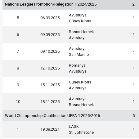
Nations League Promotion/Relegation 1 2024/2025
2
Avusturya
5
06.09.2025
1
Güney Kıbrıs
Bosna Hersek
6
09.09.2025
1
Avusturya
Avusturya
7
09.10.2025
-
San Marino
Romanya
8
12.10.2025
1
Avusturya
Güney Kıbrıs
9
15.11.2025
1
Avusturya
Avusturya
10
18.11.2025
1
Bosna Hersek
World Championship Qualification UEFA 1 2025/2026
5
LASK
1
19.08.2021
1
St. Johnstone