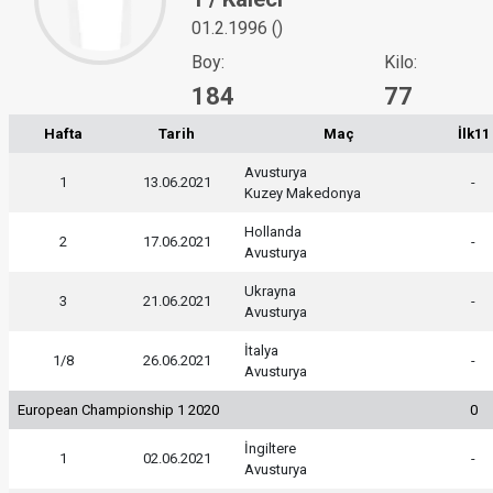
01.2.1996 ()
Boy:
Kilo:
184
77
Hafta
Tarih
Maç
İlk11
Avusturya
1
13.06.2021
-
Kuzey Makedonya
Hollanda
2
17.06.2021
-
Avusturya
Ukrayna
3
21.06.2021
-
Avusturya
İtalya
1/8
26.06.2021
-
Avusturya
European Championship 1 2020
0
İngiltere
1
02.06.2021
-
Avusturya