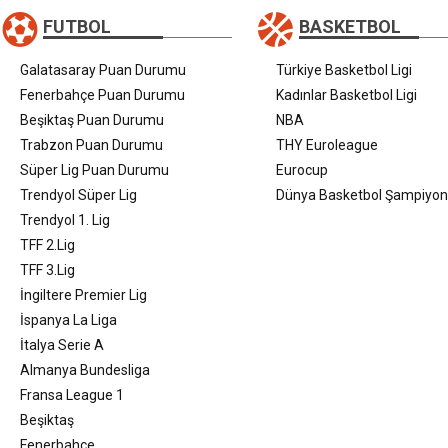
FUTBOL
BASKETBOL
Galatasaray Puan Durumu
Türkiye Basketbol Ligi
Fenerbahçe Puan Durumu
Kadınlar Basketbol Ligi
Beşiktaş Puan Durumu
NBA
Trabzon Puan Durumu
THY Euroleague
Süper Lig Puan Durumu
Eurocup
Trendyol Süper Lig
Dünya Basketbol Şampiyon
Trendyol 1. Lig
TFF 2.Lig
TFF 3.Lig
İngiltere Premier Lig
İspanya La Liga
İtalya Serie A
Almanya Bundesliga
Fransa League 1
Beşiktaş
Fenerbahçe