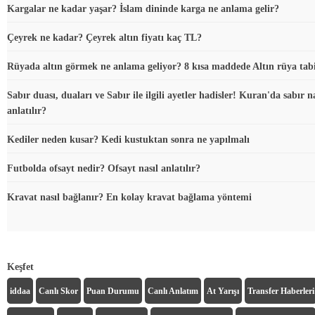
Kargalar ne kadar yaşar? İslam dininde karga ne anlama gelir?
Çeyrek ne kadar? Çeyrek altın fiyatı kaç TL?
Rüyada altın görmek ne anlama geliyor? 8 kısa maddede Altın rüya tabi
Sabır duası, duaları ve Sabır ile ilgili ayetler hadisler! Kuran'da sabır na
anlatılır?
Kediler neden kusar? Kedi kustuktan sonra ne yapılmalı
Futbolda ofsayt nedir? Ofsayt nasıl anlatılır?
Kravat nasıl bağlanır? En kolay kravat bağlama yöntemi
Keşfet
iddaa
Canlı Skor
Puan Durumu
Canlı Anlatım
At Yarışı
Transfer Haberleri