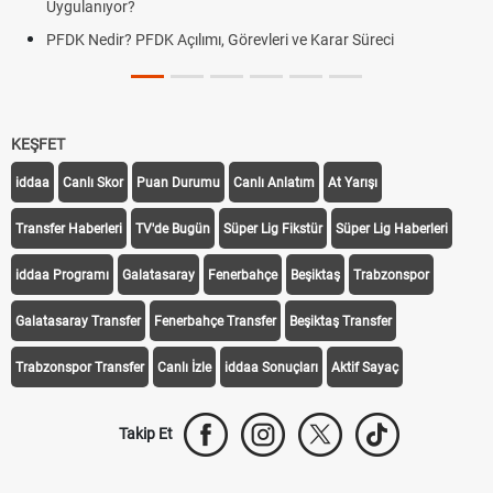
Uygulanıyor?
PFDK Nedir? PFDK Açılımı, Görevleri ve Karar Süreci
KEŞFET
iddaa
Canlı Skor
Puan Durumu
Canlı Anlatım
At Yarışı
Transfer Haberleri
TV'de Bugün
Süper Lig Fikstür
Süper Lig Haberleri
iddaa Programı
Galatasaray
Fenerbahçe
Beşiktaş
Trabzonspor
Galatasaray Transfer
Fenerbahçe Transfer
Beşiktaş Transfer
Trabzonspor Transfer
Canlı İzle
iddaa Sonuçları
Aktif Sayaç
Takip Et