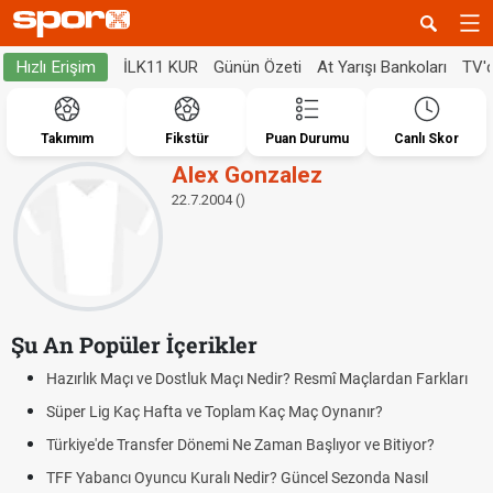
İLK11 KUR
Günün Özeti
At Yarışı Bankoları
TV'
Hızlı Erişim
Takımım
Fikstür
Puan Durumu
Canlı Skor
Alex Gonzalez
22.7.2004 ()
Şu An Popüler İçerikler
Hazırlık Maçı ve Dostluk Maçı Nedir? Resmî Maçlardan Farkları
Süper Lig Kaç Hafta ve Toplam Kaç Maç Oynanır?
Türkiye'de Transfer Dönemi Ne Zaman Başlıyor ve Bitiyor?
TFF Yabancı Oyuncu Kuralı Nedir? Güncel Sezonda Nasıl