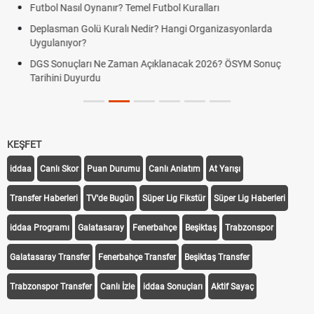
Futbol Nasıl Oynanır? Temel Futbol Kuralları
Deplasman Golü Kuralı Nedir? Hangi Organizasyonlarda
Uygulanıyor?
DGS Sonuçları Ne Zaman Açıklanacak 2026? ÖSYM Sonuç
Tarihini Duyurdu
KEŞFET
iddaa
Canlı Skor
Puan Durumu
Canlı Anlatım
At Yarışı
Transfer Haberleri
TV'de Bugün
Süper Lig Fikstür
Süper Lig Haberleri
iddaa Programı
Galatasaray
Fenerbahçe
Beşiktaş
Trabzonspor
Galatasaray Transfer
Fenerbahçe Transfer
Beşiktaş Transfer
Trabzonspor Transfer
Canlı İzle
iddaa Sonuçları
Aktif Sayaç