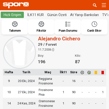
İLK11 KUR
Günün Özeti
At Yarışı Bankoları
TV'
Hızlı Erişim
Takımım
Fikstür
Puan Durumu
Canlı Skor
Alejandro Cichero
29 / Forvet
11.7.2006 ()
Boy:
Kilo:
196
87
Hafta
Tarih
Maç
İlk11
Süre
Reggiana
9
20 Eki, 2024
-
16
-
-
-
-
Frosinone
Frosinone
10
27 Eki, 2024
1
90
-
-
-
1
Pisa
Cremonese
14
24 Kas, 2024
1
90
-
-
-
-
Frosinone