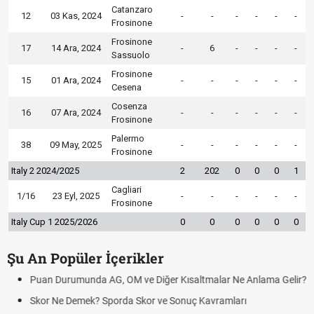
Catanzaro
12
03 Kas, 2024
-
-
-
-
-
-
Frosinone
Frosinone
17
14 Ara, 2024
-
6
-
-
-
-
Sassuolo
Frosinone
15
01 Ara, 2024
-
-
-
-
-
-
Cesena
Cosenza
16
07 Ara, 2024
-
-
-
-
-
-
Frosinone
Palermo
38
09 May, 2025
-
-
-
-
-
-
Frosinone
Italy 2 2024/2025
2
202
0
0
0
1
Cagliari
1/16
23 Eyl, 2025
-
-
-
-
-
-
Frosinone
Italy Cup 1 2025/2026
0
0
0
0
0
0
Şu An Popüler İçerikler
Puan Durumunda AG, OM ve Diğer Kısaltmalar Ne Anlama Gelir?
Skor Ne Demek? Sporda Skor ve Sonuç Kavramları