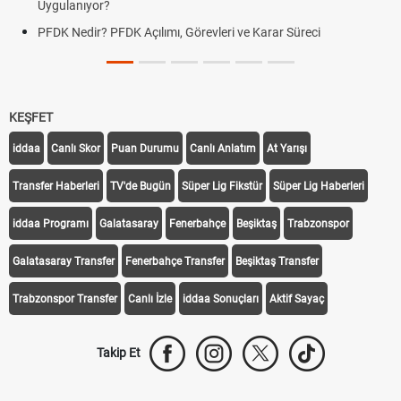
Uygulanıyor?
PFDK Nedir? PFDK Açılımı, Görevleri ve Karar Süreci
KEŞFET
iddaa
Canlı Skor
Puan Durumu
Canlı Anlatım
At Yarışı
Transfer Haberleri
TV'de Bugün
Süper Lig Fikstür
Süper Lig Haberleri
iddaa Programı
Galatasaray
Fenerbahçe
Beşiktaş
Trabzonspor
Galatasaray Transfer
Fenerbahçe Transfer
Beşiktaş Transfer
Trabzonspor Transfer
Canlı İzle
iddaa Sonuçları
Aktif Sayaç
Takip Et