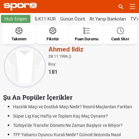
İLK11 KUR
Günün Özeti
At Yarışı Bankoları
TV'
Hızlı Erişim
Takımım
Fikstür
Puan Durumu
Canlı Skor
Ahmed Ildiz
28.11.1996 ()
Boy:
181
Şu An Popüler İçerikler
Hazırlık Maçı ve Dostluk Maçı Nedir? Resmî Maçlardan Farkları
Süper Lig Kaç Hafta ve Toplam Kaç Maç Oynanır?
Türkiye'de Transfer Dönemi Ne Zaman Başlıyor ve Bitiyor?
TFF Yabancı Oyuncu Kuralı Nedir? Güncel Sezonda Nasıl